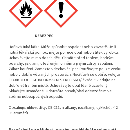
NEBEZPEČÍ
Hořlavá tuhá látka. Může způsobit ospalost nebo závratě. Je-li
nutná lékařská pomoc, mějte po ruce obal nebo štítek výrobku.
Uchovávejte mimo dosah dětí. Chraňte před teplem, horkými
povrchy, jiskrami, otevřeným ohněm a jinými zdroji zapálení.
Zákaz kouření. Zamezte vdechování par. Používejte pouze venku
nebo v dobře větraných prostorách. Necítíte-li se dobře, volejte
TOXIKOLOGICKÉ INFORMAČNÍ STŘEDISKO/lékaře. Skladujte na
dobře větraném místě. Uchovávejte obal těsně uzavřený.
Skladujte uzamčené. Odstraňte obsah/obal odevzdáním ve
sběrně nebezpečných odpadů.
Obsahuje: uhlovodíky, C9-C11, n-alkany, isoalkany, cyklické, < 2
% aromátů.
Nespěchejte a v klidu si, prosím, prohlédněte celou naší