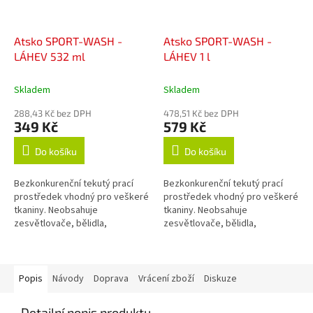
Atsko SPORT-WASH -
Atsko SPORT-WASH -
LÁHEV 532 ml
LÁHEV 1 l
Skladem
Skladem
288,43 Kč bez DPH
478,51 Kč bez DPH
349 Kč
579 Kč
Do košíku
Do košíku
Bezkonkurenční tekutý prací
Bezkonkurenční tekutý prací
prostředek vhodný pro veškeré
prostředek vhodný pro veškeré
tkaniny. Neobsahuje
tkaniny. Neobsahuje
zesvětlovače, bělidla,
zesvětlovače, bělidla,
okysličovadla, změkčovadla,
okysličovadla, změkčovadla,
lubrikanty, vůně, barvy, fosfáty
lubrikanty, vůně, barvy, fosfáty
ani žádné jiné...
ani žádné jiné...
Popis
Návody
Doprava
Vrácení zboží
Diskuze
Detailní popis produktu