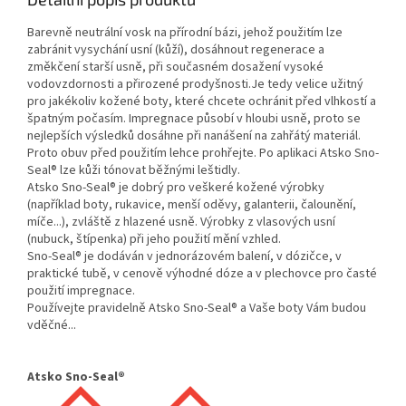
Barevně neutrální vosk na přírodní bázi, jehož použitím lze
zabránit vysychání usní (kůží), dosáhnout regenerace a
změkčení starší usně, při současném dosažení vysoké
vodovzdornosti a přirozené prodyšnosti.Je tedy velice užitný
pro jakékoliv kožené boty, které chcete ochránit před vlhkostí a
špatným počasím. Impregnace působí v hloubi usně, proto se
nejlepších výsledků dosáhne při nanášení na zahřátý materiál.
Proto obuv před použitím lehce prohřejte. Po aplikaci Atsko Sno-
Seal® lze kůži tónovat běžnými leštidly.
Atsko Sno-Seal® je dobrý pro veškeré kožené výrobky
(například boty, rukavice, menší oděvy, galanterii, čalounění,
míče...), zvláště z hlazené usně. Výrobky z vlasových usní
(nubuck, štípenka) při jeho použití mění vzhled.
Sno-Seal® je dodáván v jednorázovém balení, v dózičce, v
praktické tubě, v cenově výhodné dóze a v plechovce pro časté
použití impregnace.
Používejte pravidelně Atsko Sno-Seal® a Vaše boty Vám budou
vděčné...
Atsko Sno-Seal®