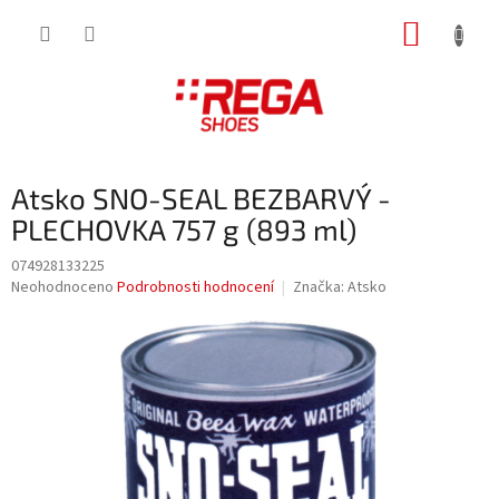
Přejít
NÁKUP
na
obsah
KOŠÍK
Atsko SNO-SEAL BEZBARVÝ -
PLECHOVKA 757 g (893 ml)
074928133225
Průměrné
Neohodnoceno
Podrobnosti hodnocení
Značka:
Atsko
hodnocení
produktu
je
0,0
z
5
hvězdiček.