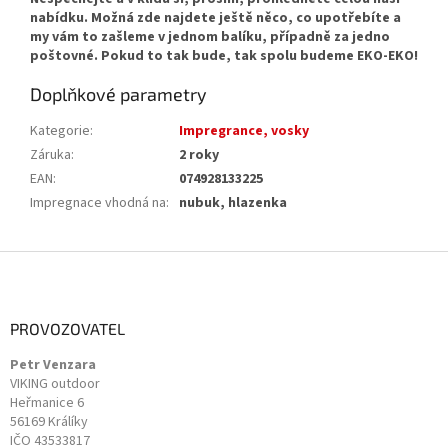
nabídku. Možná zde najdete ještě něco, co upotřebíte a
my vám to zašleme v jednom balíku, případně za jedno
poštovné. Pokud to tak bude, tak spolu budeme EKO-EKO!
Doplňkové parametry
Kategorie
:
Impregrance, vosky
Záruka
:
2 roky
EAN
:
074928133225
Impregnace vhodná na
:
nubuk, hlazenka
Z
á
p
a
PROVOZOVATEL
t
Petr Venzara
í
VIKING outdoor
Heřmanice 6
56169 Králíky
IČO 43533817