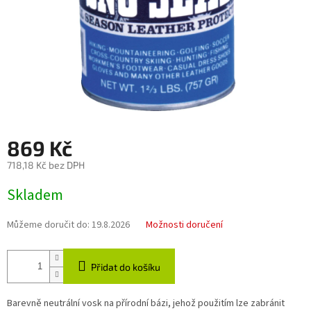
869 Kč
718,18 Kč bez DPH
Měrná
Skladem
cena:
Můžeme doručit do:
19.8.2026
Možnosti doručení
Přidat do košíku
Barevně neutrální vosk na přírodní bázi, jehož použitím lze zabránit