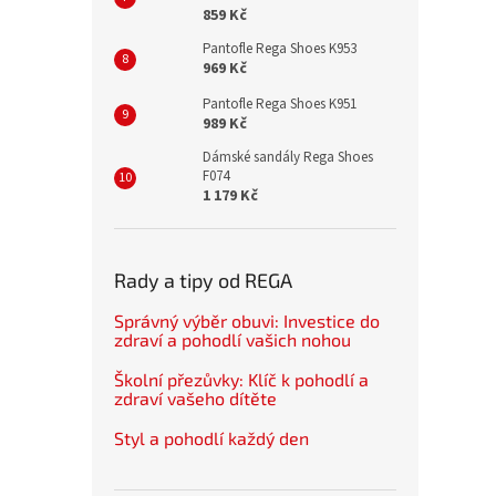
859 Kč
Pantofle Rega Shoes K953
969 Kč
Pantofle Rega Shoes K951
989 Kč
Dámské sandály Rega Shoes
F074
1 179 Kč
Rady a tipy od REGA
Správný výběr obuvi: Investice do
zdraví a pohodlí vašich nohou
Školní přezůvky: Klíč k pohodlí a
zdraví vašeho dítěte
Styl a pohodlí každý den