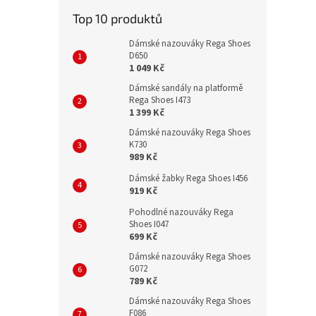
Top 10 produktů
Dámské nazouváky Rega Shoes
D650
1 049 Kč
Dámské sandály na platformě
Rega Shoes I473
1 399 Kč
Dámské nazouváky Rega Shoes
K730
989 Kč
Dámské žabky Rega Shoes I456
919 Kč
Pohodlné nazouváky Rega
Shoes I047
699 Kč
Dámské nazouváky Rega Shoes
G072
789 Kč
Dámské nazouváky Rega Shoes
F086