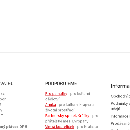
VATEL
PODPORUJEME
Informa
ara
Pro památky
- pro kulturní
Obchodní 
door
dědictví
Podmínky 
6
Arnika
- pro kulturní krajinu a
údajů
ky
životní prostředí
17
Partnerský spolek Králíky
- pro
Informace 
přátelství mezi Evropany
Prodávané
aný plátce DPH
Vím já kostelíček
- pro Králicko