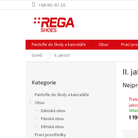
Přejít
+420 601 257 221
na
obsah
Pantofle do školy a kanceláře
Obuv
Prací pr
Domů
II. jakost
P
II. j
o
Přeskočit
s
Kategorie
kategorie
Nejpr
t
r
Pantofle do školy a kanceláře
a
Trek
Obuv
n
jako
Skla
Dámská obuv
n
1 1
í
Pánská obuv
p
Dětská obuv
a
Ř
Prací prostředky