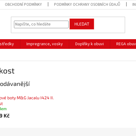
OBCHODNÍ PODMÍNKY
PODMÍNKY OCHRANY OSOBNÍCH ÚDAJŮ
I
HLEDAT
ostředky
Impregrance, vosky
Doplňky k obuvi
REGA obuv
akost
odávanější
ové boty M&G Jacalu I424 II.
st
dem
99 Kč