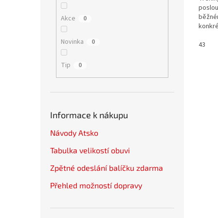
poslou
běžné
Akce
0
konkré
výliscí
Novinka
0
43
Tip
0
Informace k nákupu
Návody Atsko
Tabulka velikostí obuvi
Zpětné odeslání balíčku zdarma
Přehled možností dopravy