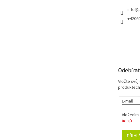
info
@
+4206
Odebírat
Vložte svůj
produktech
E-mail
Vložením 
údajů
PŘIHL