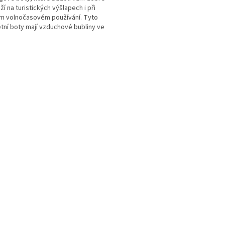
ží na turistických výšlapech i při
m volnočasovém používání. Tyto
tní boty mají vzduchové bubliny ve
ch podešví....
O
v
l
á
d
a
c
í
p
r
v
k
y
v
ý
p
i