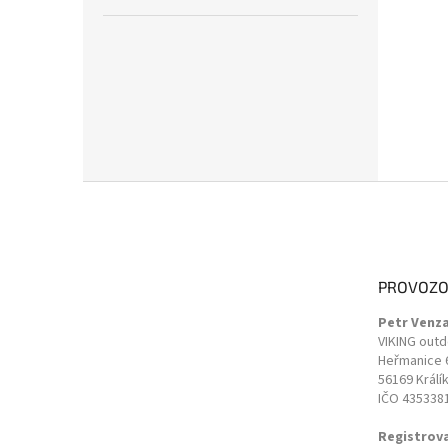
Z
á
p
a
t
PROVOZO
í
Petr Venz
VIKING out
Heřmanice 
56169 Králí
IČO 435338
Registrov