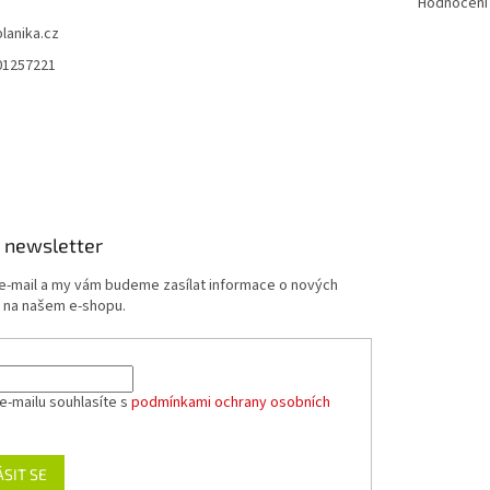
Hodnocení
planika.cz
01257221
 newsletter
 e-mail a my vám budeme zasílat informace o nových
 na našem e-shopu.
e-mailu souhlasíte s
podmínkami ochrany osobních
ÁSIT SE