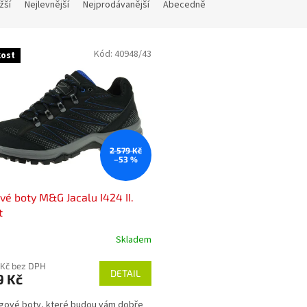
žší
Nejlevnější
Nejprodávanější
Abecedně
Kód:
40948/43
akost
2 579 Kč
–53 %
vé boty M&G Jacalu I424 II.
t
Skladem
 Kč bez DPH
DETAIL
9 Kč
gové boty, které budou vám dobře