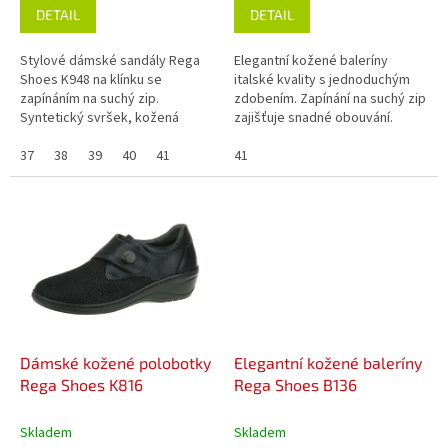
DETAIL
DETAIL
Stylové dámské sandály Rega
Elegantní kožené baleríny
Shoes K948 na klínku se
italské kvality s jednoduchým
zapínáním na suchý zip.
zdobením. Zapínání na suchý zip
Syntetický svršek, kožená
zajišťuje snadné obouvání.
podšívka, normální šířka.
Ideální volba pro každodenní
Vyrobeno ve Španělsku.
37
38
39
40
41
nošení.
41
Dámské kožené polobotky
Elegantní kožené baleríny
Rega Shoes K816
Rega Shoes B136
Skladem
Skladem