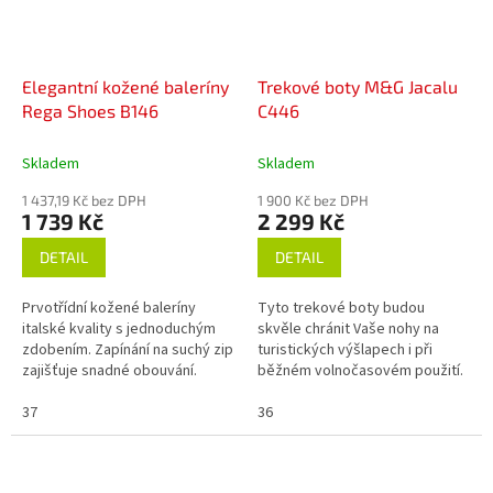
Elegantní kožené baleríny
Trekové boty M&G Jacalu
Rega Shoes B146
C446
Skladem
Skladem
1 437,19 Kč bez DPH
1 900 Kč bez DPH
1 739 Kč
2 299 Kč
DETAIL
DETAIL
Prvotřídní kožené baleríny
Tyto trekové boty budou
italské kvality s jednoduchým
skvěle chránit Vaše nohy na
zdobením. Zapínání na suchý zip
turistických výšlapech i při
zajišťuje snadné obouvání.
běžném volnočasovém použití.
Ideální volba pro každodenní
nošení.
37
36