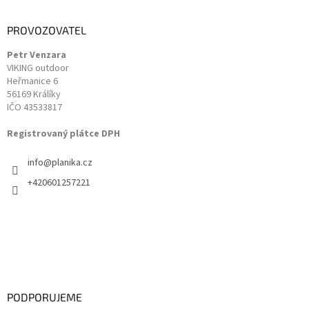
p
a
PROVOZOVATEL
t
Petr Venzara
í
VIKING outdoor
Heřmanice 6
56169 Králíky
IČO 43533817
Registrovaný plátce DPH
info
@
planika.cz
+420601257221
PODPORUJEME