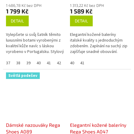
1 486,78 Kč bez DPH
1 313,22 Kč bez DPH
1 799 Kč
1 589 Kč
DETAIL
DETAIL
Vylepšete si svůj šatník těmito
Elegantní kožené baleríny
luxusními botami vyrobenými z
italské kvality s jednoduchým
kvalitní kůže navíc s láskou
zdobením. Zapínání na suchý zip
vyrobeno v Portugalsku. Stylový
zajišťuje snadné obouvání.
design a pohodlí.
Ideální volba pro každodenní
37
38
39
40
41
42
nošení.
40
41
Světlá podešev
Dámské nazouváky Rega
Elegantní kožené baleríny
Shoes A089
Rega Shoes A047