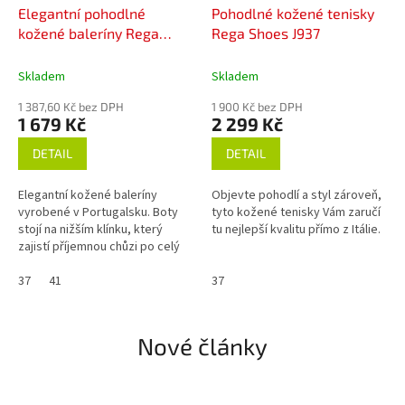
Elegantní pohodlné
Pohodlné kožené tenisky
kožené baleríny Rega
Rega Shoes J937
Shoes X502
Skladem
Skladem
1 387,60 Kč bez DPH
1 900 Kč bez DPH
1 679 Kč
2 299 Kč
DETAIL
DETAIL
Elegantní kožené baleríny
Objevte pohodlí a styl zároveň,
vyrobené v Portugalsku. Boty
tyto kožené tenisky Vám zaručí
stojí na nižším klínku, který
tu nejlepší kvalitu přímo z Itálie.
zajistí příjemnou chůzi po celý
den. Zapínání na suchý zip zase
zajistí snadné obouvání....
37
41
37
Nové články