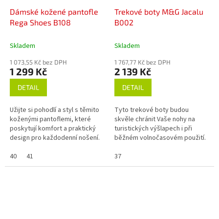
Dámské kožené pantofle
Trekové boty M&G Jacalu
Rega Shoes B108
B002
Skladem
Skladem
1 073,55 Kč bez DPH
1 767,77 Kč bez DPH
1 299 Kč
2 139 Kč
DETAIL
DETAIL
Užijte si pohodlí a styl s těmito
Tyto trekové boty budou
koženými pantoflemi, které
skvěle chránit Vaše nohy na
poskytují komfort a praktický
turistických výšlapech i při
design pro každodenní nošení.
běžném volnočasovém použití.
Jsou vyrobeny s láskou v
Portugalsku.
40
41
37