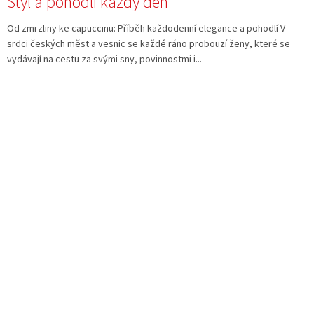
Styl a pohodlí každý den
Od zmrzliny ke capuccinu: Příběh každodenní elegance a pohodlí V
srdci českých měst a vesnic se každé ráno probouzí ženy, které se
vydávají na cestu za svými sny, povinnostmi i...