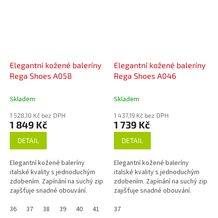
Elegantní kožené baleríny
Elegantní kožené baleríny
Rega Shoes A058
Rega Shoes A046
Skladem
Skladem
1 528,10 Kč bez DPH
1 437,19 Kč bez DPH
1 849 Kč
1 739 Kč
DETAIL
DETAIL
Elegantní kožené baleríny
Elegantní kožené baleríny
italské kvality s jednoduchým
italské kvality s jednoduchým
zdobením. Zapínání na suchý zip
zdobením. Zapínání na suchý zip
zajišťuje snadné obouvání.
zajišťuje snadné obouvání.
Ideální volba pro každodenní
Ideální volba pro každodenní
nošení.
36
37
38
39
40
41
42
nošení.
37