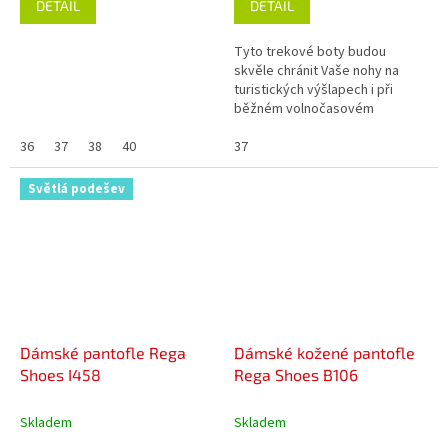
DETAIL
DETAIL
Tyto trekové boty budou
skvěle chránit Vaše nohy na
turistických výšlapech i při
běžném volnočasovém
použití. Díky použitým kvalitním
36
37
38
40
materiálům je tato kotníková
37
obuv v...
Světlá podešev
Dámské pantofle Rega
Dámské kožené pantofle
Shoes I458
Rega Shoes B106
Skladem
Skladem