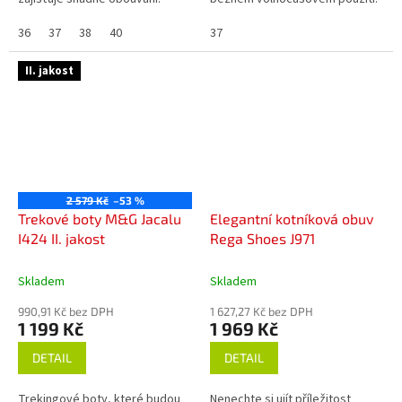
Ideální volba pro každodenní
nošení.
36
37
38
40
37
II. jakost
2 579 Kč
–53 %
Trekové boty M&G Jacalu
Elegantní kotníková obuv
I424 II. jakost
Rega Shoes J971
Skladem
Skladem
990,91 Kč bez DPH
1 627,27 Kč bez DPH
1 199 Kč
1 969 Kč
DETAIL
DETAIL
Trekingové boty, které budou
Nenechte si ujít příležitost