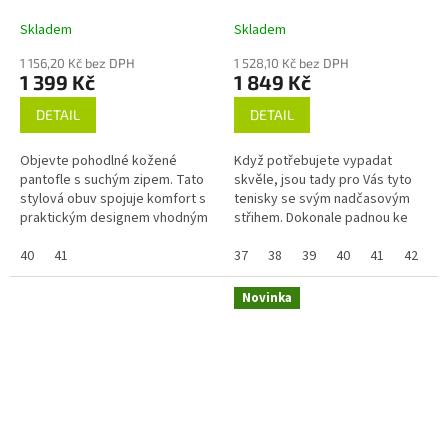
Skladem
Skladem
1 156,20 Kč bez DPH
1 528,10 Kč bez DPH
1 399 Kč
1 849 Kč
DETAIL
DETAIL
Objevte pohodlné kožené
Když potřebujete vypadat
pantofle s suchým zipem. Tato
skvěle, jsou tady pro Vás tyto
stylová obuv spojuje komfort s
tenisky se svým nadčasovým
praktickým designem vhodným
střihem. Dokonale padnou ke
pro každodenní nošení. Vyberte
kalhotám i sukním a doplní
si z široké nabídky různých...
40
41
každý outfit včetně toho...
37
38
39
40
41
42
Novinka