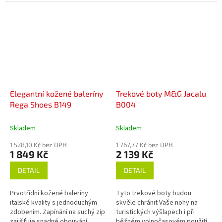
Elegantní kožené baleríny
Trekové boty M&G Jacalu
Rega Shoes B149
B004
Skladem
Skladem
1 528,10 Kč bez DPH
1 767,77 Kč bez DPH
1 849 Kč
2 139 Kč
DETAIL
DETAIL
Prvotřídní kožené baleríny
Tyto trekové boty budou
italské kvality s jednoduchým
skvěle chránit Vaše nohy na
zdobením. Zapínání na suchý zip
turistických výšlapech i při
zajišťuje snadné obouvání.
běžném volnočasovém použití.