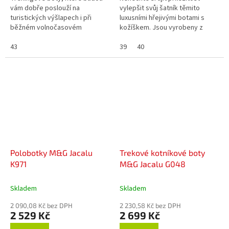
vám dobře poslouží na
vylepšit svůj šatník těmito
turistických výšlapech i při
luxusními hřejivými botami s
běžném volnočasovém
kožíškem. Jsou vyrobeny z
používání. Tyto konkrétní boty
kvalitní kůže v portugalské
mají vzduchové bubliny ve
43
kvalitě.
39
40
výliscích podešví....
Polobotky M&G Jacalu
Trekové kotníkové boty
K971
M&G Jacalu G048
Skladem
Skladem
2 090,08 Kč bez DPH
2 230,58 Kč bez DPH
2 529 Kč
2 699 Kč