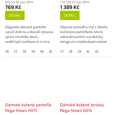
635,54 Kč bez DPH
1 147,93 Kč bez DPH
769 Kč
1 389 Kč
DETAIL
DETAIL
Elegantní dámské pantofle
Objevte pohodlí a styl s těmito
zaručí dobrou a hlavně zdravou
koženými pantoflemi, které
oporu chodidla. Navíc,
nabízejí komfort a praktický
změkčující molitanová vrstva
design pro každodenní nošení.
zaručí ten nejlepší komfort při
Vybírejte z různých provedení.
chůzi. Tato obuv...
36
37
38
39
40
41
42
Vyrobeny s precizní péčí v...
37
38
39
41
42
Dámské kožené pantofle
Dámské kožené tenisky
Rega Shoes H015
Rega Shoes G014