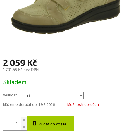
2 059 Kč
1 701,65 Kč bez DPH
Měrná
Skladem
cena:
Velikost
Můžeme doručit do:
19.8.2026
Možnosti doručení
Přidat do košíku