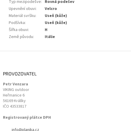
Typ mezipodešve
:
Rovná podešev
Upevnění obuvi
:
Velcro
Materiál svršku
:
Useň (kůže)
Podšívka
:
Useň (kůže)
Šířka obuvi
:
H
Země původu
:
Itálie
Z
á
p
a
PROVOZOVATEL
t
Petr Venzara
í
VIKING outdoor
Heřmanice 6
56169 Králíky
IČO 43533817
Registrovaný plátce DPH
info
@
planika.cz