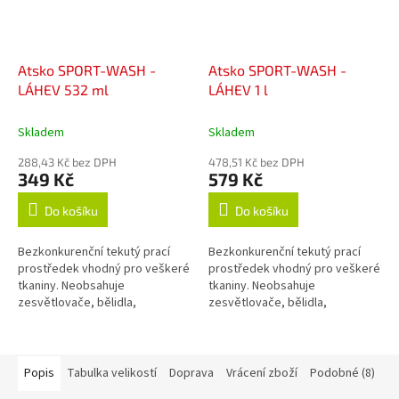
Atsko SPORT-WASH -
Atsko SPORT-WASH -
LÁHEV 532 ml
LÁHEV 1 l
Skladem
Skladem
288,43 Kč bez DPH
478,51 Kč bez DPH
349 Kč
579 Kč
Do košíku
Do košíku
Bezkonkurenční tekutý prací
Bezkonkurenční tekutý prací
prostředek vhodný pro veškeré
prostředek vhodný pro veškeré
tkaniny. Neobsahuje
tkaniny. Neobsahuje
zesvětlovače, bělidla,
zesvětlovače, bělidla,
okysličovadla, změkčovadla,
okysličovadla, změkčovadla,
lubrikanty, vůně, barvy, fosfáty
lubrikanty, vůně, barvy, fosfáty
ani žádné jiné...
ani žádné jiné...
Popis
Tabulka velikostí
Doprava
Vrácení zboží
Podobné (8)