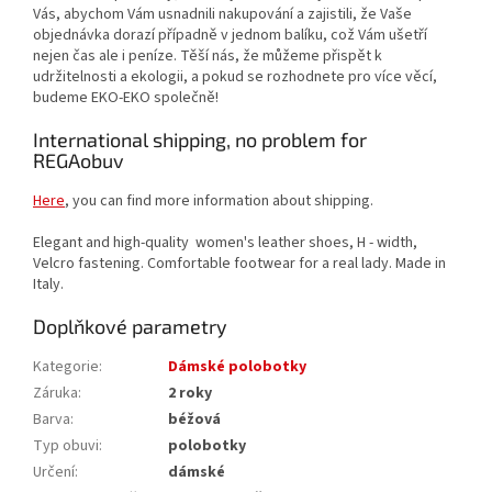
Vás, abychom Vám usnadnili nakupování a zajistili, že Vaše
objednávka dorazí případně v jednom balíku, což Vám ušetří
nejen čas ale i peníze. Těší nás, že můžeme přispět k
udržitelnosti a ekologii, a pokud se rozhodnete pro více věcí,
budeme EKO-EKO společně!
International shipping, no problem for
REGAobuv
Here
, you can find more information about shipping.
Elegant and high-quality women's leather shoes, H - width,
Velcro fastening. Comfortable footwear for a real lady. Made in
Italy.
Doplňkové parametry
Kategorie
:
Dámské polobotky
Záruka
:
2 roky
Barva
:
béžová
Typ obuvi
:
polobotky
Určení
:
dámské