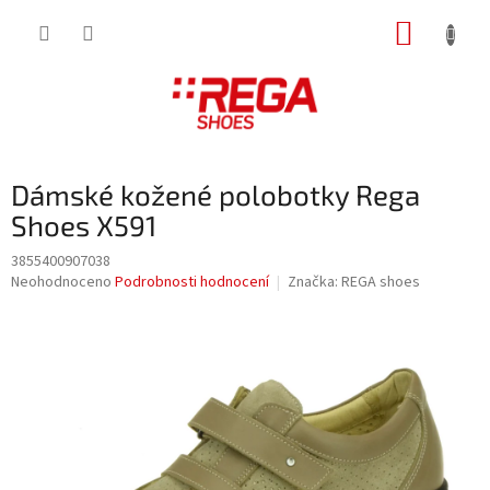
Přejít
NÁKUP
na
obsah
KOŠÍK
Dámské kožené polobotky Rega
Shoes X591
3855400907038
Průměrné
Neohodnoceno
Podrobnosti hodnocení
Značka:
REGA shoes
hodnocení
produktu
je
0,0
z
5
hvězdiček.