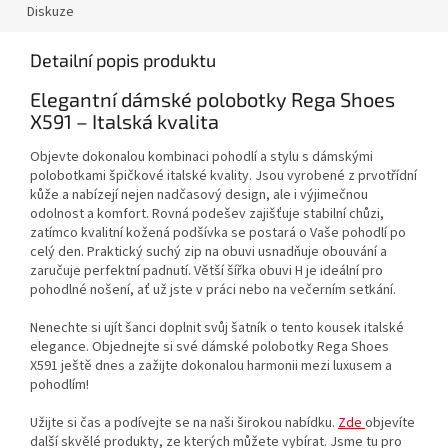
Diskuze
Detailní popis produktu
Elegantní dámské polobotky Rega Shoes
X591 – Italská kvalita
Objevte dokonalou kombinaci pohodlí a stylu s dámskými
polobotkami špičkové italské kvality. Jsou vyrobené z prvotřídní
kůže a nabízejí nejen nadčasový design, ale i výjimečnou
odolnost a komfort. Rovná podešev zajišťuje stabilní chůzi,
zatímco kvalitní kožená podšívka se postará o Vaše pohodlí po
celý den. Praktický suchý zip na obuvi usnadňuje obouvání a
zaručuje perfektní padnutí. Větší šířka obuvi H je ideální pro
pohodlné nošení, ať už jste v práci nebo na večerním setkání.
Nenechte si ujít šanci doplnit svůj šatník o tento kousek italské
elegance. Objednejte si své dámské polobotky Rega Shoes
X591 ještě dnes a zažijte dokonalou harmonii mezi luxusem a
pohodlím!
Užijte si čas a podívejte se na naši širokou nabídku.
Zde
objevíte
další skvělé produkty, ze kterých můžete vybírat. Jsme tu pro