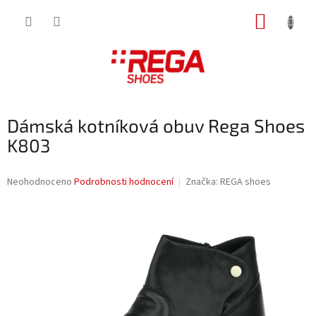
Přejít
NÁKUP
na
obsah
KOŠÍK
Dámská kotníková obuv Rega Shoes
K803
Průměrné
Neohodnoceno
Podrobnosti hodnocení
Značka:
REGA shoes
hodnocení
produktu
je
0,0
z
5
hvězdiček.