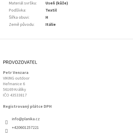
Materiál svršku
:
Useň (kůže)
Podšívka
:
Textil
Šířka obuvi
:
H
Země původu
:
Itálie
Z
á
p
a
PROVOZOVATEL
t
Petr Venzara
í
VIKING outdoor
Heřmanice 6
56169 Králíky
IČO 43533817
Registrovaný plátce DPH
info
@
planika.cz
+420601257221