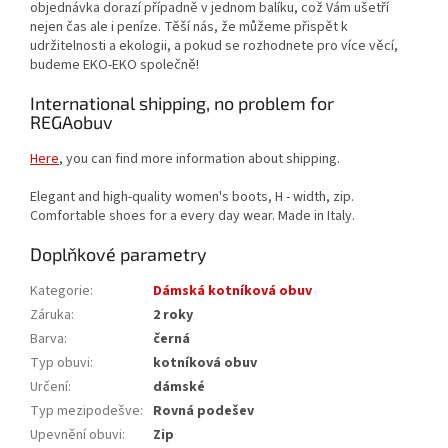
objednávka dorazí případně v jednom balíku, což Vám ušetří
nejen čas ale i peníze. Těší nás, že můžeme přispět k
udržitelnosti a ekologii, a pokud se rozhodnete pro více věcí,
budeme EKO-EKO společně!
International shipping, no problem for
REGAobuv
Here
, you can find more information about shipping.
Elegant and high-quality women's boots, H - width, zip.
Comfortable shoes for a every day wear. Made in Italy.
Doplňkové parametry
Kategorie
:
Dámská kotníková obuv
Záruka
:
2 roky
Barva
:
černá
Typ obuvi
:
kotníková obuv
Určení
:
dámské
Typ mezipodešve
:
Rovná podešev
Upevnění obuvi
:
Zip