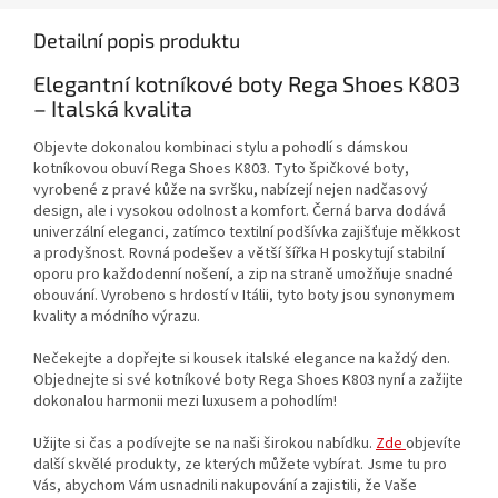
Detailní popis produktu
Elegantní kotníkové boty Rega Shoes K803
– Italská kvalita
Objevte dokonalou kombinaci stylu a pohodlí s dámskou
kotníkovou obuví Rega Shoes K803. Tyto špičkové boty,
vyrobené z pravé kůže na svršku, nabízejí nejen nadčasový
design, ale i vysokou odolnost a komfort. Černá barva dodává
univerzální eleganci, zatímco textilní podšívka zajišťuje měkkost
a prodyšnost. Rovná podešev a větší šířka H poskytují stabilní
oporu pro každodenní nošení, a zip na straně umožňuje snadné
obouvání. Vyrobeno s hrdostí v Itálii, tyto boty jsou synonymem
kvality a módního výrazu.
Nečekejte a dopřejte si kousek italské elegance na každý den.
Objednejte si své kotníkové boty Rega Shoes K803 nyní a zažijte
dokonalou harmonii mezi luxusem a pohodlím!
Užijte si čas a podívejte se na naši širokou nabídku.
Zde
objevíte
další skvělé produkty, ze kterých můžete vybírat. Jsme tu pro
Vás, abychom Vám usnadnili nakupování a zajistili, že Vaše