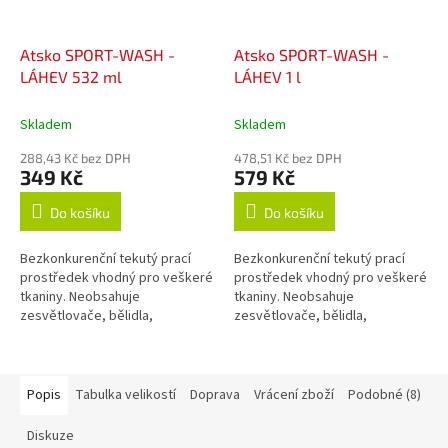
Atsko SPORT-WASH -
Atsko SPORT-WASH -
LÁHEV 532 ml
LÁHEV 1 l
Skladem
Skladem
288,43 Kč bez DPH
478,51 Kč bez DPH
349 Kč
579 Kč
Do košíku
Do košíku
Bezkonkurenční tekutý prací
Bezkonkurenční tekutý prací
prostředek vhodný pro veškeré
prostředek vhodný pro veškeré
tkaniny. Neobsahuje
tkaniny. Neobsahuje
zesvětlovače, bělidla,
zesvětlovače, bělidla,
okysličovadla, změkčovadla,
okysličovadla, změkčovadla,
lubrikanty, vůně, barvy, fosfáty
lubrikanty, vůně, barvy, fosfáty
ani žádné jiné...
ani žádné jiné...
Popis
Tabulka velikostí
Doprava
Vrácení zboží
Podobné (8)
Diskuze