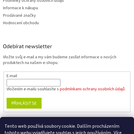
Podmínky ochrany osobních údajů
Informace k nákupu
Prodávané značky
Hodnocení obchodu
Odebírat newsletter
Vložte svůj e-mail a my vám budeme zasílat informace o nových
produktech na našem e-shopu.
E-mail
Vložením e-mailu souhlasíte s
podmínkami ochrany osobních údajů
PŘIHLÁSIT SE
Tento web používá soubory cookie. Dalším procházením
www.planika.cz
www.trekingovaobuv.cz
www.regaobuv.cz
tohoto webu vyjadřujete souhlas s jejich používáním.. Více