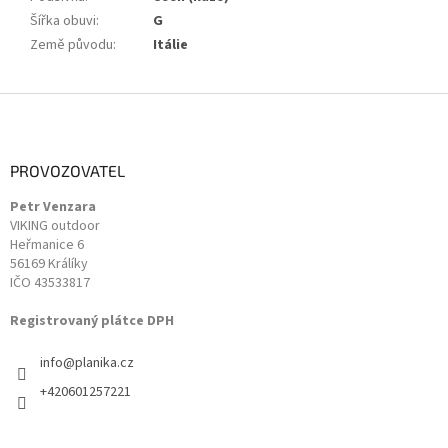
Šířka obuvi
:
G
Země původu
:
Itálie
Z
á
p
a
PROVOZOVATEL
t
Petr Venzara
í
VIKING outdoor
Heřmanice 6
56169 Králíky
IČO 43533817
Registrovaný plátce DPH
info
@
planika.cz
+420601257221