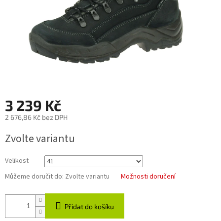
3 239 Kč
2 676,86 Kč bez DPH
Měrná
Zvolte variantu
cena:
Velikost
Můžeme doručit do:
Zvolte variantu
Možnosti doručení
Přidat do košíku