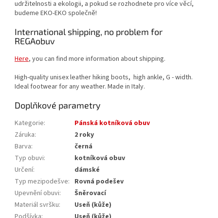
udržitelnosti a ekologii, a pokud se rozhodnete pro více věcí,
budeme EKO-EKO společně!
International shipping, no problem for
REGAobuv
Here
, you can find more information about shipping.
High-quality unisex leather hiking boots, high ankle, G - width.
Ideal footwear for any weather. Made in Italy.
Doplňkové parametry
Kategorie
:
Pánská kotníková obuv
Záruka
:
2 roky
Barva
:
černá
Typ obuvi
:
kotníková obuv
Určení
:
dámské
Typ mezipodešve
:
Rovná podešev
Upevnění obuvi
:
Šněrovací
Materiál svršku
:
Useň (kůže)
Podšívka
:
Useň (kůže)