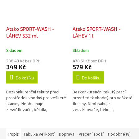
Atsko SPORT-WASH -
Atsko SPORT-WASH -
LÁHEV 532 ml
LÁHEV 1 l
Skladem
Skladem
288,43 Kč bez DPH
478,51 Kč bez DPH
349 Kč
579 Kč
Do košíku
Do košíku
Bezkonkurenční tekutý prací
Bezkonkurenční tekutý prací
prostředek vhodný pro veškeré
prostředek vhodný pro veškeré
tkaniny. Neobsahuje
tkaniny. Neobsahuje
zesvětlovače, bělidla,
zesvětlovače, bělidla,
okysličovadla, změkčovadla,
okysličovadla, změkčovadla,
lubrikanty, vůně, barvy, fosfáty
lubrikanty, vůně, barvy, fosfáty
ani žádné jiné...
ani žádné jiné...
Popis
Tabulka velikostí
Doprava
Vrácení zboží
Podobné (8)