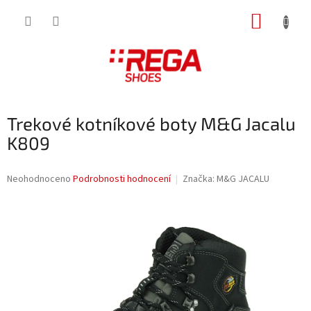
Přejít
NÁKUP
na
obsah
KOŠÍK
Trekové kotníkové boty M&G Jacalu
K809
Průměrné
Neohodnoceno
Podrobnosti hodnocení
Značka:
M&G JACALU
hodnocení
produktu
je
0,0
z
5
hvězdiček.