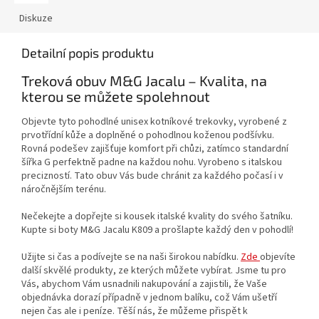
Diskuze
Detailní popis produktu
Treková obuv M&G Jacalu – Kvalita, na
kterou se můžete spolehnout
Objevte tyto pohodlné unisex kotníkové trekovky, vyrobené z
prvotřídní kůže a doplněné o pohodlnou koženou podšívku.
Rovná podešev zajišťuje komfort při chůzi, zatímco standardní
šířka G perfektně padne na každou nohu. Vyrobeno s italskou
precizností. Tato obuv Vás bude chránit za každého počasí i v
náročnějším terénu.
Nečekejte a dopřejte si kousek italské kvality do svého šatníku.
Kupte si boty M&G Jacalu K809 a prošlapte každý den v pohodlí!
Užijte si čas a podívejte se na naši širokou nabídku.
Zde
objevíte
další skvělé produkty, ze kterých můžete vybírat. Jsme tu pro
Vás, abychom Vám usnadnili nakupování a zajistili, že Vaše
objednávka dorazí případně v jednom balíku, což Vám ušetří
nejen čas ale i peníze. Těší nás, že můžeme přispět k