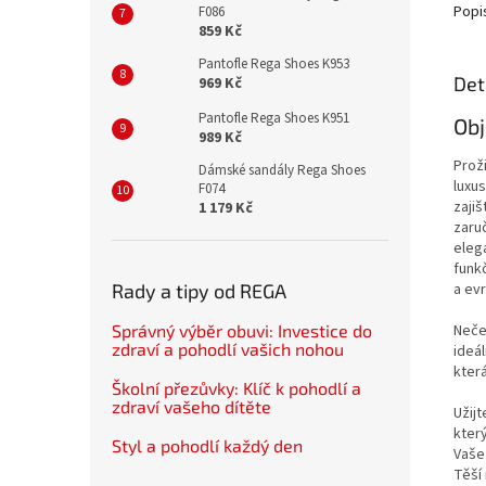
Popi
F086
859 Kč
Pantofle Rega Shoes K953
Det
969 Kč
Pantofle Rega Shoes K951
Obj
989 Kč
Prož
Dámské sandály Rega Shoes
luxus
F074
zajiš
1 179 Kč
zaru
elega
funk
a ev
Rady a tipy od REGA
Neče
Správný výběr obuvi: Investice do
zdraví a pohodlí vašich nohou
ideál
kter
Školní přezůvky: Klíč k pohodlí a
zdraví vašeho dítěte
Užijt
který
Styl a pohodlí každý den
Vaše
Těší