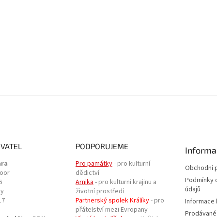
VATEL
PODPORUJEME
Informa
ara
Pro památky
- pro kulturní
Obchodní 
door
dědictví
Podmínky 
6
Arnika
- pro kulturní krajinu a
údajů
ky
životní prostředí
17
Partnerský spolek Králíky
- pro
Informace 
přátelství mezi Evropany
Prodávané