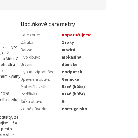
Doplňkové parametry
Kategorie
:
Doporučujeme
Záruka
:
2 roky
028. Tyto
Barva
:
modrá
, což
Typ obuvi
:
mokasíny
cká šířka G
ohodlí a
Určení
:
dámské
 a
Typ mezipodešve
:
Podpatek
mem kvality
Upevnění obuvi
:
Gumička
Materiál svršku
:
Useň (kůže)
 F028 –
Podšívka
:
Useň (kůže)
lí a stylu,
Šířka obuvi
:
G
Země původu
:
Portugalsko
rodukty, ze
istili, že
 peníze.
pro více