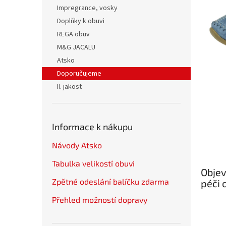
n
Impregrance, vosky
e
Doplňky k obuvi
l
REGA obuv
M&G JACALU
Atsko
Doporučujeme
II. jakost
Informace k nákupu
Návody Atsko
Tabulka velikostí obuvi
Objev
Zpětné odeslání balíčku zdarma
péči 
Přehled možností dopravy