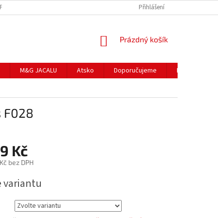
NFORMACE K NÁKUPU
PRODÁVANÉ ZNAČKY
Přihlášení
HODNOCENÍ OBCHODU
NÁKUPNÍ
Prázdný košík
KOŠÍK
M&G JACALU
Atsko
Doporučujeme
II. jakost
s F028
9 Kč
 Kč bez DPH
e variantu