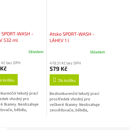
o SPORT-WASH -
Atsko SPORT-WASH -
V 532 ml
LÁHEV 1 l
Skladem
Skladem
 Kč bez DPH
478,51 Kč bez DPH
 Kč
579 Kč
o košíku
Do košíku
kurenční tekutý prací
Bezkonkurenční tekutý prací
edek vhodný pro
prostředek vhodný pro
é tkaniny. Neobsahuje
veškeré tkaniny. Neobsahuje
lovače, bělidla,
zesvětlovače, bělidla,
čovadla, změkčovadla,
okysličovadla, změkčovadla,
anty, vůně, barvy, fosfáty
lubrikanty, vůně, barvy, fosfáty
né jiné...
ani žádné jiné...