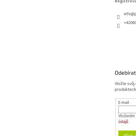
Registrov
info
@
+4206
Odebírat
Vložte svůj
produktech
E-mail
Vložením 
údajů
PŘIHL