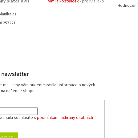
aný plátce DPH
Vím já kostelíček
- pro Králicko
Hodnocení
planika.cz
01257221
 newsletter
 e-mail a my vám budeme zasílat informace o nových
 na našem e-shopu.
e-mailu souhlasíte s
podmínkami ochrany osobních
ÁSIT SE