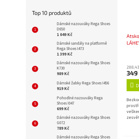
Top 10 produktů
Dámské nazouváky Rega Shoes
D650
1 049 Kč
Atsk
LÁHE
Dámské sandály na platformě
Rega Shoes I473
1 399 Kč
Dámské nazouváky Rega Shoes
288,43
K730
349
989 Kč
Dámské žabky Rega Shoes I456
D
919 Kč
Pohodlné nazouváky Rega
Bezkon
Shoes I047
prostř
699 Kč
vešker
zesvět
Dámské nazouváky Rega Shoes
G072
okysli
789 Kč
lubrik
ani žád
Dámské nazouváky Rega Shoes