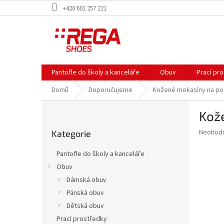
Přejít
+420 601 257 221
na
obsah
Pantofle do školy a kanceláře
Obuv
Prací pr
Domů
Doporučujeme
Kožené mokasíny na po
P
Kož
o
Přeskočit
s
Průměr
Neohod
Kategorie
kategorie
t
hodnoce
r
produkt
Pantofle do školy a kanceláře
a
je
Obuv
0,0
n
z
Dámská obuv
n
5
í
Pánská obuv
hvězdič
p
Dětská obuv
a
Prací prostředky