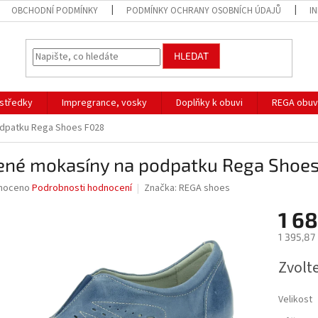
OBCHODNÍ PODMÍNKY
PODMÍNKY OCHRANY OSOBNÍCH ÚDAJŮ
I
HLEDAT
ostředky
Impregrance, vosky
Doplňky k obuvi
REGA obuv
dpatku Rega Shoes F028
ené mokasíny na podpatku Rega Shoe
né
noceno
Podrobnosti hodnocení
Značka:
REGA shoes
ní
1 68
u
1 395,87
Měrná
Zvolt
cena:
ek.
Velikost