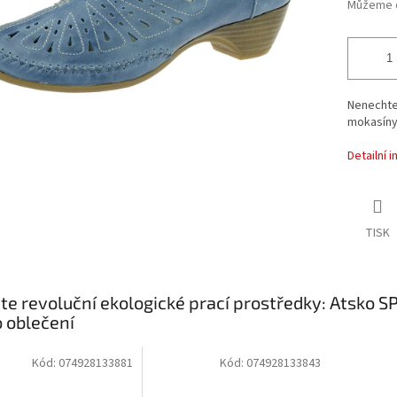
Můžeme d
Nenechte 
mokasíny.
Detailní 
TISK
te revoluční ekologické prací prostředky: Atsko 
o oblečení
Kód:
074928133881
Kód:
074928133843