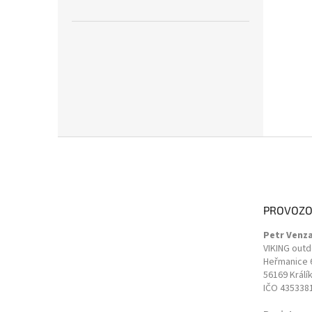
Z
á
p
a
t
PROVOZO
í
Petr Venz
VIKING out
Heřmanice 
56169 Králí
IČO 435338