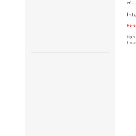
věcí
Int
Here
High-
for a