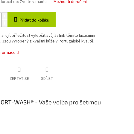
oručit do:
Zvolte variantu
Možnosti doručení
Přidat do košíku
si ujít příležitost vylepšit svůj šatník těmito luxusními
 Jsou vyrobený z kvalitní kůže v Portugalské kvalitě.
informace
ZEPTAT SE
SDÍLET
SPORT-WASH® - Vaše volba pro šetrnou