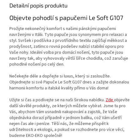
Detailní popis produktu
Objevte pohodlí s papučemi Le Soft G107
Prožijte nekonečný komfort s našimi pánskými papučemi
navrženými v Itálii. Tyto papuče jsou synonymem pro relaxaci a
styl. Svršek i podšívka z prvotřídního textilu zajišťují měkkost a
prodyšnost, zatímco rovná podešev nabízí stabilní oporu pro
Vaše nohy. Ideální volba pro domácí nošení, tyto papuče jsou
navrženy tak, aby vyhovovaly větší šířce chodidla, což zaručuje
pohodlné nošení po celý den.
Nečekejte déle a dopřejte si luxus, který si zasloužíte.
Objednejte si své Papuče Le Soft G107 dnes a zažijte dokonalou
harmonii komfortu a italské kvality přímo u Vás doma!
Užijte si čas a podívejte se na naši širokou nabídku.
Zde
objevíte
další skvělé produkty, ze kterých můžete vybírat. Jsme tu pro
Vás, abychom Vám usnadnili nakupování a zajistili, že Vaše
objednávka dorazí případně v jednom balíku, což Vám ušetří
nejen čas ale i peníze. Těší nás, že můžeme přispět k
udržitelnosti a ekologii, a pokud se rozhodnete pro více věcí,
budeme EKO-EKO společně!