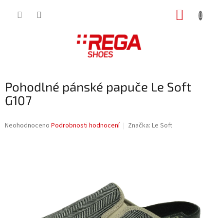
Přejít
NÁKUP
na
obsah
KOŠÍK
Pohodlné pánské papuče Le Soft
G107
Průměrné
Neohodnoceno
Podrobnosti hodnocení
Značka:
Le Soft
hodnocení
produktu
je
0,0
z
5
hvězdiček.