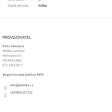
Země původu
:
Itálie
Z
á
p
a
PROVOZOVATEL
t
Petr Venzara
í
VIKING outdoor
Heřmanice 6
56169 Králíky
IČO 43533817
Registrovaný plátce DPH
info
@
planika.cz
+420601257221