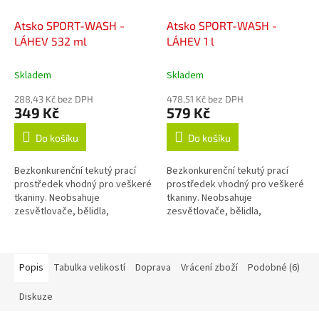
Atsko SPORT-WASH -
Atsko SPORT-WASH -
LÁHEV 532 ml
LÁHEV 1 l
Skladem
Skladem
288,43 Kč bez DPH
478,51 Kč bez DPH
349 Kč
579 Kč
Do košíku
Do košíku
Bezkonkurenční tekutý prací
Bezkonkurenční tekutý prací
prostředek vhodný pro veškeré
prostředek vhodný pro veškeré
tkaniny. Neobsahuje
tkaniny. Neobsahuje
zesvětlovače, bělidla,
zesvětlovače, bělidla,
okysličovadla, změkčovadla,
okysličovadla, změkčovadla,
lubrikanty, vůně, barvy, fosfáty
lubrikanty, vůně, barvy, fosfáty
ani žádné jiné...
ani žádné jiné...
Popis
Tabulka velikostí
Doprava
Vrácení zboží
Podobné (6)
Diskuze