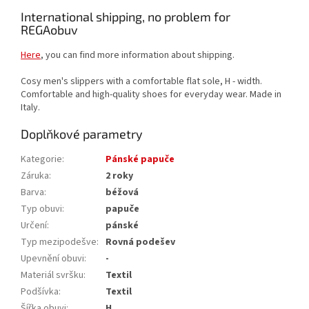
International shipping, no problem for
REGAobuv
Here
, you can find more information about shipping.
Cosy men's slippers with a comfortable flat sole, H - width.
Comfortable and high-quality shoes for everyday wear. Made in
Italy.
Doplňkové parametry
Kategorie
:
Pánské papuče
Záruka
:
2 roky
Barva
:
béžová
Typ obuvi
:
papuče
Určení
:
pánské
Typ mezipodešve
:
Rovná podešev
Upevnění obuvi
:
-
Materiál svršku
:
Textil
Podšívka
:
Textil
Šířka obuvi
:
H