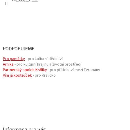
+420601257221
PODPORUJEME
Pro památky
- pro kulturní dědictví
Arnika
- pro kulturní krajinu a životní prostředí
Partnerský spolek Králíky
- pro přátelství mezi Evropany
Vím já kostelíček
- pro Králicko
Informace pro vás