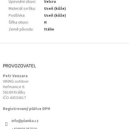
Upevnění obuvi
:
Velcro
Materiál svršku
:
Useň (kůže)
Podšívka
:
Useň (kůže)
Šířka obuvi
:
H
Země původu
:
Itálie
Z
á
p
a
PROVOZOVATEL
t
Petr Venzara
í
VIKING outdoor
Heřmanice 6
56169 Králíky
IČO 43533817
Registrovaný plátce DPH
info
@
planika.cz