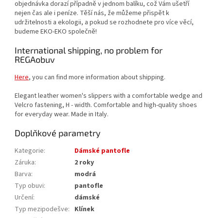
objednávka dorazí případně v jednom balíku, což Vám ušetří
nejen čas ale i peníze. Těší nás, že můžeme přispět k
udržitelnosti a ekologii, a pokud se rozhodnete pro více věcí,
budeme EKO-EKO společně!
International shipping, no problem for
REGAobuv
Here
, you can find more information about shipping.
Elegant leather women's slippers with a comfortable wedge and
Velcro fastening, H - width. Comfortable and high-quality shoes
for everyday wear. Made in Italy.
Doplňkové parametry
Kategorie
:
Dámské pantofle
Záruka
:
2 roky
Barva
:
modrá
Typ obuvi
:
pantofle
Určení
:
dámské
Typ mezipodešve
:
Klínek