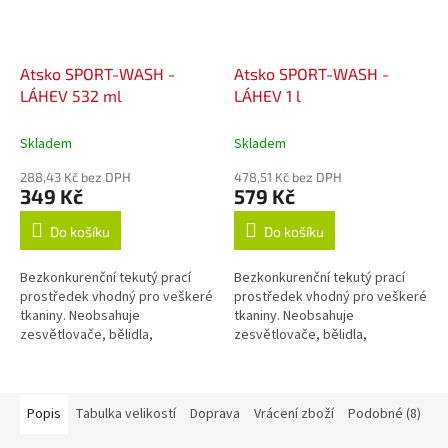
Atsko SPORT-WASH -
Atsko SPORT-WASH -
LÁHEV 532 ml
LÁHEV 1 l
Skladem
Skladem
288,43 Kč bez DPH
478,51 Kč bez DPH
349 Kč
579 Kč
Do košíku
Do košíku
Bezkonkurenční tekutý prací
Bezkonkurenční tekutý prací
prostředek vhodný pro veškeré
prostředek vhodný pro veškeré
tkaniny. Neobsahuje
tkaniny. Neobsahuje
zesvětlovače, bělidla,
zesvětlovače, bělidla,
okysličovadla, změkčovadla,
okysličovadla, změkčovadla,
lubrikanty, vůně, barvy, fosfáty
lubrikanty, vůně, barvy, fosfáty
ani žádné jiné...
ani žádné jiné...
Popis
Tabulka velikostí
Doprava
Vrácení zboží
Podobné (8)