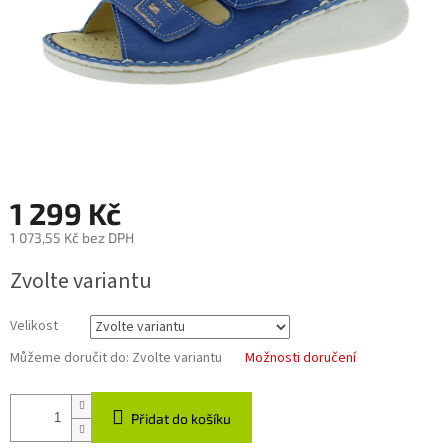
1 299 Kč
1 073,55 Kč bez DPH
Měrná
Zvolte variantu
cena:
Velikost
Můžeme doručit do:
Zvolte variantu
Možnosti doručení
Přidat do košíku