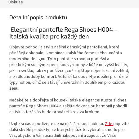
Diskuze
Detailní popis produktu
Elegantní pantofle Rega Shoes H004 –
Italská kvalita pro každý den
Objevte pohodlí a styl s našimi dámskými pantoflemi, které
přinášejí dokonalou kombinaci italského řemeslného umění a
moderního designu. Tyto pantofle s rovnou podešví a
praktickým suchým zipem jsou vyrobeny z kůže nejvyšší kvality,
jak na svršku, tak i v podšívce, což zajišťuje nejen luxusní vzhled,
ale i dlouhodobý komfort. Větší šířka obuvi H je ideální pro různé
typy nohou, čímž se stávají univerzálním doplňkem pro každou
ženu.
Nečekejte a dopřejte si kousek italské elegance! Kupte si dnes
pantofle Rega Shoes H004 a zažijte dokonalou harmonii pohodlí
a stylu, která vás bude provázet krok za krokem.
Užijte si čas a podívejte se na naši širokou nabídku.
Zde
objevíte
další skvělé produkty, ze kterých můžete vybírat. Jsme tu pro
Vás, abychom Vám usnadnili nakupování a zajistili, že Vaše