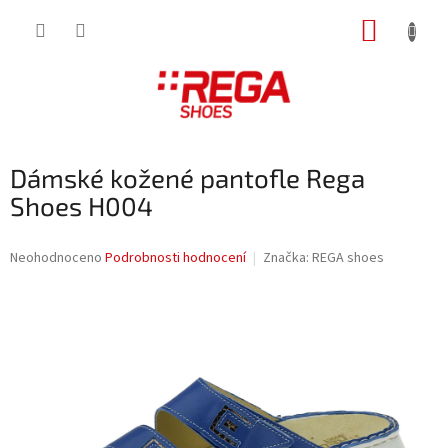
Přejít
NÁKUP
na
obsah
KOŠÍK
Dámské kožené pantofle Rega
Shoes H004
Průměrné
Neohodnoceno
Podrobnosti hodnocení
Značka:
REGA shoes
hodnocení
produktu
je
0,0
z
5
hvězdiček.