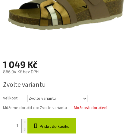
1 049 Kč
866,94 Kč bez DPH
Měrná
Zvolte variantu
cena:
Velikost
Můžeme doručit do:
Zvolte variantu
Možnosti doručení
Přidat do košíku