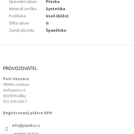
Upevnění obuvi
:
Přezka
Materiál svršku
:
Syntetika
Podšívka
:
Useň (kůže)
Šířka obuvi
:
G
Země původu
:
Španělsko
Z
á
p
a
PROVOZOVATEL
t
Petr Venzara
í
VIKING outdoor
Heřmanice 6
56169 Králíky
IČO 43533817
Registrovaný plátce DPH
info
@
planika.cz