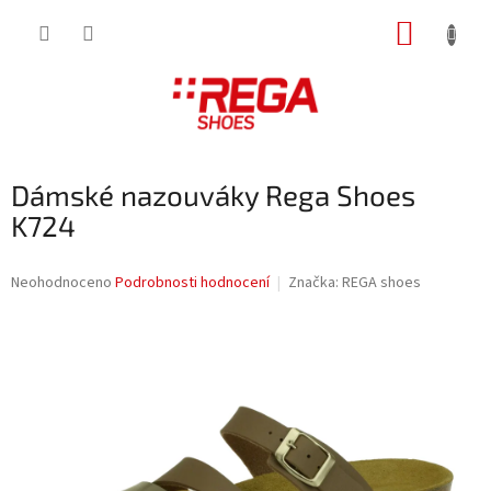
Přejít
NÁKUP
na
obsah
KOŠÍK
Dámské nazouváky Rega Shoes
K724
Průměrné
Neohodnoceno
Podrobnosti hodnocení
Značka:
REGA shoes
hodnocení
produktu
je
0,0
z
5
hvězdiček.