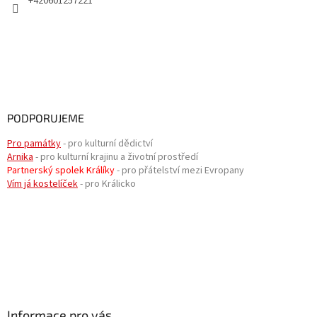
+420601257221
PODPORUJEME
Pro památky
- pro kulturní dědictví
Arnika
- pro kulturní krajinu a životní prostředí
Partnerský spolek Králíky
- pro přátelství mezi Evropany
Vím já kostelíček
- pro Králicko
Informace pro vás