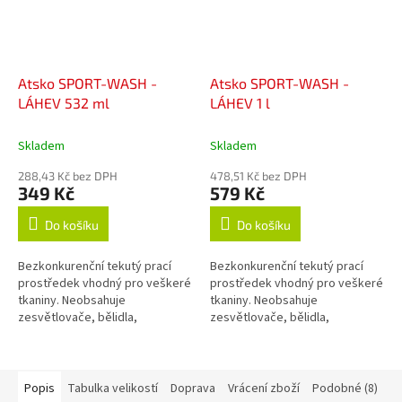
Atsko SPORT-WASH -
Atsko SPORT-WASH -
LÁHEV 532 ml
LÁHEV 1 l
Skladem
Skladem
288,43 Kč bez DPH
478,51 Kč bez DPH
349 Kč
579 Kč
Do košíku
Do košíku
Bezkonkurenční tekutý prací
Bezkonkurenční tekutý prací
prostředek vhodný pro veškeré
prostředek vhodný pro veškeré
tkaniny. Neobsahuje
tkaniny. Neobsahuje
zesvětlovače, bělidla,
zesvětlovače, bělidla,
okysličovadla, změkčovadla,
okysličovadla, změkčovadla,
lubrikanty, vůně, barvy, fosfáty
lubrikanty, vůně, barvy, fosfáty
ani žádné jiné...
ani žádné jiné...
Popis
Tabulka velikostí
Doprava
Vrácení zboží
Podobné (8)