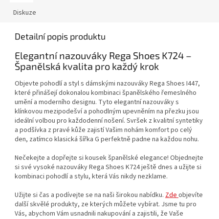
Diskuze
Detailní popis produktu
Elegantní nazouváky Rega Shoes K724 –
Španělská kvalita pro každý krok
Objevte pohodlí a styl s dámskými nazouváky Rega Shoes I447,
které přinášejí dokonalou kombinaci španělského řemeslného
umění a moderního designu. Tyto elegantní nazouváky s
klínkovou mezipodešví a pohodlným upevněním na přezku jsou
ideální volbou pro každodenní nošení. Svršek z kvalitní syntetiky
a podšívka z pravé kůže zajistí Vašim nohám komfort po celý
den, zatímco klasická šířka G perfektně padne na každou nohu.
Nečekejte a dopřejte si kousek španělské elegance! Objednejte
si své vysoké nazouváky Rega Shoes K724 ještě dnes a užijte si
kombinaci pohodlí a stylu, která Vás nikdy nezklame.
Užijte si čas a podívejte se na naši širokou nabídku.
Zde
objevíte
další skvělé produkty, ze kterých můžete vybírat. Jsme tu pro
Vás, abychom Vám usnadnili nakupování a zajistili, že Vaše