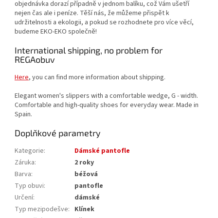
objednávka dorazí případně v jednom balíku, což Vám ušetří
nejen čas ale i peníze. Těší nás, že můžeme přispět k
udržitelnosti a ekologii, a pokud se rozhodnete pro více věcí,
budeme EKO-EKO společně!
International shipping, no problem for
REGAobuv
Here
, you can find more information about shipping.
Elegant women's slippers with a comfortable wedge, G - width.
Comfortable and high-quality shoes for everyday wear. Made in
Spain.
Doplňkové parametry
Kategorie
:
Dámské pantofle
Záruka
:
2 roky
Barva
:
béžová
Typ obuvi
:
pantofle
Určení
:
dámské
Typ mezipodešve
:
Klínek