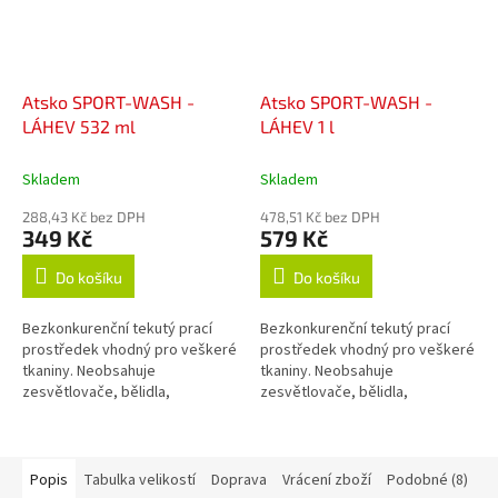
Atsko SPORT-WASH -
Atsko SPORT-WASH -
LÁHEV 532 ml
LÁHEV 1 l
Skladem
Skladem
288,43 Kč bez DPH
478,51 Kč bez DPH
349 Kč
579 Kč
Do košíku
Do košíku
Bezkonkurenční tekutý prací
Bezkonkurenční tekutý prací
prostředek vhodný pro veškeré
prostředek vhodný pro veškeré
tkaniny. Neobsahuje
tkaniny. Neobsahuje
zesvětlovače, bělidla,
zesvětlovače, bělidla,
okysličovadla, změkčovadla,
okysličovadla, změkčovadla,
lubrikanty, vůně, barvy, fosfáty
lubrikanty, vůně, barvy, fosfáty
ani žádné jiné...
ani žádné jiné...
Popis
Tabulka velikostí
Doprava
Vrácení zboží
Podobné (8)