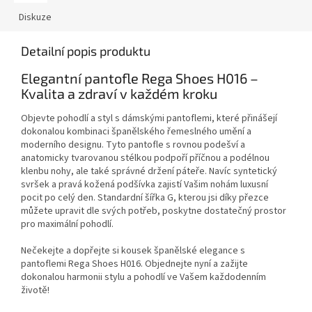
Diskuze
Detailní popis produktu
Elegantní pantofle Rega Shoes H016 –
Kvalita a zdraví v každém kroku
Objevte pohodlí a styl s dámskými pantoflemi, které přinášejí
dokonalou kombinaci španělského řemeslného umění a
moderního designu. Tyto pantofle s rovnou podešví a
anatomicky tvarovanou stélkou podpoří příčnou a podélnou
klenbu nohy, ale také správné držení páteře. Navíc syntetický
svršek a pravá kožená podšívka zajistí Vašim nohám luxusní
pocit po celý den. Standardní šířka G, kterou jsi díky přezce
můžete upravit dle svých potřeb, poskytne dostatečný prostor
pro maximální pohodlí.
Nečekejte a dopřejte si kousek španělské elegance s
pantoflemi Rega Shoes H016. Objednejte nyní a zažijte
dokonalou harmonii stylu a pohodlí ve Vašem každodenním
životě!