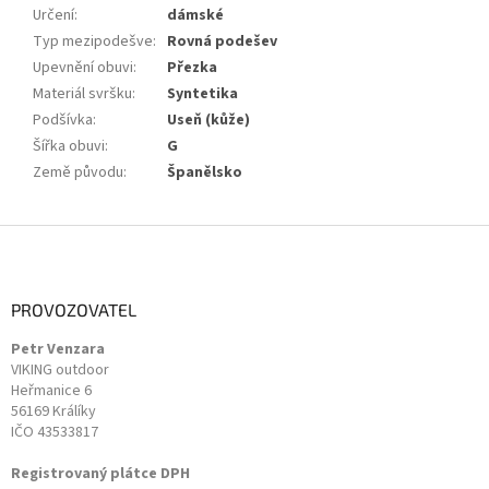
Určení
:
dámské
Typ mezipodešve
:
Rovná podešev
Upevnění obuvi
:
Přezka
Materiál svršku
:
Syntetika
Podšívka
:
Useň (kůže)
Šířka obuvi
:
G
Země původu
:
Španělsko
Z
á
p
a
PROVOZOVATEL
t
Petr Venzara
í
VIKING outdoor
Heřmanice 6
56169 Králíky
IČO 43533817
Registrovaný plátce DPH