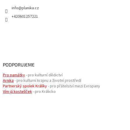
info
@
planika.cz
+420601257221
PODPORUJEME
Pro památky
- pro kulturní dědictví
Arnika
- pro kulturní krajinu a životní prostředí
Partnerský spolek Králíky
- pro přátelství mezi Evropany
Vím já kostelíček
- pro Králicko