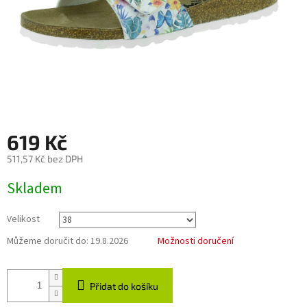
619 Kč
511,57 Kč bez DPH
Měrná
Skladem
cena:
Velikost
Můžeme doručit do:
19.8.2026
Možnosti doručení
Přidat do košíku