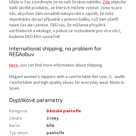
Užijte si čas a podívejte se na naši širokou nabídku.
Zde
objevíte
další skvělé produkty, ze kterých můžete vybírat. Jsme tu pro
Vás, abychom Vám usnadnili nakupování a zajistili, že Vaše
objednávka dorazí případně v jednom balíku, což Vám ušetří
nejen čas ale i peníze. Těší nás, že můžeme přispět k
udržitelnosti a ekologii, a pokud se rozhodnete pro více věcí,
budeme EKO-EKO společně!
International shipping, no problem for
REGAobuv
Here
, you can find more information about shipping.
Elegant women's slippers with a comfortable flat sole, G - width.
Comfortable and high-quality shoes for everyday wear. Made in
Spain.
Doplňkové parametry
Kategorie
:
Dámské pantofle
Záruka
:
2 roky
Barva
:
bílá
Typ obuvi
:
pantofle