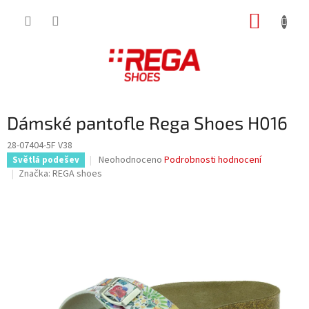
Přejít
NÁKUP
na
obsah
KOŠÍK
Dámské pantofle Rega Shoes H016
28-07404-5F V38
Průměrné
Neohodnoceno
Podrobnosti hodnocení
Světlá podešev
hodnocení
Značka:
REGA shoes
produktu
je
0,0
z
5
hvězdiček.