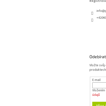
Registrov
info
@
+4206
Odebírat
Vložte svůj
produktech
E-mail
Vložením 
údajů
PŘIHL