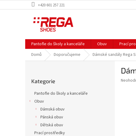
Přejít
+420 601 257 221
na
obsah
Pantofle do školy a kanceláře
Obuv
Prací pr
Domů
Doporučujeme
Dámské sandály Rega S
P
Dám
o
Přeskočit
s
Průměr
Neohod
Kategorie
kategorie
t
hodnoce
r
produkt
Pantofle do školy a kanceláře
a
je
Obuv
0,0
n
z
Dámská obuv
n
5
í
Pánská obuv
hvězdič
p
Dětská obuv
a
Prací prostředky