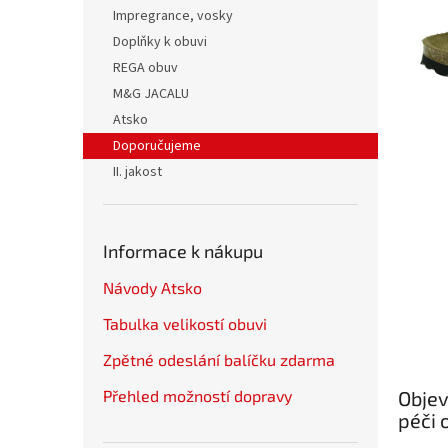
n
Impregrance, vosky
e
Doplňky k obuvi
l
REGA obuv
M&G JACALU
Atsko
Doporučujeme
II. jakost
Informace k nákupu
Návody Atsko
Tabulka velikostí obuvi
Zpětné odeslání balíčku zdarma
Přehled možností dopravy
Objev
péči 