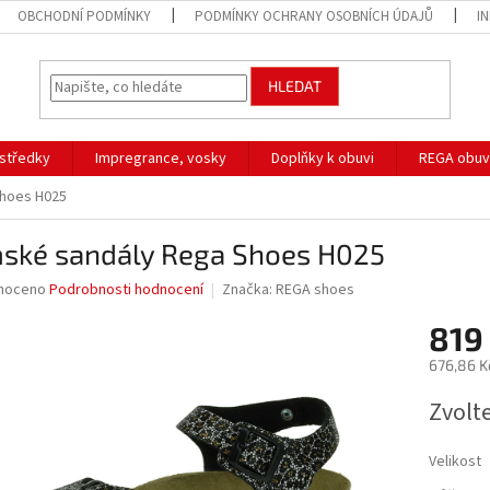
OBCHODNÍ PODMÍNKY
PODMÍNKY OCHRANY OSOBNÍCH ÚDAJŮ
I
HLEDAT
ostředky
Impregrance, vosky
Doplňky k obuvi
REGA obuv
hoes H025
ské sandály Rega Shoes H025
né
noceno
Podrobnosti hodnocení
Značka:
REGA shoes
ní
819
u
676,86 K
Měrná
Zvolt
cena:
ek.
Velikost