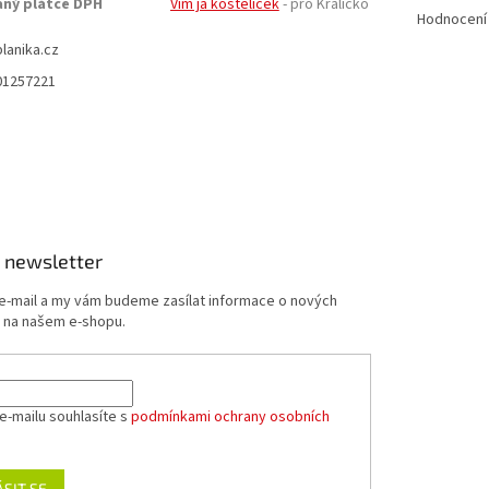
aný plátce DPH
Vím já kostelíček
- pro Králicko
Hodnocení
planika.cz
01257221
 newsletter
 e-mail a my vám budeme zasílat informace o nových
 na našem e-shopu.
e-mailu souhlasíte s
podmínkami ochrany osobních
ÁSIT SE