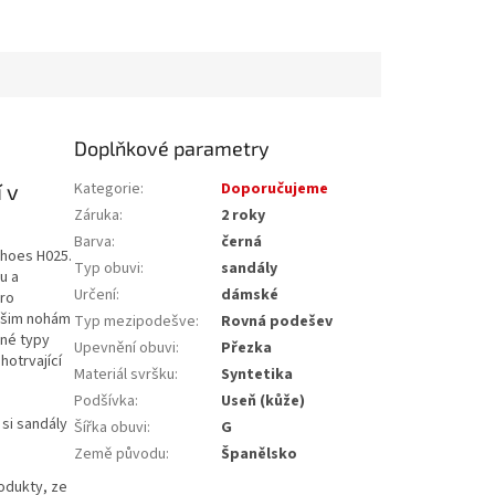
Doplňkové parametry
 v
Kategorie
:
Doporučujeme
Záruka
:
2 roky
Barva
:
černá
Shoes H025.
Typ obuvi
:
sandály
u a
Určení
:
dámské
pro
vašim nohám
Typ mezipodešve
:
Rovná podešev
zné typy
Upevnění obuvi
:
Přezka
hotrvající
Materiál svršku
:
Syntetika
Podšívka
:
Useň (kůže)
si sandály
Šířka obuvi
:
G
Země původu
:
Španělsko
rodukty, ze