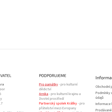
VATEL
PODPORUJEME
Informa
ara
Pro památky
- pro kulturní
Obchodní 
door
dědictví
Podmínky 
6
Arnika
- pro kulturní krajinu a
údajů
ky
životní prostředí
17
Partnerský spolek Králíky
- pro
Informace 
přátelství mezi Evropany
Prodávané