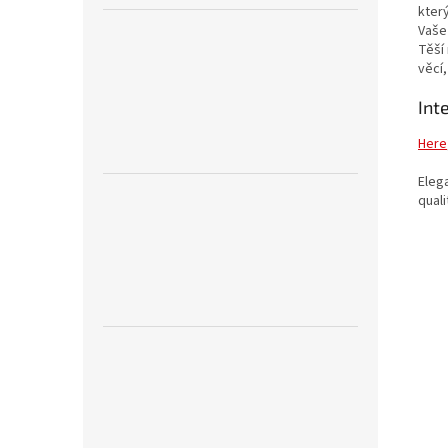
který
Vaše
Těší
věcí
Int
Here
Eleg
qual