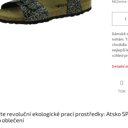
Můžeme d
Dámské s
nohám. T
chodidla.
nejlepší 
vzhled pr
Detailní 
TISK
te revoluční ekologické prací prostředky: Atsko 
o oblečení