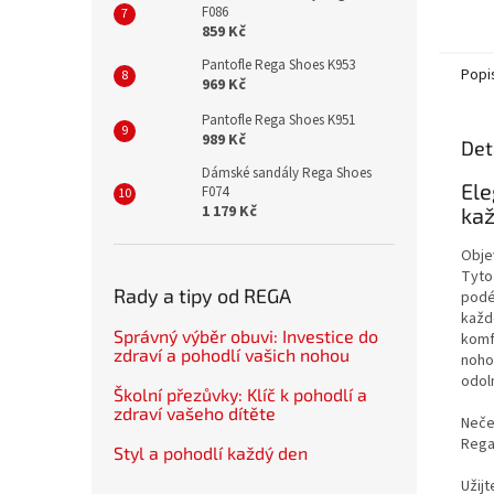
okysli
F086
lubrik
859 Kč
ani žád
Pantofle Rega Shoes K953
Popi
969 Kč
Pantofle Rega Shoes K951
989 Kč
Det
Dámské sandály Rega Shoes
Ele
F074
1 179 Kč
ka
Obje
Tyto
Rady a tipy od REGA
podé
každ
Správný výběr obuvi: Investice do
komf
zdraví a pohodlí vašich nohou
nohou
odol
Školní přezůvky: Klíč k pohodlí a
zdraví vašeho dítěte
Neče
Rega 
Styl a pohodlí každý den
Užijt