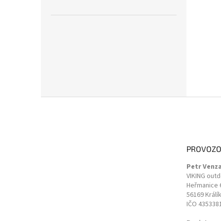
Z
á
p
a
t
PROVOZO
í
Petr Venz
VIKING out
Heřmanice 
56169 Králí
IČO 435338