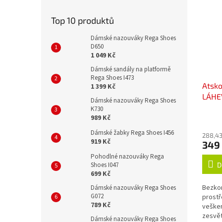
Top 10 produktů
Dámské nazouváky Rega Shoes
D650
1 049 Kč
Dámské sandály na platformě
Rega Shoes I473
Atsk
1 399 Kč
LÁHE
Dámské nazouváky Rega Shoes
K730
989 Kč
Dámské žabky Rega Shoes I456
288,43
919 Kč
349
Pohodlné nazouváky Rega
Shoes I047
D
699 Kč
Bezkon
Dámské nazouváky Rega Shoes
G072
prostř
789 Kč
vešker
zesvět
Dámské nazouváky Rega Shoes