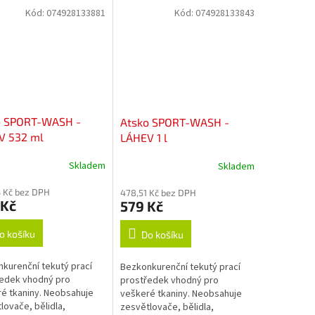
Kód:
074928133881
Kód:
074928133843
o SPORT-WASH -
Atsko SPORT-WASH -
V 532 ml
LÁHEV 1 l
Skladem
Skladem
 Kč bez DPH
478,51 Kč bez DPH
 Kč
579 Kč
o košíku
Do košíku
kurenční tekutý prací
Bezkonkurenční tekutý prací
edek vhodný pro
prostředek vhodný pro
é tkaniny. Neobsahuje
veškeré tkaniny. Neobsahuje
lovače, bělidla,
zesvětlovače, bělidla,