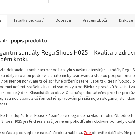
čovadla, změkčovadla,
okysličovadla, změkčovadla,
anty, vůně, barvy, fosfáty
lubrikanty, vůně, barvy, fosfáty
né jiné...
ani žádné jiné...
s
Tabulka velikostí
Doprava
Vrácení zboží
Diskuze
ailní popis produktu
gantní sandály Rega Shoes H025 – Kvalita a zdraví
ždém kroku
vte dokonalou kombinaci pohodlí a stylu s našimi dámskými sandály Rega 
 sandály s rovnou podešví a anatomicky tvarovanou stélkou podpoří příčno
lnou klenbu nohy, ale také správné držení páteře. Jsou tak ideální volbou 
odenní nošení. Svršek z kvalitní syntetiky a podšívka z pravé kůže zajistí 
ort po celý den. Klasická šířka obuvi G zaručuje dostatečný prostor pro rů
, zatímco španělské řemeslné zpracování přináší nejen eleganci, ale i dlou
nost.
kejte a dopřejte si kousek španělské elegance na vlastní nohy. Objednejte 
Shoes H025 ještě dnes a zažijte nejen pohodlí, ale i obdivné pohledy okolí!
e si čas a podívejte se na naši širokou nabídku.
Zde
objevíte další skvělé p