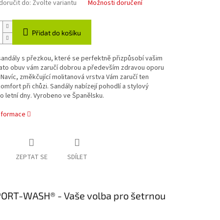
oručit do:
Zvolte variantu
Možnosti doručení
Přidat do košíku
andály s přezkou, které se perfektně přizpůsobí vašim
ato obuv vám zaručí dobrou a především zdravou oporu
 Navíc, změkčující molitanová vrstva Vám zaručí ten
komfort při chůzi. Sandály nabízejí pohodlí a stylový
o letní dny. Vyrobeno ve Španělsku.
informace
ZEPTAT SE
SDÍLET
SPORT-WASH® - Vaše volba pro šetrnou