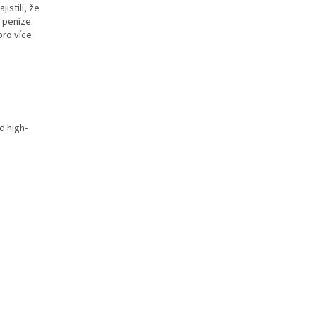
istili, že
 peníze.
pro více
d high-