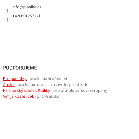
info
@
planika.cz
+420601257221
PODPORUJEME
Pro památky
- pro kulturní dědictví
Arnika
- pro kulturní krajinu a životní prostředí
Partnerský spolek Králíky
- pro přátelství mezi Evropany
Vím já kostelíček
- pro Králicko