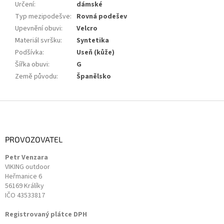
Určení
:
dámské
Typ mezipodešve
:
Rovná podešev
Upevnění obuvi
:
Velcro
Materiál svršku
:
Syntetika
Podšívka
:
Useň (kůže)
Šířka obuvi
:
G
Země původu
:
Španělsko
Z
á
p
a
PROVOZOVATEL
t
Petr Venzara
í
VIKING outdoor
Heřmanice 6
56169 Králíky
IČO 43533817
Registrovaný plátce DPH