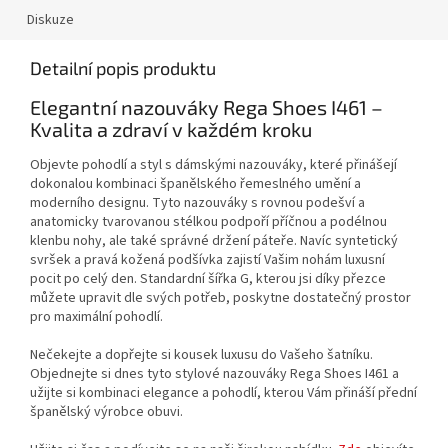
Diskuze
Detailní popis produktu
Elegantní nazouváky Rega Shoes I461 –
Kvalita a zdraví v každém kroku
Objevte pohodlí a styl s dámskými nazouváky, které přinášejí
dokonalou kombinaci španělského řemeslného umění a
moderního designu. Tyto nazouváky s rovnou podešví a
anatomicky tvarovanou stélkou podpoří příčnou a podélnou
klenbu nohy, ale také správné držení páteře. Navíc syntetický
svršek a pravá kožená podšívka zajistí Vašim nohám luxusní
pocit po celý den. Standardní šířka G, kterou jsi díky přezce
můžete upravit dle svých potřeb, poskytne dostatečný prostor
pro maximální pohodlí.
Nečekejte a dopřejte si kousek luxusu do Vašeho šatníku.
Objednejte si dnes tyto stylové nazouváky Rega Shoes I461 a
užijte si kombinaci elegance a pohodlí, kterou Vám přináší přední
španělský výrobce obuvi.