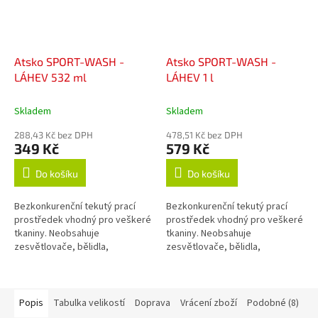
Atsko SPORT-WASH -
Atsko SPORT-WASH -
LÁHEV 532 ml
LÁHEV 1 l
Skladem
Skladem
288,43 Kč bez DPH
478,51 Kč bez DPH
349 Kč
579 Kč
Do košíku
Do košíku
Bezkonkurenční tekutý prací
Bezkonkurenční tekutý prací
prostředek vhodný pro veškeré
prostředek vhodný pro veškeré
tkaniny. Neobsahuje
tkaniny. Neobsahuje
zesvětlovače, bělidla,
zesvětlovače, bělidla,
okysličovadla, změkčovadla,
okysličovadla, změkčovadla,
lubrikanty, vůně, barvy, fosfáty
lubrikanty, vůně, barvy, fosfáty
ani žádné jiné...
ani žádné jiné...
Popis
Tabulka velikostí
Doprava
Vrácení zboží
Podobné (8)