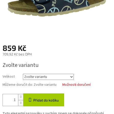
859 Kč
709,92 Kč bez DPH
Měrná
Zvolte variantu
cena:
Velikost
Můžeme doručit do:
Zvolte variantu
Možnosti doručení
Přidat do košíku
Tyto elegantní nazouváky s suchým zipem se dokonale přizpůsobí