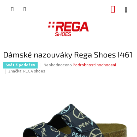
Přejít
NÁKUP
na
obsah
KOŠÍK
Dámské nazouváky Rega Shoes I461
Průměrné
Neohodnoceno
Podrobnosti hodnocení
Světlá podešev
hodnocení
Značka:
REGA shoes
produktu
je
0,0
z
5
hvězdiček.