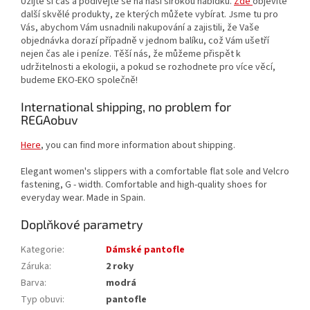
Užijte si čas a podívejte se na naši širokou nabídku.
Zde
objevíte
další skvělé produkty, ze kterých můžete vybírat. Jsme tu pro
Vás, abychom Vám usnadnili nakupování a zajistili, že Vaše
objednávka dorazí případně v jednom balíku, což Vám ušetří
nejen čas ale i peníze. Těší nás, že můžeme přispět k
udržitelnosti a ekologii, a pokud se rozhodnete pro více věcí,
budeme EKO-EKO společně!
International shipping, no problem for
REGAobuv
Here
, you can find more information about shipping.
Elegant women's slippers with a comfortable flat sole and Velcro
fastening, G - width. Comfortable and high-quality shoes for
everyday wear. Made in Spain.
Doplňkové parametry
Kategorie
:
Dámské pantofle
Záruka
:
2 roky
Barva
:
modrá
Typ obuvi
:
pantofle