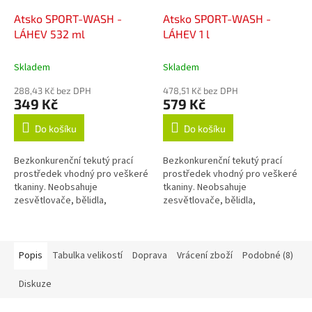
Atsko SPORT-WASH -
Atsko SPORT-WASH -
LÁHEV 532 ml
LÁHEV 1 l
Skladem
Skladem
288,43 Kč bez DPH
478,51 Kč bez DPH
349 Kč
579 Kč
Do košíku
Do košíku
Bezkonkurenční tekutý prací
Bezkonkurenční tekutý prací
prostředek vhodný pro veškeré
prostředek vhodný pro veškeré
tkaniny. Neobsahuje
tkaniny. Neobsahuje
zesvětlovače, bělidla,
zesvětlovače, bělidla,
okysličovadla, změkčovadla,
okysličovadla, změkčovadla,
lubrikanty, vůně, barvy, fosfáty
lubrikanty, vůně, barvy, fosfáty
ani žádné jiné...
ani žádné jiné...
Popis
Tabulka velikostí
Doprava
Vrácení zboží
Podobné (8)
Diskuze