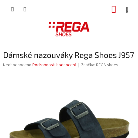
Přejít
NÁKUP
na
obsah
KOŠÍK
Dámské nazouváky Rega Shoes J957
Průměrné
Neohodnoceno
Podrobnosti hodnocení
Značka:
REGA shoes
hodnocení
produktu
je
0,0
z
5
hvězdiček.