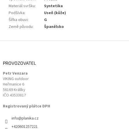
Materiál svršku
:
Syntetika
Podšívka
:
Useň (kůže)
Šířka obuvi
:
G
Země původu
:
Španělsko
Z
á
p
a
PROVOZOVATEL
t
Petr Venzara
í
VIKING outdoor
Heřmanice 6
56169 Králíky
IČO 43533817
Registrovaný plátce DPH
info
@
planika.cz
+420601257221