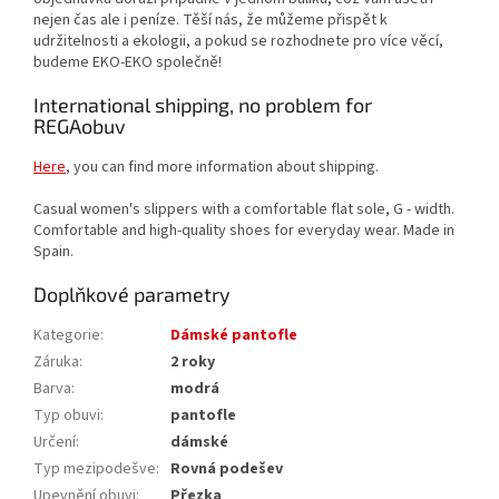
nejen čas ale i peníze. Těší nás, že můžeme přispět k
udržitelnosti a ekologii, a pokud se rozhodnete pro více věcí,
budeme EKO-EKO společně!
International shipping, no problem for
REGAobuv
Here
, you can find more information about shipping.
Casual women's slippers with a comfortable flat sole, G - width.
Comfortable and high-quality shoes for everyday wear. Made in
Spain.
Doplňkové parametry
Kategorie
:
Dámské pantofle
Záruka
:
2 roky
Barva
:
modrá
Typ obuvi
:
pantofle
Určení
:
dámské
Typ mezipodešve
:
Rovná podešev
Upevnění obuvi
:
Přezka