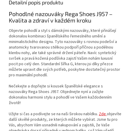
Detailní popis produktu
Pohodlné nazouváky Rega Shoes J957 –
Kvalita a zdraví v každém kroku
Objevte pohodlí a styl s dámskými nazouváky, které přinášejí
dokonalou kombinaci španělského řemeslného umění a
minimalistického designu. Tyto nazouváky s rovnou podešví a
anatomicky tvarovanou stélkou podpoří příčnou a podélnou
klenbu nohy, ale také správné držení páteře. Navíc syntetický
svršek a pravá kožená podšívka zajistí Vašim nohám luxusní
pocit po celý den. Standardní šířka G, kterou jsi díky přezce
můžete upravit dle svých potřeb, poskytne dostatečný prostor
pro maximální pohodlí.
Nečekejte a dopřejte si kousek španělské elegance s
nazouváky Rega Shoes J957. Objednejte nyní a zažijte
dokonalou harmonii stylu a pohodlí ve Vašem každodenním
životě!
Užijte si čas a podívejte se na naši širokou nabídku.
Zde
objevíte
další skvělé produkty, ze kterých můžete vybírat. Jsme tu pro
Vás, abychom Vám usnadnili nakupování a zajistili, že Vaše
objednávka dorazí případně v jednom balíku, což Vám ušetří