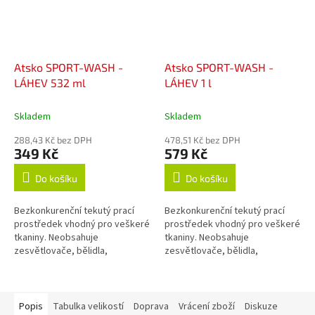
Atsko SPORT-WASH -
Atsko SPORT-WASH -
LÁHEV 532 ml
LÁHEV 1 l
Skladem
Skladem
288,43 Kč bez DPH
478,51 Kč bez DPH
349 Kč
579 Kč
Do košíku
Do košíku
Bezkonkurenční tekutý prací
Bezkonkurenční tekutý prací
prostředek vhodný pro veškeré
prostředek vhodný pro veškeré
tkaniny. Neobsahuje
tkaniny. Neobsahuje
zesvětlovače, bělidla,
zesvětlovače, bělidla,
okysličovadla, změkčovadla,
okysličovadla, změkčovadla,
lubrikanty, vůně, barvy, fosfáty
lubrikanty, vůně, barvy, fosfáty
ani žádné jiné...
ani žádné jiné...
Popis
Tabulka velikostí
Doprava
Vrácení zboží
Diskuze