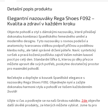
Detailní popis produktu
Elegantní nazouváky Rega Shoes F092 –
Kvalita a zdraví v každém kroku
Objevte pohodlí a styl s dámskými nazouváky, které přinášejí
dokonalou kombinaci španělského řemeslného umění a
moderního designu. Tyto nazouváky s rovnou podešví a
anatomicky tvarovanou stélkou podpoří příčnou a podélnou
klenbu nohy, ale také správné držení páteře. Navíc syntetický
svršek a pravá kožená podšívka zajistí Vašim nohám luxusní
pocit po celý den. Standardní šířka G, kterou jsi díky přezce
můžete upravit dle svých potřeb, poskytne dostatečný prostor
pro maximální pohodlí.
Nečekejte a dopřejte si kousek španělské elegance s
nazouváky Rega Shoes F092. Objednejte nyní a zažijte
dokonalou harmonii stylu a pohodlí ve Vašem každodenním
životě!
Užijte si čas a podívejte se na naši širokou nabídku.
Zde
objevíte
další skvělé produkty, ze kterých můžete vybírat. Jsme tu pro