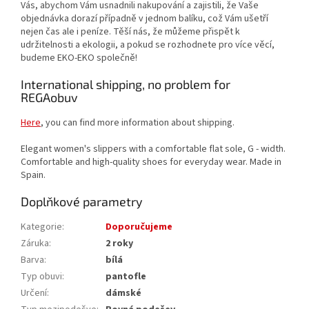
Vás, abychom Vám usnadnili nakupování a zajistili, že Vaše
objednávka dorazí případně v jednom balíku, což Vám ušetří
nejen čas ale i peníze. Těší nás, že můžeme přispět k
udržitelnosti a ekologii, a pokud se rozhodnete pro více věcí,
budeme EKO-EKO společně!
International shipping, no problem for
REGAobuv
Here
, you can find more information about shipping.
Elegant women's slippers with a comfortable flat sole, G - width.
Comfortable and high-quality shoes for everyday wear. Made in
Spain.
Doplňkové parametry
Kategorie
:
Doporučujeme
Záruka
:
2 roky
Barva
:
bílá
Typ obuvi
:
pantofle
Určení
:
dámské