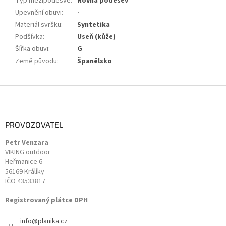
Typ mezipodešve
:
Rovná podešev
Upevnění obuvi
:
-
Materiál svršku
:
Syntetika
Podšívka
:
Useň (kůže)
Šířka obuvi
:
G
Země původu
:
Španělsko
Z
á
p
a
PROVOZOVATEL
t
Petr Venzara
í
VIKING outdoor
Heřmanice 6
56169 Králíky
IČO 43533817
Registrovaný plátce DPH
info
@
planika.cz