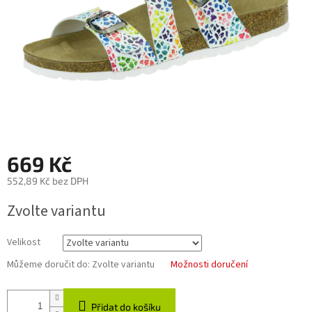
669 Kč
552,89 Kč bez DPH
Měrná
Zvolte variantu
cena:
Velikost
Můžeme doručit do:
Zvolte variantu
Možnosti doručení
Přidat do košíku