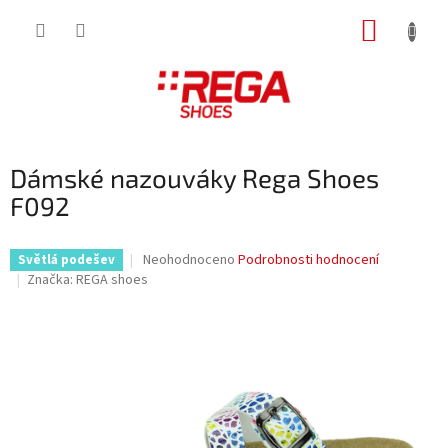
Přejít
NÁKUP
na
obsah
KOŠÍK
Dámské nazouváky Rega Shoes
F092
Průměrné
Neohodnoceno
Podrobnosti hodnocení
Světlá podešev
hodnocení
Značka:
REGA shoes
produktu
je
0,0
z
5
hvězdiček.