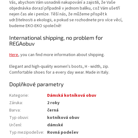
Vás, abychom Vám usnadnili nakupování a zajistili, že Vaše
objednávka dorazí případně v jednom balíku, což Vám ušetří
nejen čas ale i peníze. Těší nás, že můžeme přispět k
udržitelnosti a ekologii, a pokud se rozhodnete pro více věcí,
budeme EKO-EKO společně!
International shipping, no problem for
REGAobuv
Here
, you can find more information about shipping.
Elegant and high-quality women's boots, H - width, zip.
Comfortable shoes for a every day wear. Made in Italy.
Doplňkové parametry
Kategorie
:
Dámská kotníková obuv
Záruka
:
2 roky
Barva
:
černá
Typ obuvi
:
kotníková obuv
Určení
:
dámské
Typ mezipodešve
:
Rovná podešev