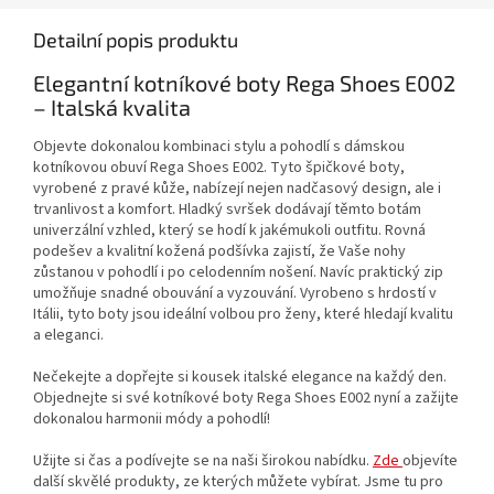
Detailní popis produktu
Elegantní kotníkové boty Rega Shoes E002
– Italská kvalita
Objevte dokonalou kombinaci stylu a pohodlí s dámskou
kotníkovou obuví Rega Shoes E002. Tyto špičkové boty,
vyrobené z pravé kůže, nabízejí nejen nadčasový design, ale i
trvanlivost a komfort. Hladký svršek dodávají těmto botám
univerzální vzhled, který se hodí k jakémukoli outfitu. Rovná
podešev a kvalitní kožená podšívka zajistí, že Vaše nohy
zůstanou v pohodlí i po celodenním nošení. Navíc praktický zip
umožňuje snadné obouvání a vyzouvání. Vyrobeno s hrdostí v
Itálii, tyto boty jsou ideální volbou pro ženy, které hledají kvalitu
a eleganci.
Nečekejte a dopřejte si kousek italské elegance na každý den.
Objednejte si své kotníkové boty Rega Shoes E002 nyní a zažijte
dokonalou harmonii módy a pohodlí!
Užijte si čas a podívejte se na naši širokou nabídku.
Zde
objevíte
další skvělé produkty, ze kterých můžete vybírat. Jsme tu pro