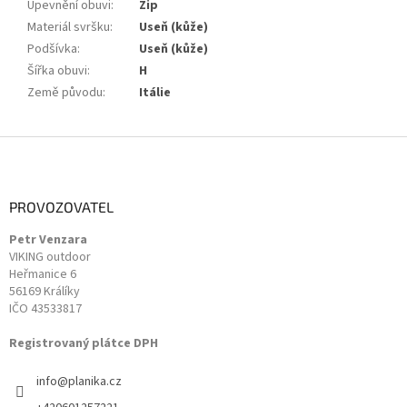
Upevnění obuvi
:
Zip
Materiál svršku
:
Useň (kůže)
Podšívka
:
Useň (kůže)
Šířka obuvi
:
H
Země původu
:
Itálie
Z
á
p
a
PROVOZOVATEL
t
Petr Venzara
í
VIKING outdoor
Heřmanice 6
56169 Králíky
IČO 43533817
Registrovaný plátce DPH
info
@
planika.cz