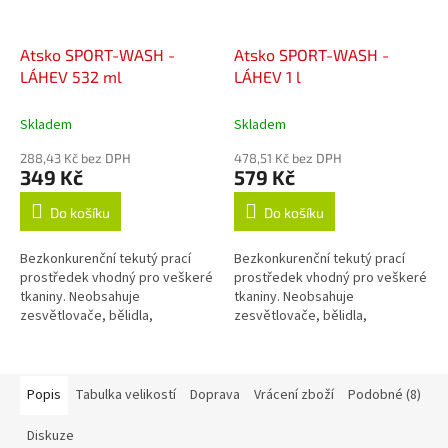
Atsko SPORT-WASH -
Atsko SPORT-WASH -
LÁHEV 532 ml
LÁHEV 1 l
Skladem
Skladem
288,43 Kč bez DPH
478,51 Kč bez DPH
349 Kč
579 Kč
Do košíku
Do košíku
Bezkonkurenční tekutý prací
Bezkonkurenční tekutý prací
prostředek vhodný pro veškeré
prostředek vhodný pro veškeré
tkaniny. Neobsahuje
tkaniny. Neobsahuje
zesvětlovače, bělidla,
zesvětlovače, bělidla,
okysličovadla, změkčovadla,
okysličovadla, změkčovadla,
lubrikanty, vůně, barvy, fosfáty
lubrikanty, vůně, barvy, fosfáty
ani žádné jiné...
ani žádné jiné...
Popis
Tabulka velikostí
Doprava
Vrácení zboží
Podobné (8)
Diskuze