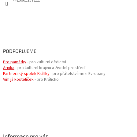
+420601257221
PODPORUJEME
Pro památky
- pro kulturní dědictví
Arnika
- pro kulturní krajinu a životní prostředí
Partnerský spolek Králíky
- pro přátelství mezi Evropany
Vím já kostelíček
- pro Králicko
Informace pro vás