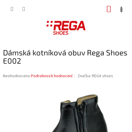
Přejít
NÁKUP
na
obsah
KOŠÍK
Dámská kotníková obuv Rega Shoes
E002
Průměrné
Neohodnoceno
Podrobnosti hodnocení
Značka:
REGA shoes
hodnocení
produktu
je
0,0
z
5
hvězdiček.