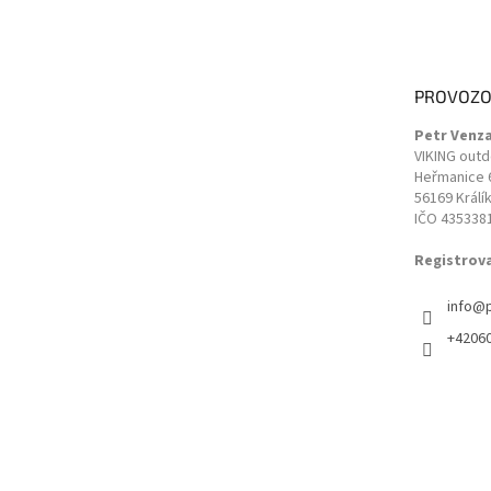
á
p
a
t
PROVOZO
í
Petr Venz
VIKING out
Heřmanice 
56169 Králí
IČO 435338
Registrov
info
@
+4206