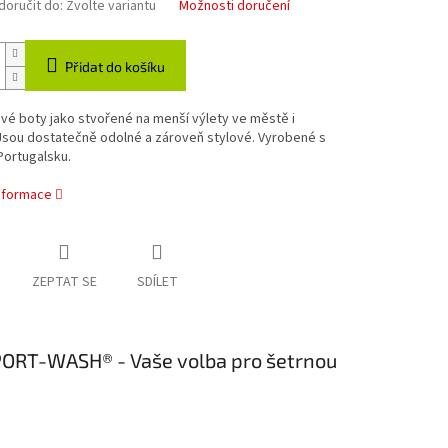
oručit do:
Zvolte variantu
Možnosti doručení
Přidat do košíku
é boty jako stvořené na menší výlety ve městě i
Jsou dostatečně odolné a zároveň stylové. Vyrobené s
Portugalsku.
informace
ZEPTAT SE
SDÍLET
SPORT-WASH® - Vaše volba pro šetrnou