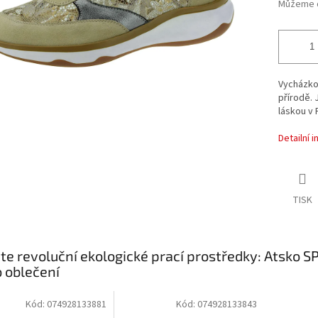
Můžeme d
Vycházkov
přírodě. 
láskou v 
Detailní 
TISK
te revoluční ekologické prací prostředky: Atsko 
o oblečení
Kód:
074928133881
Kód:
074928133843