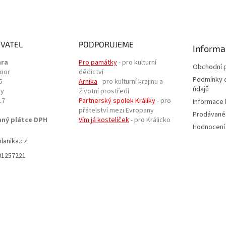
VATEL
PODPORUJEME
Informa
ara
Pro památky
- pro kulturní
Obchodní 
door
dědictví
Podmínky 
6
Arnika
- pro kulturní krajinu a
údajů
ky
životní prostředí
17
Partnerský spolek Králíky
- pro
Informace 
přátelství mezi Evropany
Prodávané
aný plátce DPH
Vím já kostelíček
- pro Králicko
Hodnocení
planika.cz
01257221