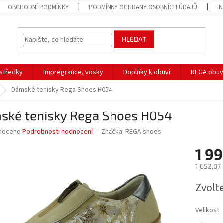
OBCHODNÍ PODMÍNKY
PODMÍNKY OCHRANY OSOBNÍCH ÚDAJŮ
I
HLEDAT
ostředky
Impregrance, vosky
Doplňky k obuvi
REGA obuv
Dámské tenisky Rega Shoes H054
ské tenisky Rega Shoes H054
né
noceno
Podrobnosti hodnocení
Značka:
REGA shoes
ní
1 99
u
1 652,07
Měrná
Zvolt
cena:
ek.
Velikost