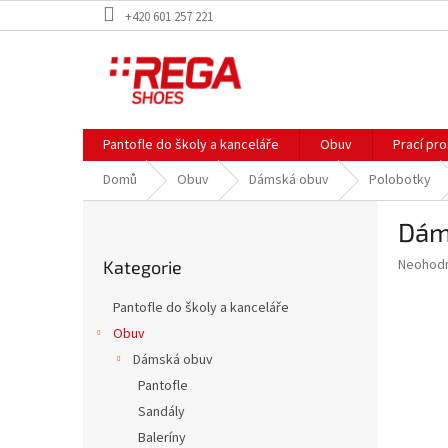
Přejít
+420 601 257 221
na
obsah
Pantofle do školy a kanceláře
Obuv
Prací pr
Domů
Obuv
Dámská obuv
Polobotky
P
Dám
o
Přeskočit
s
Průměr
Neohod
Kategorie
kategorie
t
hodnoce
r
produkt
Pantofle do školy a kanceláře
a
je
Obuv
0,0
n
z
Dámská obuv
n
5
í
Pantofle
hvězdič
p
Sandály
a
Baleríny