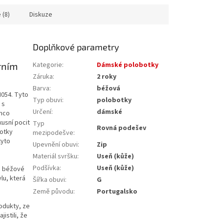
 (8)
Diskuze
Doplňkové parametry
rním
Kategorie
:
Dámské polobotky
Záruka
:
2 roky
Barva
:
béžová
H054. Tyto
Typ obuvi
:
polobotky
 s
Určení
:
dámské
ímco
xusní pocit
Typ
Rovná podešev
botky
mezipodešve
:
tyto
Upevnění obuvi
:
Zip
Materiál svršku
:
Useň (kůže)
Podšívka
:
Useň (kůže)
vé béžové
lu, která
Šířka obuvi
:
G
Země původu
:
Portugalsko
rodukty, ze
istili, že