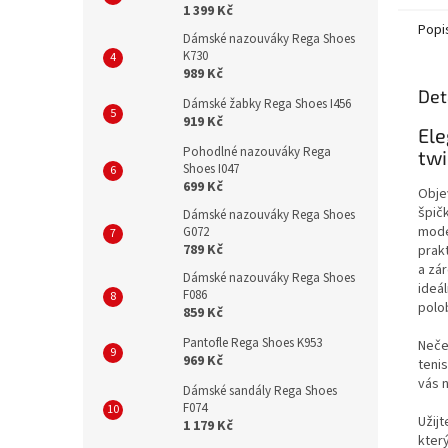
ani žád
1 399 Kč
Popi
Dámské nazouváky Rega Shoes
K730
989 Kč
Det
Dámské žabky Rega Shoes I456
919 Kč
Ele
Pohodlné nazouváky Rega
tw
Shoes I047
699 Kč
Obje
špič
Dámské nazouváky Rega Shoes
mode
G072
789 Kč
prakt
a zár
Dámské nazouváky Rega Shoes
ideá
F086
polo
859 Kč
Pantofle Rega Shoes K953
Neče
969 Kč
teni
vás 
Dámské sandály Rega Shoes
F074
Užijt
1 179 Kč
který