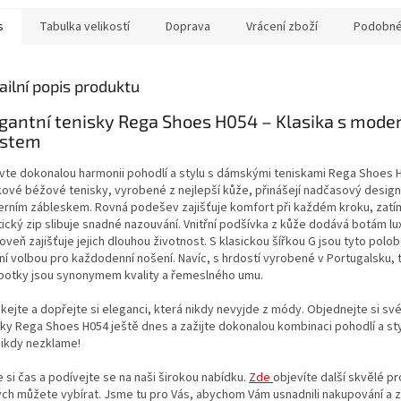
né jiné...
ani žádné jiné...
s
Tabulka velikostí
Doprava
Vrácení zboží
Podobné
ailní popis produktu
gantní tenisky Rega Shoes H054 – Klasika s mode
istem
vte dokonalou harmonii pohodlí a stylu s dámskými teniskami Rega Shoes 
kové béžové tenisky, vyrobené z nejlepší kůže, přinášejí nadčasový design
rním zábleskem. Rovná podešev zajišťuje komfort při každém kroku, zat
ický zip slibuje snadné nazouvání. Vnitřní podšívka z kůže dodává botám lu
oveň zajišťuje jejich dlouhou životnost. S klasickou šířkou G jsou tyto polo
lní volbou pro každodenní nošení. Navíc, s hrdostí vyrobené v Portugalsku, 
botky jsou synonymem kvality a řemeslného umu.
kejte a dopřejte si eleganci, která nikdy nevyjde z módy. Objednejte si s
sky Rega Shoes H054 ještě dnes a zažijte dokonalou kombinaci pohodlí a sty
nikdy nezklame!
e si čas a podívejte se na naši širokou nabídku.
Zde
objevíte další skvělé p
ch můžete vybírat. Jsme tu pro Vás, abychom Vám usnadnili nakupování a zaj