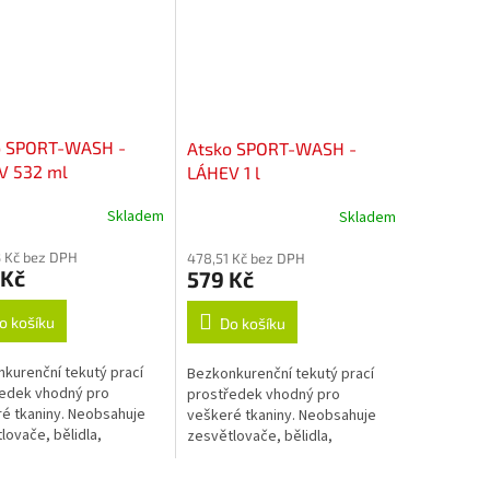
o SPORT-WASH -
Atsko SPORT-WASH -
V 532 ml
LÁHEV 1 l
Skladem
Skladem
 Kč bez DPH
478,51 Kč bez DPH
 Kč
579 Kč
o košíku
Do košíku
kurenční tekutý prací
Bezkonkurenční tekutý prací
edek vhodný pro
prostředek vhodný pro
é tkaniny. Neobsahuje
veškeré tkaniny. Neobsahuje
lovače, bělidla,
zesvětlovače, bělidla,
čovadla, změkčovadla,
okysličovadla, změkčovadla,
anty, vůně, barvy, fosfáty
lubrikanty, vůně, barvy, fosfáty