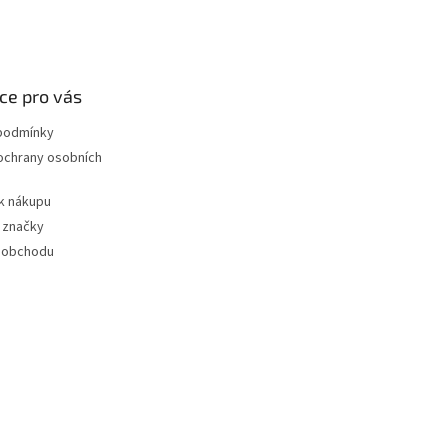
ce pro vás
podmínky
ochrany osobních
k nákupu
 značky
 obchodu