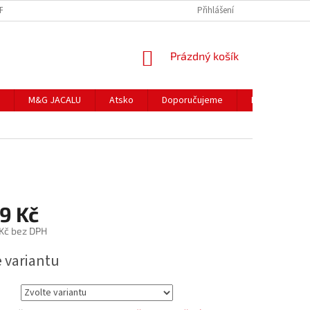
NFORMACE K NÁKUPU
PRODÁVANÉ ZNAČKY
Přihlášení
HODNOCENÍ OBCHODU
NÁKUPNÍ
Prázdný košík
KOŠÍK
M&G JACALU
Atsko
Doporučujeme
II. jakost
9 Kč
 Kč bez DPH
e variantu