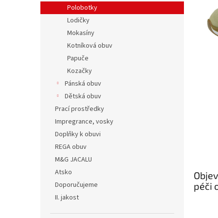
n
Polobotky
e
Lodičky
l
Mokasíny
Kotníková obuv
Papuče
Kozačky
Pánská obuv
Dětská obuv
Prací prostředky
Impregrance, vosky
Doplňky k obuvi
REGA obuv
M&G JACALU
Atsko
Objev
Doporučujeme
péči 
II. jakost