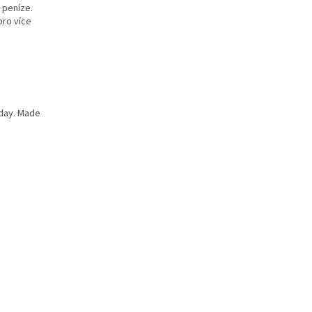
 peníze.
pro více
 day. Made