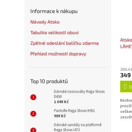
Informace k nákupu
Návody Atsko
Tabulka velikostí obuvi
Atsk
Zpětné odeslání balíčku zdarma
LÁHE
Přehled možností dopravy
288,43
349
Top 10 produktů
D
Dámské nazouváky Rega Shoes
D650
Bezkon
1 049 Kč
prostř
Pantofle Rega Shoes K951
vešker
989 Kč
zesvět
okysli
Dámské sandály na platformě
lubrik
Rega Shoes I473