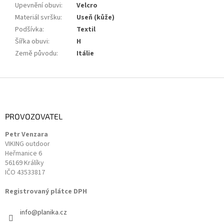
Upevnění obuvi
:
Velcro
Materiál svršku
:
Useň (kůže)
Podšívka
:
Textil
Šířka obuvi
:
H
Země původu
:
Itálie
Z
á
p
a
PROVOZOVATEL
t
Petr Venzara
í
VIKING outdoor
Heřmanice 6
56169 Králíky
IČO 43533817
Registrovaný plátce DPH
info
@
planika.cz