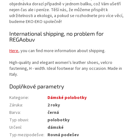
objednávka dorazí případně v jednom balíku, což Vám ušetří
nejen čas ale i peníze. Těší nás, že můžeme přispět k
udržitelnosti a ekologii, a pokud se rozhodnete pro více věcí,
budeme EKO-EKO společně!
International shipping, no problem for
REGAobuv
Here
, you can find more information about shipping.
High-quality and elegant women's leather shoes, velcro
fastening, H - width. Ideal footwear for any occasion. Made in
Italy.
Doplňkové parametry
Kategorie
:
Dámské polobotky
Záruka
:
2 roky
Barva
:
černá
Typ obuvi
:
polobotky
Určení
:
dámské
Typ mezipodešve
:
Rovná podešev