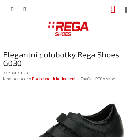
Přejít
NÁKUP
na
obsah
KOŠÍK
Elegantní polobotky Rega Shoes
G030
38-53003-1 V37
Průměrné
Neohodnoceno
Podrobnosti hodnocení
Značka:
REGA shoes
hodnocení
produktu
je
0,0
z
5
hvězdiček.