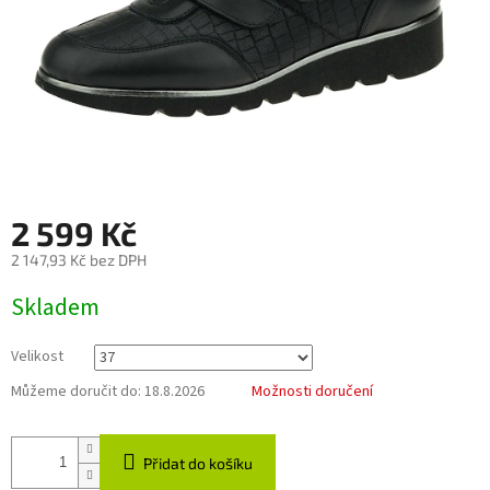
2 599 Kč
2 147,93 Kč bez DPH
Měrná
Skladem
cena:
Velikost
Můžeme doručit do:
18.8.2026
Možnosti doručení
Přidat do košíku