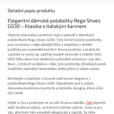
Detailní popis produktu
Elegantní dámské polobotky Rega Shoes
G030 – Klasika s italským šarmem
Objevte dokonalou symbiózu stylu a pohodlí s dámskými
polobotkami Rega Shoes G030. Tyto černé kožené polobotky
jsou vyrobeny z nejkvalitnější kůže a doplněny o textilní
podšívku pro maximální komfort. Rovná podešev a praktické
zapínání na suchý zip zajišťují snadné obouvání a stabilní chůzi.
Větší šířka obuvi H je ideální pro pohodlné nošení po celý den.
Navíc, s hrdostí vyráběno v Itálii, tyto polobotky přinášejí kousek
tradičního italského řemeslného umění přímo k Vašim nohám.
Nečekejte a dopřejte si kousek nadčasové elegance s
polobotkami Rega Shoes G030. Objednejte nyní a zažijte
dokonalou kombinaci komfortu a italského designu, která oživí
Váš šatník.
Užijte si čas a podívejte se na naši širokou nabídku.
Zde
objevíte
další skvělé produkty, ze kterých můžete vybírat. Jsme tu pro
Vás, abychom Vám usnadnili nakupování a zajistili, že Vaše