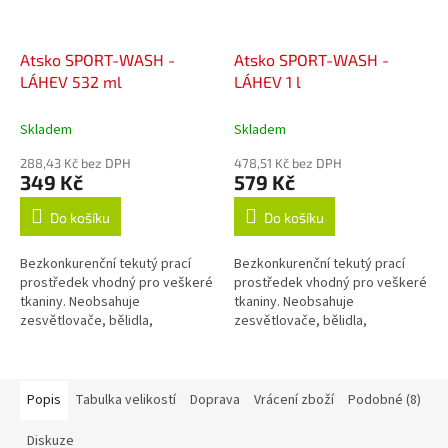
Atsko SPORT-WASH -
Atsko SPORT-WASH -
LÁHEV 532 ml
LÁHEV 1 l
Skladem
Skladem
288,43 Kč bez DPH
478,51 Kč bez DPH
349 Kč
579 Kč
Do košíku
Do košíku
Bezkonkurenční tekutý prací
Bezkonkurenční tekutý prací
prostředek vhodný pro veškeré
prostředek vhodný pro veškeré
tkaniny. Neobsahuje
tkaniny. Neobsahuje
zesvětlovače, bělidla,
zesvětlovače, bělidla,
okysličovadla, změkčovadla,
okysličovadla, změkčovadla,
lubrikanty, vůně, barvy, fosfáty
lubrikanty, vůně, barvy, fosfáty
ani žádné jiné...
ani žádné jiné...
Popis
Tabulka velikostí
Doprava
Vrácení zboží
Podobné (8)
Diskuze