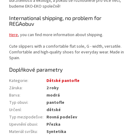
udržitelnosti a ekologii, a pokud se rozhodnete pro více věcí,
budeme EKO-EKO společně!
International shipping, no problem for
REGAobuv
Here
, you can find more information about shipping.
Cute slippers with a comfortable flat sole, G - width, versatile.
Comfortable and high-quality shoes for everyday wear. Made in
Spain.
Doplňkové parametry
Kategorie
:
Dětské pantofle
Záruka
:
2 roky
Barva
:
modrá
Typ obuvi
:
pantofle
Určení
:
dětské
Typ mezipodešve
:
Rovná podešev
Upevnění obuvi
:
Přezka
Materiál svršku
:
Syntetika