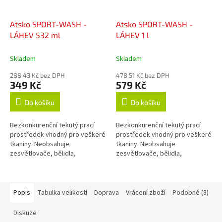
Atsko SPORT-WASH -
Atsko SPORT-WASH -
LÁHEV 532 ml
LÁHEV 1 l
Skladem
Skladem
288,43 Kč bez DPH
478,51 Kč bez DPH
349 Kč
579 Kč
Do košíku
Do košíku
Bezkonkurenční tekutý prací
Bezkonkurenční tekutý prací
prostředek vhodný pro veškeré
prostředek vhodný pro veškeré
tkaniny. Neobsahuje
tkaniny. Neobsahuje
zesvětlovače, bělidla,
zesvětlovače, bělidla,
okysličovadla, změkčovadla,
okysličovadla, změkčovadla,
lubrikanty, vůně, barvy, fosfáty
lubrikanty, vůně, barvy, fosfáty
ani žádné jiné...
ani žádné jiné...
Popis
Tabulka velikostí
Doprava
Vrácení zboží
Podobné (8)
Diskuze