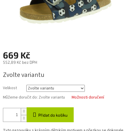
669 Kč
552,89 Kč bez DPH
Měrná
Zvolte variantu
cena:
Velikost
Můžeme doručit do:
Zvolte variantu
Možnosti doručení
Přidat do košíku
Tyto nazouváky s krásným dětským motivem a přezkou se dokonale