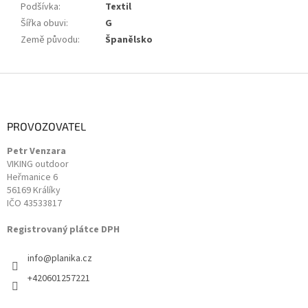
Podšívka
:
Textil
Šířka obuvi
:
G
Země původu
:
Španělsko
Z
á
p
a
PROVOZOVATEL
t
Petr Venzara
í
VIKING outdoor
Heřmanice 6
56169 Králíky
IČO 43533817
Registrovaný plátce DPH
info
@
planika.cz
+420601257221