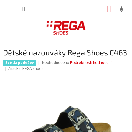
Přejít
NÁKUP
na
obsah
KOŠÍK
Dětské nazouváky Rega Shoes C463
Průměrné
Neohodnoceno
Podrobnosti hodnocení
Světlá podešev
hodnocení
Značka:
REGA shoes
produktu
je
0,0
z
5
hvězdiček.