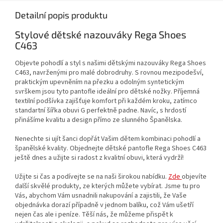
Detailní popis produktu
Stylové dětské nazouváky Rega Shoes
C463
Objevte pohodlí a styl s našimi dětskými nazouváky Rega Shoes
C463, navrženými pro malé dobrodruhy. S rovnou mezipodešví,
praktickým upevněním na přezku a odolným syntetickým
svrškem jsou tyto pantofle ideální pro dětské nožky. Příjemná
textilní podšívka zajišťuje komfort při každém kroku, zatímco
standartní šířka obuvi G perfektně padne. Navíc, s hrdostí
přinášíme kvalitu a design přímo ze slunného Španělska.
Nenechte si ujít šanci dopřát Vašim dětem kombinaci pohodlí a
španělské kvality. Objednejte dětské pantofle Rega Shoes C463
ještě dnes a užijte si radost z kvalitní obuvi, která vydrží!
Užijte si čas a podívejte se na naši širokou nabídku.
Zde
objevíte
další skvělé produkty, ze kterých můžete vybírat. Jsme tu pro
Vás, abychom Vám usnadnili nakupování a zajistili, že Vaše
objednávka dorazí případně v jednom balíku, což Vám ušetří
nejen čas ale i peníze. Těší nás, že můžeme přispět k