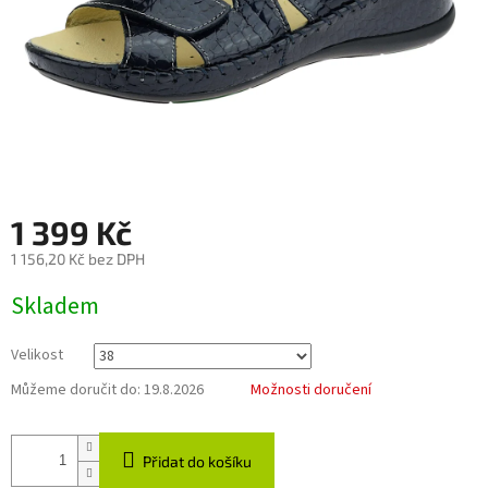
1 399 Kč
1 156,20 Kč bez DPH
Měrná
Skladem
cena:
Velikost
Můžeme doručit do:
19.8.2026
Možnosti doručení
Přidat do košíku