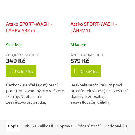
Atsko SPORT-WASH -
Atsko SPORT-WASH -
LÁHEV 532 ml
LÁHEV 1 l
Skladem
Skladem
288,43 Kč bez DPH
478,51 Kč bez DPH
349 Kč
579 Kč
Do košíku
Do košíku
Bezkonkurenční tekutý prací
Bezkonkurenční tekutý prací
prostředek vhodný pro veškeré
prostředek vhodný pro veškeré
tkaniny. Neobsahuje
tkaniny. Neobsahuje
zesvětlovače, bělidla,
zesvětlovače, bělidla,
okysličovadla, změkčovadla,
okysličovadla, změkčovadla,
lubrikanty, vůně, barvy, fosfáty
lubrikanty, vůně, barvy, fosfáty
ani žádné jiné...
ani žádné jiné...
Popis
Tabulka velikostí
Doprava
Vrácení zboží
Podobné (8)