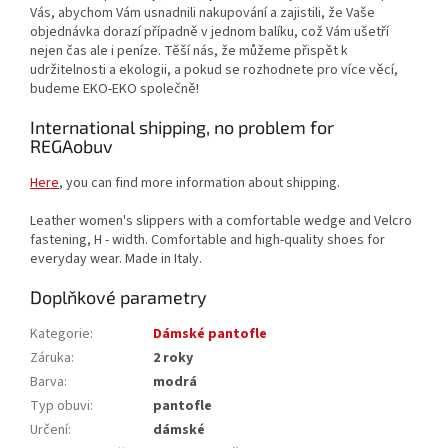
Vás, abychom Vám usnadnili nakupování a zajistili, že Vaše
objednávka dorazí případně v jednom balíku, což Vám ušetří
nejen čas ale i peníze. Těší nás, že můžeme přispět k
udržitelnosti a ekologii, a pokud se rozhodnete pro více věcí,
budeme EKO-EKO společně!
International shipping, no problem for
REGAobuv
Here
, you can find more information about shipping.
Leather women's slippers with a comfortable wedge and Velcro
fastening, H - width. Comfortable and high-quality shoes for
everyday wear. Made in Italy.
Doplňkové parametry
Kategorie
:
Dámské pantofle
Záruka
:
2 roky
Barva
:
modrá
Typ obuvi
:
pantofle
Určení
:
dámské