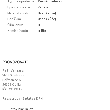
Typ mezipodešve
:
Rovná podešev
Upevnění obuvi
:
Velcro
Materiál svršku
:
Useň (kůže)
Podšívka
:
Useň (kůže)
Šířka obuvi
:
H
Země původu
:
Itálie
Z
á
p
a
PROVOZOVATEL
t
Petr Venzara
í
VIKING outdoor
Heřmanice 6
56169 Králíky
IČO 43533817
Registrovaný plátce DPH
info
@
planika.cz