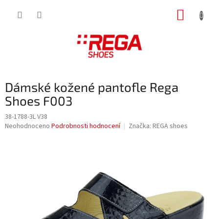
Přejít
NÁKUP
na
obsah
KOŠÍK
Dámské kožené pantofle Rega
Shoes F003
38-1788-3L V38
Průměrné
Neohodnoceno
Podrobnosti hodnocení
Značka:
REGA shoes
hodnocení
produktu
je
0,0
z
5
hvězdiček.