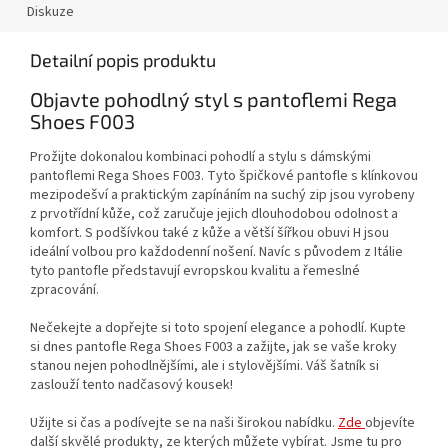
Diskuze
Detailní popis produktu
Objavte pohodlný styl s pantoflemi Rega
Shoes F003
Prožijte dokonalou kombinaci pohodlí a stylu s dámskými
pantoflemi Rega Shoes F003. Tyto špičkové pantofle s klínkovou
mezipodešví a praktickým zapínáním na suchý zip jsou vyrobeny
z prvotřídní kůže, což zaručuje jejich dlouhodobou odolnost a
komfort. S podšívkou také z kůže a větší šířkou obuvi H jsou
ideální volbou pro každodenní nošení. Navíc s původem z Itálie
tyto pantofle představují evropskou kvalitu a řemeslné
zpracování.
Nečekejte a dopřejte si toto spojení elegance a pohodlí. Kupte
si dnes pantofle Rega Shoes F003 a zažijte, jak se vaše kroky
stanou nejen pohodlnějšími, ale i stylovějšími. Váš šatník si
zaslouží tento nadčasový kousek!
Užijte si čas a podívejte se na naši širokou nabídku.
Zde
objevíte
další skvělé produkty, ze kterých můžete vybírat. Jsme tu pro