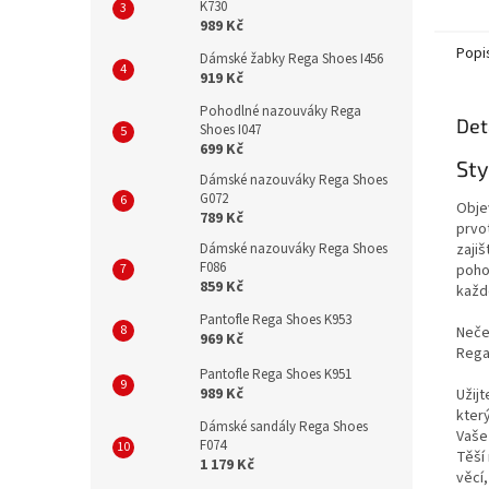
K730
lubrik
989 Kč
ani žád
Popi
Dámské žabky Rega Shoes I456
919 Kč
Pohodlné nazouváky Rega
Det
Shoes I047
699 Kč
St
Dámské nazouváky Rega Shoes
G072
Obje
789 Kč
prvot
zajiš
Dámské nazouváky Rega Shoes
F086
poho
859 Kč
každo
Pantofle Rega Shoes K953
Neče
969 Kč
Rega
Pantofle Rega Shoes K951
989 Kč
Užijt
který
Dámské sandály Rega Shoes
Vaše
F074
Těší
1 179 Kč
věcí