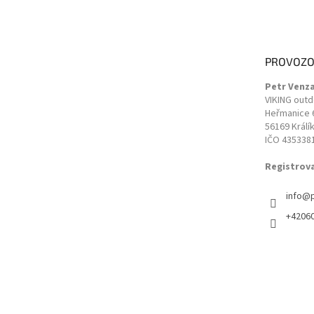
á
p
a
t
PROVOZO
í
Petr Venz
VIKING out
Heřmanice 
56169 Králí
IČO 435338
Registrov
info
@
+4206