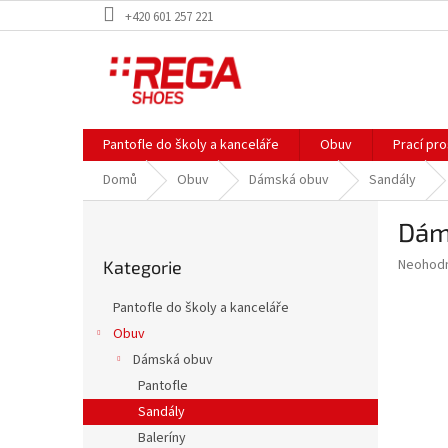
Přejít
+420 601 257 221
na
obsah
Pantofle do školy a kanceláře
Obuv
Prací pr
Domů
Obuv
Dámská obuv
Sandály
P
Dám
o
Přeskočit
s
Průměr
Neohod
Kategorie
kategorie
t
hodnoce
r
produkt
Pantofle do školy a kanceláře
a
je
Obuv
0,0
n
z
Dámská obuv
n
5
í
Pantofle
hvězdič
p
Sandály
a
Baleríny