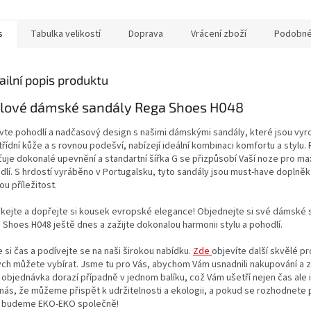
anty, vůně, barvy, fosfáty
lubrikanty, vůně, barvy, fosfáty
né jiné...
ani žádné jiné...
s
Tabulka velikostí
Doprava
Vrácení zboží
Podobné
ailní popis produktu
ylové dámské sandály Rega Shoes H048
vte pohodlí a nadčasový design s našimi dámskými sandály, které jsou vyr
řídní kůže a s rovnou podešví, nabízejí ideální kombinaci komfortu a stylu.
ťuje dokonalé upevnění a standartní šířka G se přizpůsobí Vaší noze pro ma
dlí. S hrdostí vyráběno v Portugalsku, tyto sandály jsou must-have doplněk
u příležitost.
kejte a dopřejte si kousek evropské elegance! Objednejte si své dámské 
 Shoes H048 ještě dnes a zažijte dokonalou harmonii stylu a pohodlí.
e si čas a podívejte se na naši širokou nabídku.
Zde
objevíte další skvělé p
ch můžete vybírat. Jsme tu pro Vás, abychom Vám usnadnili nakupování a zaj
 objednávka dorazí případně v jednom balíku, což Vám ušetří nejen čas ale i
 nás, že můžeme přispět k udržitelnosti a ekologii, a pokud se rozhodnete 
, budeme EKO-EKO společně!