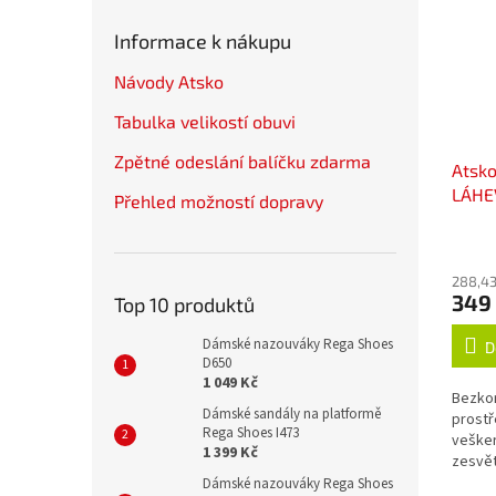
Informace k nákupu
Návody Atsko
Tabulka velikostí obuvi
Zpětné odeslání balíčku zdarma
Atsk
LÁHE
Přehled možností dopravy
288,43
349
Top 10 produktů
Dámské nazouváky Rega Shoes
D
D650
1 049 Kč
Bezkon
Dámské sandály na platformě
prostř
Rega Shoes I473
vešker
1 399 Kč
zesvět
okysli
Dámské nazouváky Rega Shoes