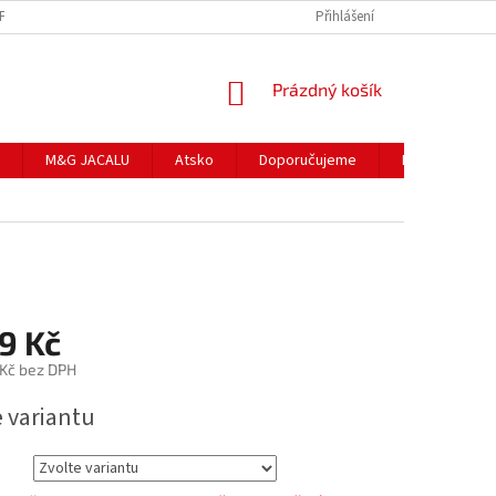
NFORMACE K NÁKUPU
PRODÁVANÉ ZNAČKY
Přihlášení
HODNOCENÍ OBCHODU
NÁKUPNÍ
Prázdný košík
KOŠÍK
M&G JACALU
Atsko
Doporučujeme
II. jakost
9 Kč
 Kč bez DPH
e variantu