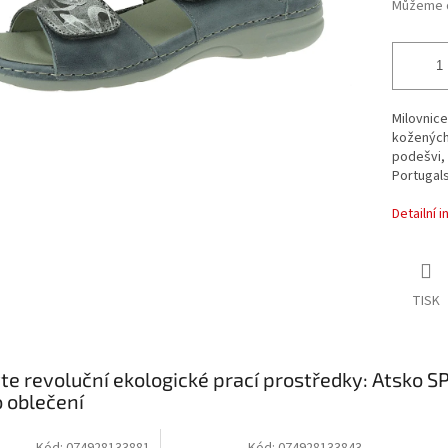
Můžeme d
Milovnice
kožených 
podešvi, 
Portugals
Detailní 
TISK
te revoluční ekologické prací prostředky: Atsko 
o oblečení
Kód:
074928133881
Kód:
074928133843