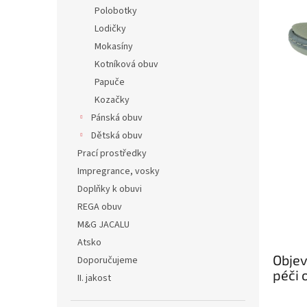
n
Polobotky
e
Lodičky
l
Mokasíny
Kotníková obuv
Papuče
Kozačky
Pánská obuv
Dětská obuv
Prací prostředky
Impregrance, vosky
Doplňky k obuvi
REGA obuv
M&G JACALU
Atsko
Objev
Doporučujeme
péči 
II. jakost