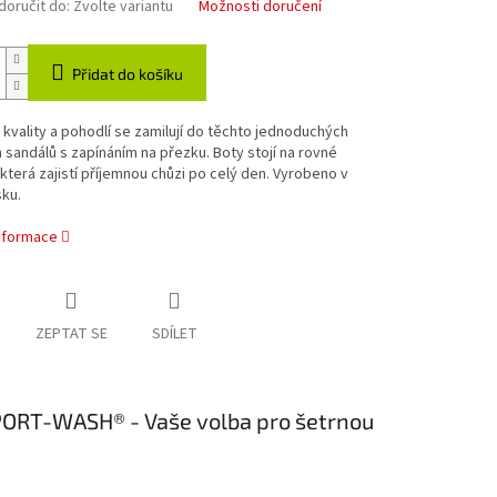
oručit do:
Zvolte variantu
Možnosti doručení
Přidat do košíku
 kvality a pohodlí se zamilují do těchto jednoduchých
sandálů s zapínáním na přezku. Boty stojí na rovné
která zajistí příjemnou chůzi po celý den. Vyrobeno v
ku.
informace
ZEPTAT SE
SDÍLET
SPORT-WASH® - Vaše volba pro šetrnou