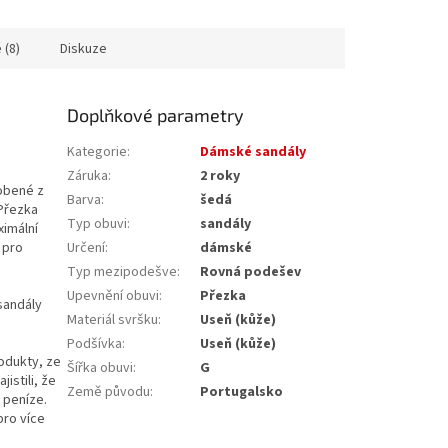
 (8)
Diskuze
Doplňkové parametry
Kategorie
:
Dámské sandály
Záruka
:
2 roky
obené z
Barva
:
šedá
 Přezka
Typ obuvi
:
sandály
ximální
 pro
Určení
:
dámské
Typ mezipodešve
:
Rovná podešev
Upevnění obuvi
:
Přezka
sandály
Materiál svršku
:
Useň (kůže)
Podšívka
:
Useň (kůže)
rodukty, ze
Šířka obuvi
:
G
istili, že
Země původu
:
Portugalsko
 peníze.
pro více