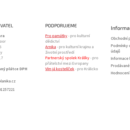
VATEL
PODPORUJEME
Informa
ara
Pro památky
- pro kulturní
Obchodní 
door
dědictví
Podmínky 
6
Arnika
- pro kulturní krajinu a
údajů
ky
životní prostředí
17
Partnerský spolek Králíky
- pro
Informace 
přátelství mezi Evropany
Prodávané
aný plátce DPH
Vím já kostelíček
- pro Králicko
Hodnocení
planika.cz
01257221