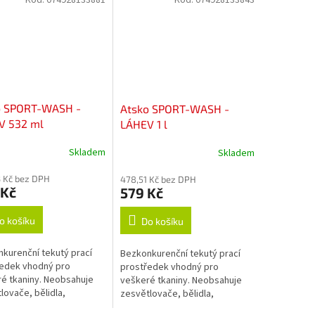
o SPORT-WASH -
Atsko SPORT-WASH -
V 532 ml
LÁHEV 1 l
Skladem
Skladem
 Kč bez DPH
478,51 Kč bez DPH
 Kč
579 Kč
o košíku
Do košíku
kurenční tekutý prací
Bezkonkurenční tekutý prací
edek vhodný pro
prostředek vhodný pro
é tkaniny. Neobsahuje
veškeré tkaniny. Neobsahuje
lovače, bělidla,
zesvětlovače, bělidla,
čovadla, změkčovadla,
okysličovadla, změkčovadla,