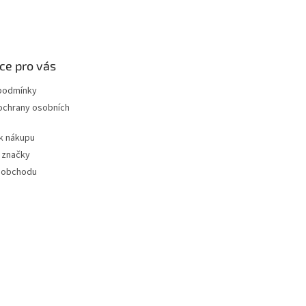
ce pro vás
podmínky
ochrany osobních
k nákupu
 značky
 obchodu