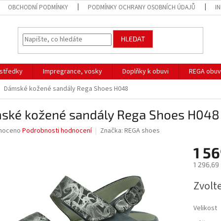
OBCHODNÍ PODMÍNKY
PODMÍNKY OCHRANY OSOBNÍCH ÚDAJŮ
I
HLEDAT
ostředky
Impregrance, vosky
Doplňky k obuvi
REGA obuv
Dámské kožené sandály Rega Shoes H048
ské kožené sandály Rega Shoes H048
né
noceno
Podrobnosti hodnocení
Značka:
REGA shoes
ní
1 56
u
1 296,69
Měrná
Zvolt
cena:
ek.
Velikost