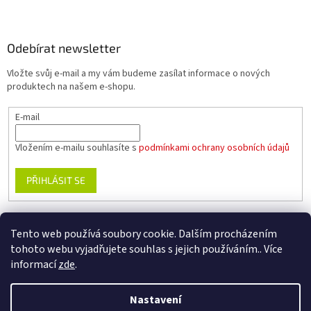
Odebírat newsletter
Vložte svůj e-mail a my vám budeme zasílat informace o nových
produktech na našem e-shopu.
E-mail
Vložením e-mailu souhlasíte s
podmínkami ochrany osobních údajů
PŘIHLÁSIT SE
Tento web používá soubory cookie. Dalším procházením
www.planika.cz
www.trekingovaobuv.cz
www.regaobuv.cz
tohoto webu vyjadřujete souhlas s jejich používáním.. Více
informací
zde
.
Nastavení
Vytvořil Shoptet