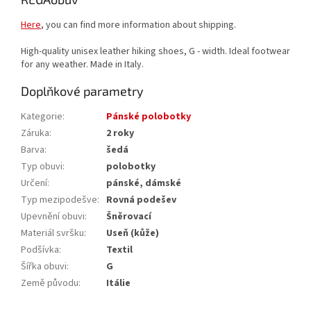
Here
, you can find more information about shipping.
High-quality unisex leather hiking shoes, G - width. Ideal footwear
for any weather. Made in Italy.
Doplňkové parametry
Kategorie
:
Pánské polobotky
Záruka
:
2 roky
Barva
:
šedá
Typ obuvi
:
polobotky
Určení
:
pánské, dámské
Typ mezipodešve
:
Rovná podešev
Upevnění obuvi
:
Šněrovací
Materiál svršku
:
Useň (kůže)
Podšívka
:
Textil
Šířka obuvi
:
G
Země původu
:
Itálie