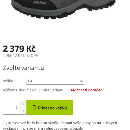
2 379 Kč
1 966,12 Kč bez DPH
Měrná
Zvolte variantu
cena:
Velikost
Můžeme doručit do:
Zvolte variantu
Možnosti doručení
Přidat do košíku
Tyto trekové boty budou skvěle chránit Vaše nohy na turistických
výšlapech i při běžném volnočasovém použití.