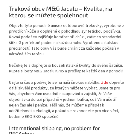
Treková obuv M&G Jacalu – Kvalita, na
kterou se můžete spolehnout
Objevte tyto pohodlné unisex outdoorové trekovky, vyrobené z
prvotřídní kůže a doplněné o pohodlnou syntetickou podšívku.
Rovná podešev zajišťuje komfort při chůzi, zatímco standardní
šířka G perfektně padne na každou nohu. Vyrobeno s italskou
precizností. Tato obuv Vás bude chránit za každého počasí i v
náročnějším terénu.
Nečekejte a dopřejte si kousek italské kvality do svého šatníku.
Kupte si boty M&G Jacalu K705 a prošlapte každý den v pohodlí!
Užijte si čas a podívejte se na naši širokou nabídku.
Zde
objevíte
další skvělé produkty, ze kterých můžete vybírat. Jsme tu pro
Vás, abychom Vám usnadnili nakupování a zajistili, že Vaše
objednávka dorazí případně v jednom balíku, což Vám ušetří
nejen čas ale i peníze. Těší nás, že můžeme přispět k
udržitelnosti a ekologii, a pokud se rozhodnete pro více věcí,
budeme EKO-EKO společně!
International shipping, no problem for
REGAobuv