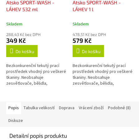
Atsko SPORT-WASH -
Atsko SPORT-WASH -
LÁHEV 532 ml
LÁHEV 1 l
Skladem
Skladem
288,43 Kč bez DPH
478,51 Kč bez DPH
349 Kč
579 Kč
Do košíku
Do košíku
Bezkonkurenční tekutý prací
Bezkonkurenční tekutý prací
prostředek vhodný pro veškeré
prostředek vhodný pro veškeré
tkaniny. Neobsahuje
tkaniny. Neobsahuje
zesvětlovače, bělidla,
zesvětlovače, bělidla,
okysličovadla, změkčovadla,
okysličovadla, změkčovadla,
lubrikanty, vůně, barvy, fosfáty
lubrikanty, vůně, barvy, fosfáty
ani žádné jiné...
ani žádné jiné...
Popis
Tabulka velikostí
Doprava
Vrácení zboží
Podobné (8)
Diskuze
Detailní popis produktu