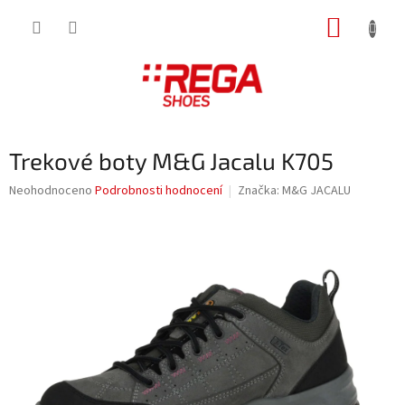
Přejít
NÁKUP
na
obsah
KOŠÍK
Trekové boty M&G Jacalu K705
Průměrné
Neohodnoceno
Podrobnosti hodnocení
Značka:
M&G JACALU
hodnocení
produktu
je
0,0
z
5
hvězdiček.