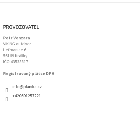
Z
á
p
a
PROVOZOVATEL
t
Petr Venzara
í
VIKING outdoor
Heřmanice 6
56169 Králíky
IČO 43533817
Registrovaný plátce DPH
info
@
planika.cz
+420601257221