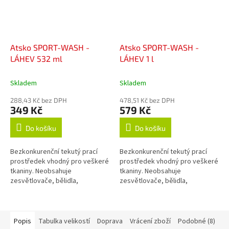
Atsko SPORT-WASH -
Atsko SPORT-WASH -
LÁHEV 532 ml
LÁHEV 1 l
Skladem
Skladem
288,43 Kč bez DPH
478,51 Kč bez DPH
349 Kč
579 Kč
Do košíku
Do košíku
Bezkonkurenční tekutý prací
Bezkonkurenční tekutý prací
prostředek vhodný pro veškeré
prostředek vhodný pro veškeré
tkaniny. Neobsahuje
tkaniny. Neobsahuje
zesvětlovače, bělidla,
zesvětlovače, bělidla,
okysličovadla, změkčovadla,
okysličovadla, změkčovadla,
lubrikanty, vůně, barvy, fosfáty
lubrikanty, vůně, barvy, fosfáty
ani žádné jiné...
ani žádné jiné...
Popis
Tabulka velikostí
Doprava
Vrácení zboží
Podobné (8)