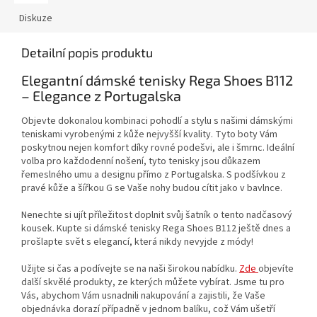
Diskuze
Detailní popis produktu
Elegantní dámské tenisky Rega Shoes B112
– Elegance z Portugalska
Objevte dokonalou kombinaci pohodlí a stylu s našimi dámskými
teniskami vyrobenými z kůže nejvyšší kvality. Tyto boty Vám
poskytnou nejen komfort díky rovné podešvi, ale i šmrnc. Ideální
volba pro každodenní nošení, tyto tenisky jsou důkazem
řemeslného umu a designu přímo z Portugalska. S podšívkou z
pravé kůže a šířkou G se Vaše nohy budou cítit jako v bavlnce.
Nenechte si ujít příležitost doplnit svůj šatník o tento nadčasový
kousek. Kupte si dámské tenisky Rega Shoes B112 ještě dnes a
prošlapte svět s elegancí, která nikdy nevyjde z módy!
Užijte si čas a podívejte se na naši širokou nabídku.
Zde
objevíte
další skvělé produkty, ze kterých můžete vybírat. Jsme tu pro
Vás, abychom Vám usnadnili nakupování a zajistili, že Vaše
objednávka dorazí případně v jednom balíku, což Vám ušetří