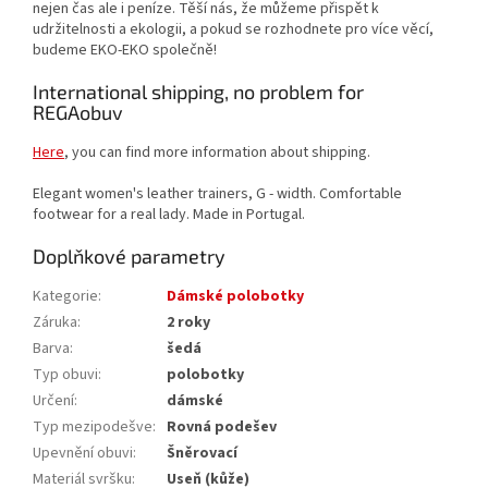
nejen čas ale i peníze. Těší nás, že můžeme přispět k
udržitelnosti a ekologii, a pokud se rozhodnete pro více věcí,
budeme EKO-EKO společně!
International shipping, no problem for
REGAobuv
Here
, you can find more information about shipping.
Elegant women's leather trainers, G - width. Comfortable
footwear for a real lady. Made in Portugal.
Doplňkové parametry
Kategorie
:
Dámské polobotky
Záruka
:
2 roky
Barva
:
šedá
Typ obuvi
:
polobotky
Určení
:
dámské
Typ mezipodešve
:
Rovná podešev
Upevnění obuvi
:
Šněrovací
Materiál svršku
:
Useň (kůže)