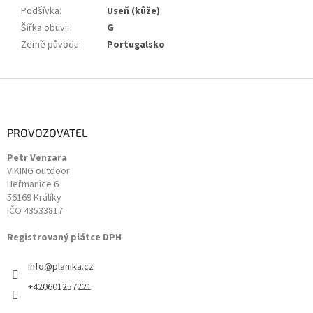
Podšívka
:
Useň (kůže)
Šířka obuvi
:
G
Země původu
:
Portugalsko
Z
á
p
a
PROVOZOVATEL
t
Petr Venzara
í
VIKING outdoor
Heřmanice 6
56169 Králíky
IČO 43533817
Registrovaný plátce DPH
info
@
planika.cz
+420601257221