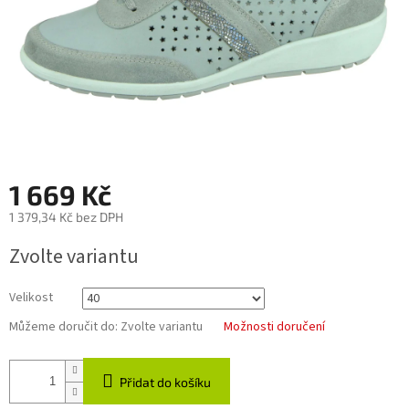
1 669 Kč
1 379,34 Kč bez DPH
Měrná
Zvolte variantu
cena:
Velikost
Můžeme doručit do:
Zvolte variantu
Možnosti doručení
Přidat do košíku