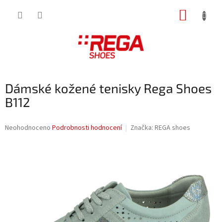
Přejít
NÁKUP
na
obsah
KOŠÍK
Dámské kožené tenisky Rega Shoes
B112
Průměrné
Neohodnoceno
Podrobnosti hodnocení
Značka:
REGA shoes
hodnocení
produktu
je
0,0
z
5
hvězdiček.