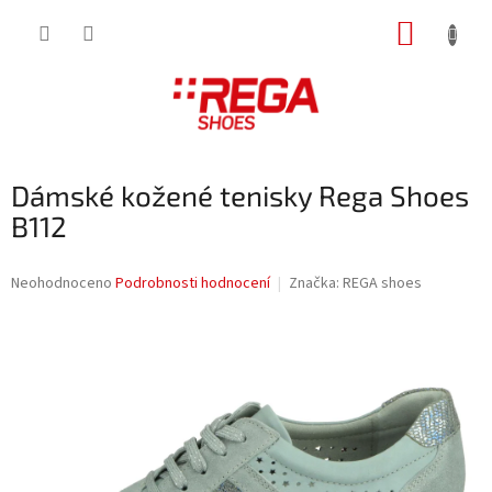
Přejít
NÁKUP
na
obsah
KOŠÍK
Dámské kožené tenisky Rega Shoes
B112
Průměrné
Neohodnoceno
Podrobnosti hodnocení
Značka:
REGA shoes
hodnocení
produktu
je
0,0
z
5
hvězdiček.