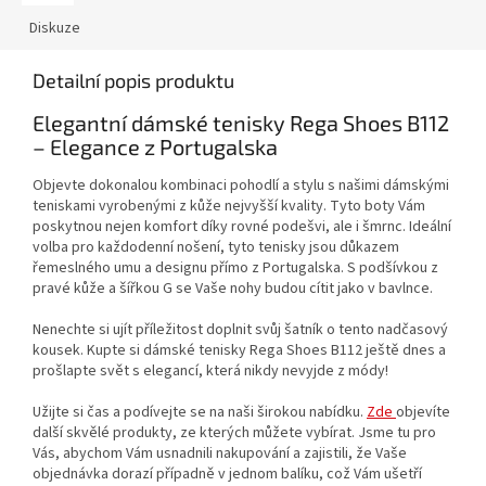
Diskuze
Detailní popis produktu
Elegantní dámské tenisky Rega Shoes B112
– Elegance z Portugalska
Objevte dokonalou kombinaci pohodlí a stylu s našimi dámskými
teniskami vyrobenými z kůže nejvyšší kvality. Tyto boty Vám
poskytnou nejen komfort díky rovné podešvi, ale i šmrnc. Ideální
volba pro každodenní nošení, tyto tenisky jsou důkazem
řemeslného umu a designu přímo z Portugalska. S podšívkou z
pravé kůže a šířkou G se Vaše nohy budou cítit jako v bavlnce.
Nenechte si ujít příležitost doplnit svůj šatník o tento nadčasový
kousek. Kupte si dámské tenisky Rega Shoes B112 ještě dnes a
prošlapte svět s elegancí, která nikdy nevyjde z módy!
Užijte si čas a podívejte se na naši širokou nabídku.
Zde
objevíte
další skvělé produkty, ze kterých můžete vybírat. Jsme tu pro
Vás, abychom Vám usnadnili nakupování a zajistili, že Vaše
objednávka dorazí případně v jednom balíku, což Vám ušetří