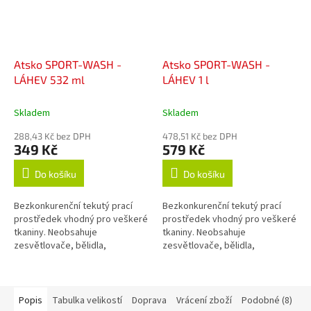
Atsko SPORT-WASH -
Atsko SPORT-WASH -
LÁHEV 532 ml
LÁHEV 1 l
Skladem
Skladem
288,43 Kč bez DPH
478,51 Kč bez DPH
349 Kč
579 Kč
Do košíku
Do košíku
Bezkonkurenční tekutý prací
Bezkonkurenční tekutý prací
prostředek vhodný pro veškeré
prostředek vhodný pro veškeré
tkaniny. Neobsahuje
tkaniny. Neobsahuje
zesvětlovače, bělidla,
zesvětlovače, bělidla,
okysličovadla, změkčovadla,
okysličovadla, změkčovadla,
lubrikanty, vůně, barvy, fosfáty
lubrikanty, vůně, barvy, fosfáty
ani žádné jiné...
ani žádné jiné...
Popis
Tabulka velikostí
Doprava
Vrácení zboží
Podobné (8)