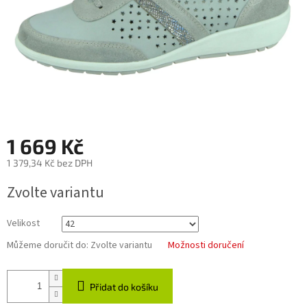
1 669 Kč
1 379,34 Kč bez DPH
Měrná
Zvolte variantu
cena:
Velikost
Můžeme doručit do:
Zvolte variantu
Možnosti doručení
Přidat do košíku