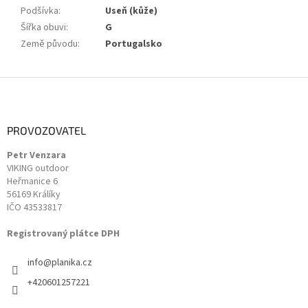
Podšívka
:
Useň (kůže)
Šířka obuvi
:
G
Země původu
:
Portugalsko
Z
á
p
a
PROVOZOVATEL
t
Petr Venzara
í
VIKING outdoor
Heřmanice 6
56169 Králíky
IČO 43533817
Registrovaný plátce DPH
info
@
planika.cz
+420601257221