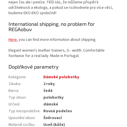
nejen čas ale i peníze. Těší nás, že můžeme přispět k
udržitelnosti a ekologii, a pokud se rozhodnete pro více věcí,
budeme EKO-EKO společně!
International shipping, no problem for
REGAobuv
Here
, you can find more information about shipping.
Elegant women's leather trainers, G - width. Comfortable
footwear for a real lady. Made in Portugal.
Doplňkové parametry
Kategorie
:
Dámské polobotky
Záruka
:
2 roky
Barva
:
šedá
Typ obuvi
:
polobotky
Určení
:
dámské
Typ mezipodešve
:
Rovná podešev
Upevnění obuvi
:
Šněrovací
Materiál svršku
:
Useň (kůže)