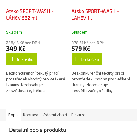
Atsko SPORT-WASH -
Atsko SPORT-WASH -
LÁHEV 532 ml
LÁHEV 1 l
Skladem
Skladem
288,43 Kč bez DPH
478,51 Kč bez DPH
349 Kč
579 Kč
Do košíku
Do košíku
Bezkonkurenční tekutý prací
Bezkonkurenční tekutý prací
prostředek vhodný pro veškeré
prostředek vhodný pro veškeré
tkaniny. Neobsahuje
tkaniny. Neobsahuje
zesvětlovače, bělidla,
zesvětlovače, bělidla,
okysličovadla, změkčovadla,
okysličovadla, změkčovadla,
lubrikanty, vůně, barvy, fosfáty
lubrikanty, vůně, barvy, fosfáty
ani žádné jiné...
ani žádné jiné...
Popis
Doprava
Vrácení zboží
Diskuze
Detailní popis produktu