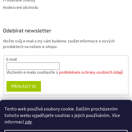
Prodávané značky
Hodnocení obchodu
Odebírat newsletter
Vložte svůj e-mail a my vám budeme zasílat informace o nových
produktech na našem e-shopu.
E-mail
Vložením e-mailu souhlasíte s
podmínkami ochrany osobních údajů
PŘIHLÁSIT SE
Tento web používá soubory cookie. Dalším procházením
www.planika.cz
www.trekingovaobuv.cz
www.regaobuv.cz
tohoto webu vyjadřujete souhlas s jejich používáním.. Více
informací
zde
.