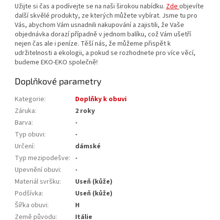
Užijte si čas a podívejte se na naši širokou nabídku.
Zde
objevíte
další skvělé produkty, ze kterých můžete vybírat. Jsme tu pro
Vás, abychom Vám usnadnili nakupování a zajistili, že Vaše
objednávka dorazí případně v jednom balíku, což Vám ušetří
nejen čas ale i peníze. Těší nás, že můžeme přispět k
udržitelnosti a ekologii, a pokud se rozhodnete pro více věcí,
budeme EKO-EKO společně!
Doplňkové parametry
Kategorie
:
Doplňky k obuvi
Záruka
:
2 roky
Barva
:
-
Typ obuvi
:
-
Určení
:
dámské
Typ mezipodešve
:
-
Upevnění obuvi
:
-
Materiál svršku
:
Useň (kůže)
Podšívka
:
Useň (kůže)
Šířka obuvi
:
H
Země původu
:
Itálie