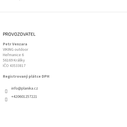
Z
á
p
a
PROVOZOVATEL
t
Petr Venzara
í
VIKING outdoor
Heřmanice 6
56169 Králíky
IČO 43533817
Registrovaný plátce DPH
info
@
planika.cz
+420601257221