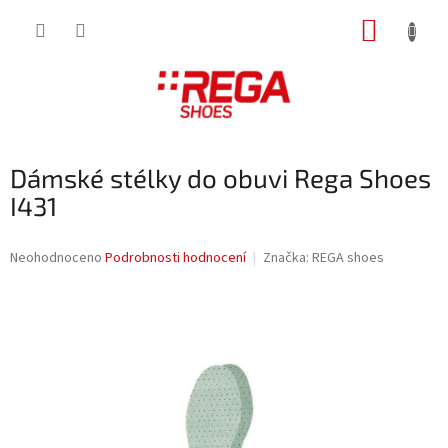
Přejít
NÁKUP
na
obsah
KOŠÍK
Dámské stélky do obuvi Rega Shoes
I431
Průměrné
Neohodnoceno
Podrobnosti hodnocení
Značka:
REGA shoes
hodnocení
produktu
je
0,0
z
5
hvězdiček.