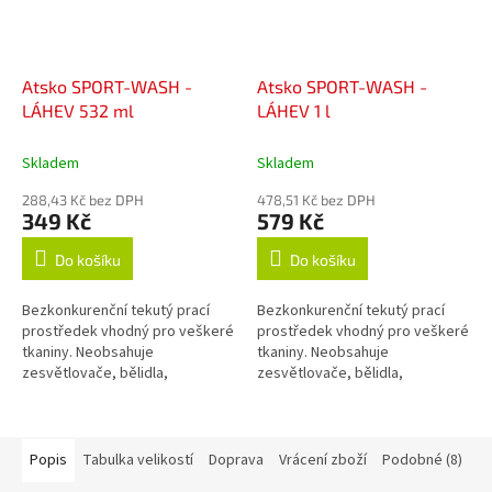
Atsko SPORT-WASH -
Atsko SPORT-WASH -
LÁHEV 532 ml
LÁHEV 1 l
Skladem
Skladem
288,43 Kč bez DPH
478,51 Kč bez DPH
349 Kč
579 Kč
Do košíku
Do košíku
Bezkonkurenční tekutý prací
Bezkonkurenční tekutý prací
prostředek vhodný pro veškeré
prostředek vhodný pro veškeré
tkaniny. Neobsahuje
tkaniny. Neobsahuje
zesvětlovače, bělidla,
zesvětlovače, bělidla,
okysličovadla, změkčovadla,
okysličovadla, změkčovadla,
lubrikanty, vůně, barvy, fosfáty
lubrikanty, vůně, barvy, fosfáty
ani žádné jiné...
ani žádné jiné...
Popis
Tabulka velikostí
Doprava
Vrácení zboží
Podobné (8)