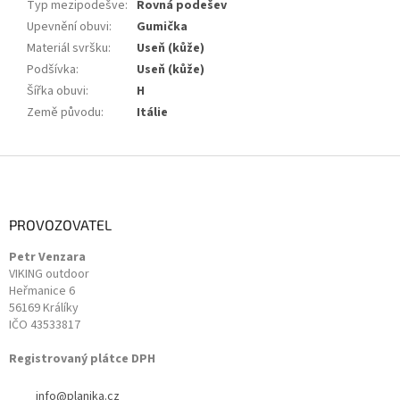
Typ mezipodešve
:
Rovná podešev
Upevnění obuvi
:
Gumička
Materiál svršku
:
Useň (kůže)
Podšívka
:
Useň (kůže)
Šířka obuvi
:
H
Země původu
:
Itálie
Z
á
p
a
PROVOZOVATEL
t
Petr Venzara
í
VIKING outdoor
Heřmanice 6
56169 Králíky
IČO 43533817
Registrovaný plátce DPH
info
@
planika.cz