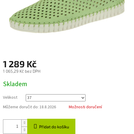
1 289 Kč
1 065,29 Kč bez DPH
Měrná
Skladem
cena:
Velikost
Můžeme doručit do:
18.8.2026
Možnosti doručení
Přidat do košíku