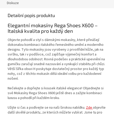
Diskuze
Detailní popis produktu
Elegantní mokasíny Rega Shoes X600 –
Italská kvalita pro každý den
Objevte pohodlí a styl s dámskými mokasíny, které přinášejí
dokonalou kombinaci italského řemeslného umění a moderního
designu. Tyto mokasíny jsou vyrobeny z prvotřídní kůže, jak na
svršku, tak i v podšívce, což zajišťuje výjimečný komfort a
dlouhodobou odolnost. Rovná podešev a praktické upevnění na
gumičku zaručují snadné nazouvání a vynikající stabilitu při chůzi.
Větší šířka obuvi H poskytuje dostatečný prostor pro každý typ
nohy, což z těchto mokasín dělá ideální volbu pro každodenní
nošení.
Nečekejte a dopřejte si kousek italské elegance! Objednejte si
své Mokasíny Rega Shoes X600 ještě dnes a zažijte kombinaci
luxusu a pohodlí při každém kroku.
Užijte si čas a podívejte se na naši širokou nabídku.
Zde
objevíte
další skvělé produkty, ze kterých můžete vybírat. Jsme tu pro