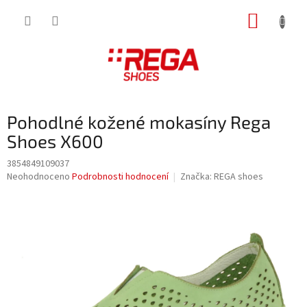
Přejít
NÁKUP
na
obsah
KOŠÍK
Pohodlné kožené mokasíny Rega
Shoes X600
3854849109037
Průměrné
Neohodnoceno
Podrobnosti hodnocení
Značka:
REGA shoes
hodnocení
produktu
je
0,0
z
5
hvězdiček.