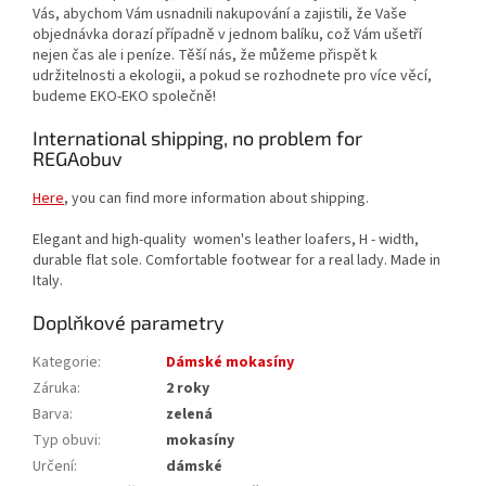
Vás, abychom Vám usnadnili nakupování a zajistili, že Vaše
objednávka dorazí případně v jednom balíku, což Vám ušetří
nejen čas ale i peníze. Těší nás, že můžeme přispět k
udržitelnosti a ekologii, a pokud se rozhodnete pro více věcí,
budeme EKO-EKO společně!
International shipping, no problem for
REGAobuv
Here
, you can find more information about shipping.
Elegant and high-quality women's leather loafers, H - width,
durable flat sole. Comfortable footwear for a real lady. Made in
Italy.
Doplňkové parametry
Kategorie
:
Dámské mokasíny
Záruka
:
2 roky
Barva
:
zelená
Typ obuvi
:
mokasíny
Určení
:
dámské