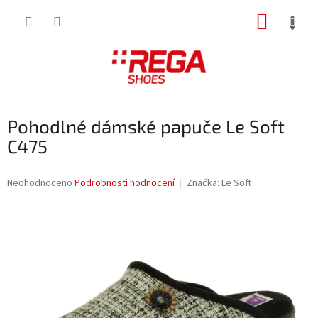
Přejít
NÁKUP
na
obsah
KOŠÍK
Pohodlné dámské papuče Le Soft
C475
Průměrné
Neohodnoceno
Podrobnosti hodnocení
Značka:
Le Soft
hodnocení
produktu
je
0,0
z
5
hvězdiček.