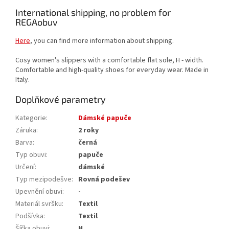
International shipping, no problem for
REGAobuv
Here
, you can find more information about shipping.
Cosy women's slippers with a comfortable flat sole, H - width.
Comfortable and high-quality shoes for everyday wear. Made in
Italy.
Doplňkové parametry
Kategorie
:
Dámské papuče
Záruka
:
2 roky
Barva
:
černá
Typ obuvi
:
papuče
Určení
:
dámské
Typ mezipodešve
:
Rovná podešev
Upevnění obuvi
:
-
Materiál svršku
:
Textil
Podšívka
:
Textil
Šířka obuvi
:
H