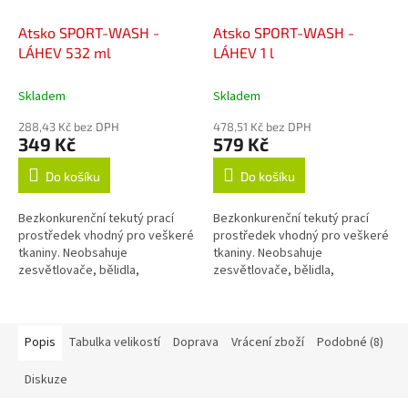
Atsko SPORT-WASH -
Atsko SPORT-WASH -
LÁHEV 532 ml
LÁHEV 1 l
Skladem
Skladem
288,43 Kč bez DPH
478,51 Kč bez DPH
349 Kč
579 Kč
Do košíku
Do košíku
Bezkonkurenční tekutý prací
Bezkonkurenční tekutý prací
prostředek vhodný pro veškeré
prostředek vhodný pro veškeré
tkaniny. Neobsahuje
tkaniny. Neobsahuje
zesvětlovače, bělidla,
zesvětlovače, bělidla,
okysličovadla, změkčovadla,
okysličovadla, změkčovadla,
lubrikanty, vůně, barvy, fosfáty
lubrikanty, vůně, barvy, fosfáty
ani žádné jiné...
ani žádné jiné...
Popis
Tabulka velikostí
Doprava
Vrácení zboží
Podobné (8)
Diskuze