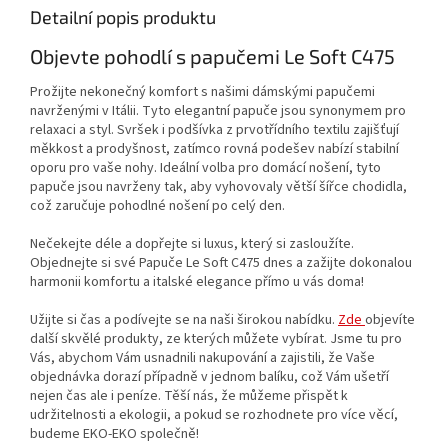
Detailní popis produktu
Objevte pohodlí s papučemi Le Soft C475
Prožijte nekonečný komfort s našimi dámskými papučemi
navrženými v Itálii. Tyto elegantní papuče jsou synonymem pro
relaxaci a styl. Svršek i podšívka z prvotřídního textilu zajišťují
měkkost a prodyšnost, zatímco rovná podešev nabízí stabilní
oporu pro vaše nohy. Ideální volba pro domácí nošení, tyto
papuče jsou navrženy tak, aby vyhovovaly větší šířce chodidla,
což zaručuje pohodlné nošení po celý den.
Nečekejte déle a dopřejte si luxus, který si zasloužíte.
Objednejte si své Papuče Le Soft C475 dnes a zažijte dokonalou
harmonii komfortu a italské elegance přímo u vás doma!
Užijte si čas a podívejte se na naši širokou nabídku.
Zde
objevíte
další skvělé produkty, ze kterých můžete vybírat. Jsme tu pro
Vás, abychom Vám usnadnili nakupování a zajistili, že Vaše
objednávka dorazí případně v jednom balíku, což Vám ušetří
nejen čas ale i peníze. Těší nás, že můžeme přispět k
udržitelnosti a ekologii, a pokud se rozhodnete pro více věcí,
budeme EKO-EKO společně!