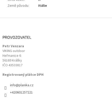
Země původu
:
Itálie
Z
á
p
a
PROVOZOVATEL
t
Petr Venzara
í
VIKING outdoor
Heřmanice 6
56169 Králíky
IČO 43533817
Registrovaný plátce DPH
info
@
planika.cz
+420601257221