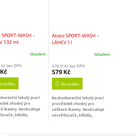
o SPORT-WASH -
Atsko SPORT-WASH -
V 532 ml
LÁHEV 1 l
Skladem
Skladem
 Kč bez DPH
478,51 Kč bez DPH
 Kč
579 Kč
o košíku
Do košíku
kurenční tekutý prací
Bezkonkurenční tekutý prací
edek vhodný pro
prostředek vhodný pro
é tkaniny. Neobsahuje
veškeré tkaniny. Neobsahuje
lovače, bělidla,
zesvětlovače, bělidla,
čovadla, změkčovadla,
okysličovadla, změkčovadla,
anty, vůně, barvy, fosfáty
lubrikanty, vůně, barvy, fosfáty
né jiné...
ani žádné jiné...