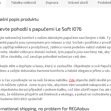
s
Tabulka velikostí
Doprava
Vrácení zboží
Podobné
ailní popis produktu
evte pohodlí s papučemi Le Soft I076
ijte nekonečný komfort s našimi dámskými papučemi navrženými v Itálii. Ty
antní papuče jsou synonymem pro relaxaci a styl. Svršek i podšívka z prvot
lu zajišťují měkkost a prodyšnost, zatímco rovná podešev nabízí stabilní o
 nohy. Ideální volba pro domácí nošení, tyto papuče jsou navrženy tak, aby
í šířce chodidla, což zaručuje pohodlné nošení po celý den.
ejte déle a dopřejte si luxus, který si zasloužíte. Objednejte si své Papuče
 dnes a zažijte dokonalou harmonii komfortu a italské elegance přímo u vás
e si čas a podívejte se na naši širokou nabídku.
Zde
objevíte další skvělé p
ch můžete vybírat. Jsme tu pro Vás, abychom Vám usnadnili nakupování a zaj
 objednávka dorazí případně v jednom balíku, což Vám ušetří nejen čas ale i
 nás, že můžeme přispět k udržitelnosti a ekologii, a pokud se rozhodnete 
, budeme EKO-EKO společně!
ernational shipping, no problem for REGAobuv