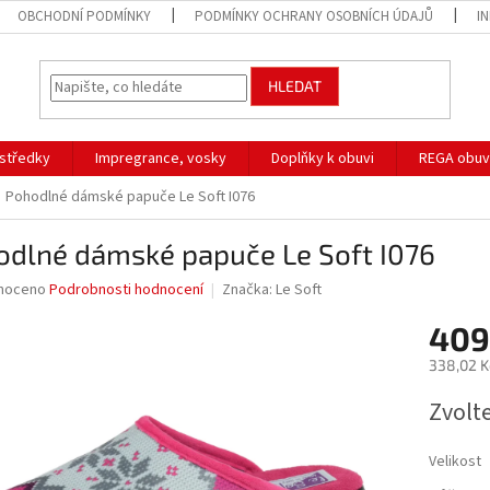
OBCHODNÍ PODMÍNKY
PODMÍNKY OCHRANY OSOBNÍCH ÚDAJŮ
I
HLEDAT
ostředky
Impregrance, vosky
Doplňky k obuvi
REGA obuv
Pohodlné dámské papuče Le Soft I076
odlné dámské papuče Le Soft I076
né
noceno
Podrobnosti hodnocení
Značka:
Le Soft
ní
409
u
338,02 K
Měrná
Zvolt
cena:
ek.
Velikost