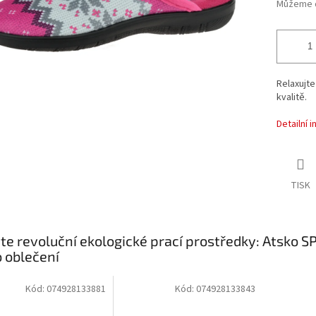
Můžeme d
Relaxujte
kvalitě.
Detailní 
TISK
te revoluční ekologické prací prostředky: Atsko 
o oblečení
Kód:
074928133881
Kód:
074928133843