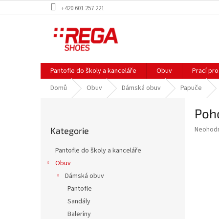
Přejít
+420 601 257 221
na
obsah
Pantofle do školy a kanceláře
Obuv
Prací pr
Domů
Obuv
Dámská obuv
Papuče
P
Poh
o
Přeskočit
s
Průměr
Neohod
Kategorie
kategorie
t
hodnoce
r
produkt
Pantofle do školy a kanceláře
a
je
Obuv
0,0
n
z
Dámská obuv
n
5
í
Pantofle
hvězdič
p
Sandály
a
Baleríny