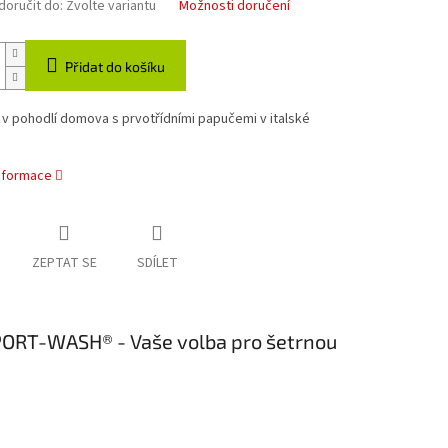
oručit do:
Zvolte variantu
Možnosti doručení
Přidat do košíku
 v pohodlí domova s prvotřídními papučemi v italské
informace
ZEPTAT SE
SDÍLET
SPORT-WASH® - Vaše volba pro šetrnou