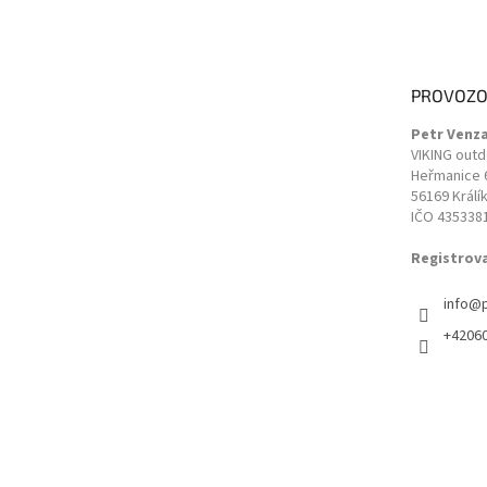
á
p
a
t
PROVOZO
í
Petr Venz
VIKING out
Heřmanice 
56169 Králí
IČO 435338
Registrov
info
@
+4206