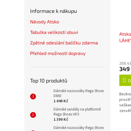
Informace k nákupu
Návody Atsko
Tabulka velikostí obuvi
Atsk
LÁHE
Zpětné odeslání balíčku zdarma
Přehled možností dopravy
288,43
349
Top 10 produktů
D
Dámské nazouváky Rega Shoes
Bezkon
D650
prostř
1 049 Kč
vešker
Dámské sandály na platformě
zesvět
Rega Shoes I473
okysli
1 399 Kč
lubrik
ani žád
Dámské nazouváky Rega Shoes