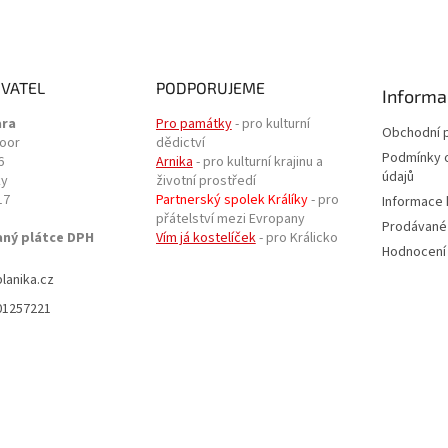
VATEL
PODPORUJEME
Informa
ara
Pro památky
- pro kulturní
Obchodní 
door
dědictví
Podmínky 
6
Arnika
- pro kulturní krajinu a
údajů
ky
životní prostředí
17
Partnerský spolek Králíky
- pro
Informace 
přátelství mezi Evropany
Prodávané
aný plátce DPH
Vím já kostelíček
- pro Králicko
Hodnocení
planika.cz
01257221