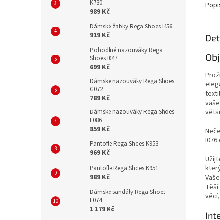
K730
Popi
989 Kč
Dámské žabky Rega Shoes I456
919 Kč
Det
Pohodlné nazouváky Rega
Obj
Shoes I047
699 Kč
Prož
Dámské nazouváky Rega Shoes
eleg
G072
texti
789 Kč
vaše
větš
Dámské nazouváky Rega Shoes
F086
859 Kč
Neček
I076
Pantofle Rega Shoes K953
969 Kč
Užijt
který
Pantofle Rega Shoes K951
989 Kč
Vaše
Těší
Dámské sandály Rega Shoes
věcí
F074
1 179 Kč
Int