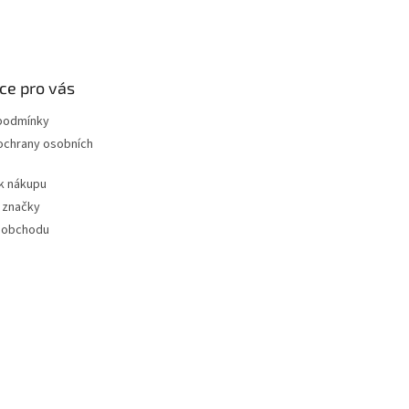
ce pro vás
podmínky
ochrany osobních
k nákupu
 značky
 obchodu