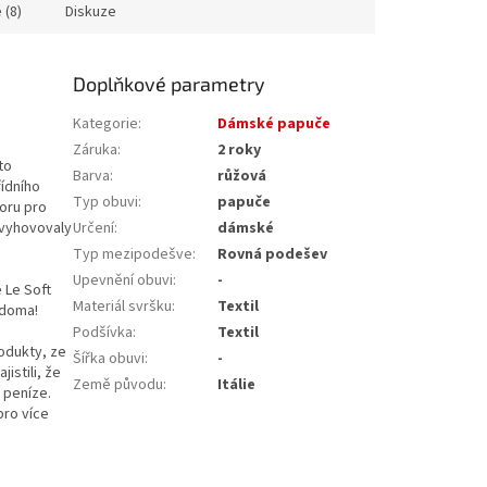
 (8)
Diskuze
Doplňkové parametry
Kategorie
:
Dámské papuče
Záruka
:
2 roky
to
Barva
:
růžová
řídního
Typ obuvi
:
papuče
poru pro
 vyhovovaly
Určení
:
dámské
Typ mezipodešve
:
Rovná podešev
Upevnění obuvi
:
-
 Le Soft
Materiál svršku
:
Textil
 doma!
Podšívka
:
Textil
rodukty, ze
Šířka obuvi
:
-
istili, že
Země původu
:
Itálie
 peníze.
pro více