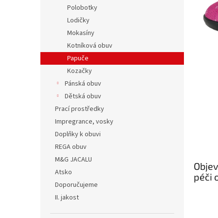
n
Polobotky
e
Lodičky
l
Mokasíny
Kotníková obuv
Papuče
Kozačky
Pánská obuv
Dětská obuv
Prací prostředky
Impregrance, vosky
Doplňky k obuvi
REGA obuv
M&G JACALU
Objev
Atsko
péči 
Doporučujeme
II. jakost