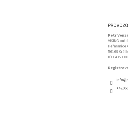
á
p
a
t
PROVOZO
í
Petr Venz
VIKING out
Heřmanice 
56169 Králí
IČO 435338
Registrov
info
@
+4206