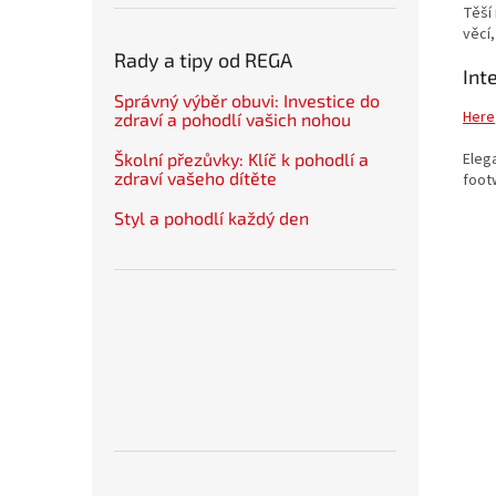
Těší
věcí
Rady a tipy od REGA
Int
Správný výběr obuvi: Investice do
Here
zdraví a pohodlí vašich nohou
Eleg
Školní přezůvky: Klíč k pohodlí a
zdraví vašeho dítěte
footw
Styl a pohodlí každý den