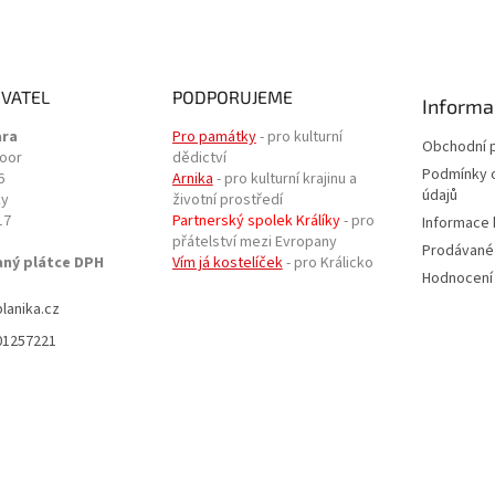
VATEL
PODPORUJEME
Informa
ara
Pro památky
- pro kulturní
Obchodní 
door
dědictví
Podmínky 
6
Arnika
- pro kulturní krajinu a
údajů
ky
životní prostředí
17
Partnerský spolek Králíky
- pro
Informace 
přátelství mezi Evropany
Prodávané
aný plátce DPH
Vím já kostelíček
- pro Králicko
Hodnocení
planika.cz
01257221