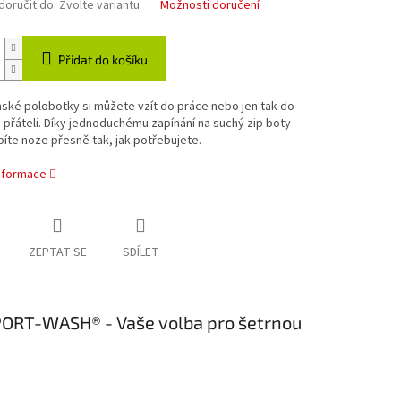
oručit do:
Zvolte variantu
Možnosti doručení
Přidat do košíku
ské polobotky si můžete vzít do práce nebo jen tak do
 přáteli. Díky jednoduchému zapínání na suchý zip boty
íte noze přesně tak, jak potřebujete.
informace
ZEPTAT SE
SDÍLET
SPORT-WASH® - Vaše volba pro šetrnou