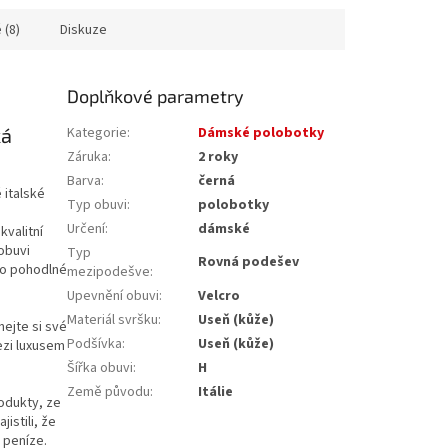
 (8)
Diskuze
Doplňkové parametry
ká
Kategorie
:
Dámské polobotky
Záruka
:
2 roky
Barva
:
černá
 italské
Typ obuvi
:
polobotky
Určení
:
dámské
kvalitní
obuvi
Typ
Rovná podešev
pro pohodlné
mezipodešve
:
Upevnění obuvi
:
Velcro
Materiál svršku
:
Useň (kůže)
nejte si své
Podšívka
:
Useň (kůže)
ezi luxusem
Šířka obuvi
:
H
Země původu
:
Itálie
rodukty, ze
istili, že
 peníze.