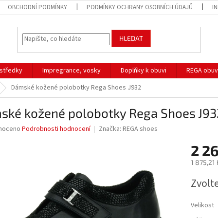
OBCHODNÍ PODMÍNKY
PODMÍNKY OCHRANY OSOBNÍCH ÚDAJŮ
I
HLEDAT
ostředky
Impregrance, vosky
Doplňky k obuvi
REGA obuv
Dámské kožené polobotky Rega Shoes J932
ské kožené polobotky Rega Shoes J93
né
noceno
Podrobnosti hodnocení
Značka:
REGA shoes
ní
2 2
u
1 875,21
Měrná
Zvolt
cena:
ek.
Velikost