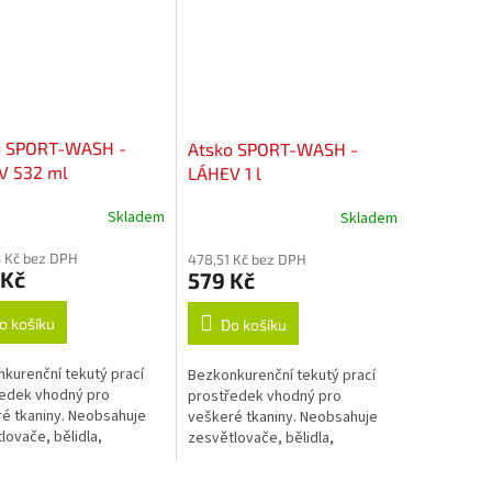
o SPORT-WASH -
Atsko SPORT-WASH -
V 532 ml
LÁHEV 1 l
Skladem
Skladem
 Kč bez DPH
478,51 Kč bez DPH
 Kč
579 Kč
o košíku
Do košíku
kurenční tekutý prací
Bezkonkurenční tekutý prací
edek vhodný pro
prostředek vhodný pro
é tkaniny. Neobsahuje
veškeré tkaniny. Neobsahuje
lovače, bělidla,
zesvětlovače, bělidla,
čovadla, změkčovadla,
okysličovadla, změkčovadla,
anty, vůně, barvy, fosfáty
lubrikanty, vůně, barvy, fosfáty