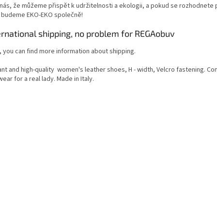
 nás, že můžeme přispět k udržitelnosti a ekologii, a pokud se rozhodnete 
, budeme EKO-EKO společně!
ernational shipping, no problem for REGAobuv
, you can find more information about shipping.
ant and high-quality women's leather shoes, H - width, Velcro fastening. C
ear for a real lady. Made in Italy.