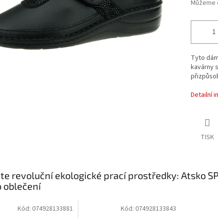
Můžeme d
Tyto dám
kavárny s
přizpůsob
Detailní 
TISK
te revoluční ekologické prací prostředky: Atsko 
o oblečení
Kód:
074928133881
Kód:
074928133843