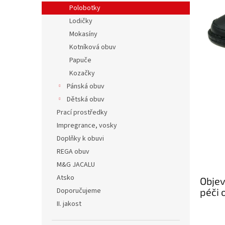
n
Polobotky
e
Lodičky
l
Mokasíny
Kotníková obuv
Papuče
Kozačky
Pánská obuv
Dětská obuv
Prací prostředky
Impregrance, vosky
Doplňky k obuvi
REGA obuv
M&G JACALU
Atsko
Objev
Doporučujeme
péči 
II. jakost