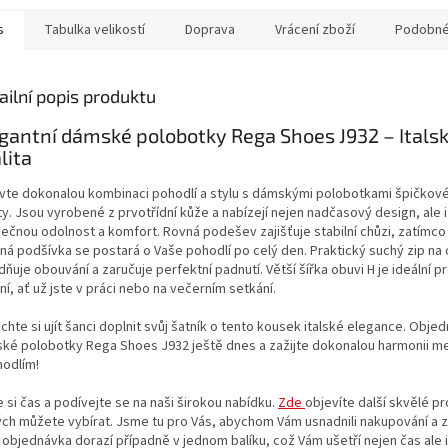
né jiné...
ani žádné jiné...
s
Tabulka velikostí
Doprava
Vrácení zboží
Podobné
ailní popis produktu
gantní dámské polobotky Rega Shoes J932 – Itals
lita
vte dokonalou kombinaci pohodlí a stylu s dámskými polobotkami špičkové
ty. Jsou vyrobené z prvotřídní kůže a nabízejí nejen nadčasový design, ale i
ečnou odolnost a komfort. Rovná podešev zajišťuje stabilní chůzi, zatímco 
ná podšívka se postará o Vaše pohodlí po celý den. Praktický suchý zip na 
ňuje obouvání a zaručuje perfektní padnutí. Větší šířka obuvi H je ideální 
í, ať už jste v práci nebo na večerním setkání.
hte si ujít šanci doplnit svůj šatník o tento kousek italské elegance. Objed
ké polobotky Rega Shoes J932 ještě dnes a zažijte dokonalou harmonii m
hodlím!
e si čas a podívejte se na naši širokou nabídku.
Zde
objevíte další skvělé p
ch můžete vybírat. Jsme tu pro Vás, abychom Vám usnadnili nakupování a zaj
 objednávka dorazí případně v jednom balíku, což Vám ušetří nejen čas ale i