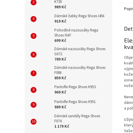
K730
ani žád
989 Kč
Popi
Dámské žabky Rega Shoes I456
919 Kč
Det
Pohodlné nazouváky Rega
Shoes I047
Ele
699 Kč
kva
Dámské nazouváky Rega Shoes
G072
Obje
789 Kč
kvali
Dámské nazouváky Rega Shoes
výjim
F086
kože
859 Kč
usnad
nošen
Pantofle Rega Shoes K953
969 Kč
Nenec
Pantofle Rega Shoes K951
dáms
989 Kč
a po
Dámské sandály Rega Shoes
Užijt
F074
který
1 179 Kč
Vaše