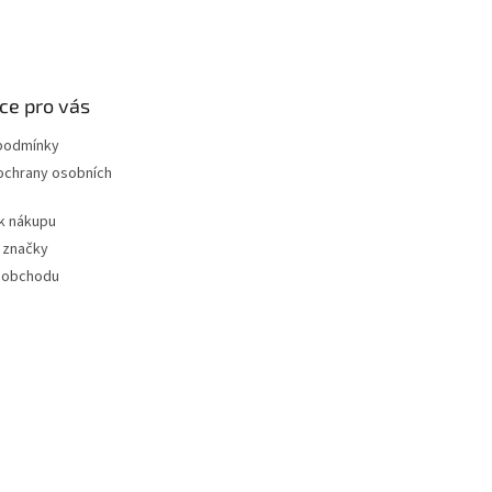
ce pro vás
podmínky
ochrany osobních
k nákupu
 značky
 obchodu