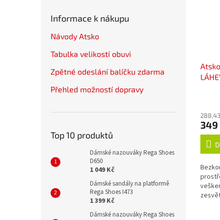
Informace k nákupu
Návody Atsko
Tabulka velikostí obuvi
Atsk
Zpětné odeslání balíčku zdarma
LÁHE
Přehled možností dopravy
288,43
349
Top 10 produktů
D
Dámské nazouváky Rega Shoes
D650
Bezkon
1 049 Kč
prostř
Dámské sandály na platformě
vešker
Rega Shoes I473
zesvět
1 399 Kč
okysli
lubrik
Dámské nazouváky Rega Shoes