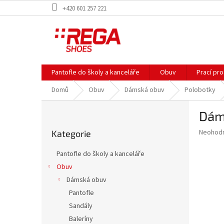
Přejít
+420 601 257 221
na
obsah
Pantofle do školy a kanceláře
Obuv
Prací pr
Domů
Obuv
Dámská obuv
Polobotky
P
Dám
o
Přeskočit
s
Průměr
Neohod
Kategorie
kategorie
t
hodnoce
r
produkt
Pantofle do školy a kanceláře
a
je
Obuv
0,0
n
z
Dámská obuv
n
5
í
Pantofle
hvězdič
p
Sandály
a
Baleríny