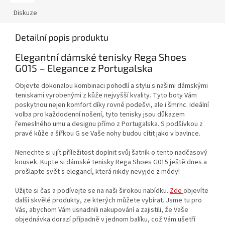
Diskuze
Detailní popis produktu
Elegantní dámské tenisky Rega Shoes
G015 – Elegance z Portugalska
Objevte dokonalou kombinaci pohodlí a stylu s našimi dámskými
teniskami vyrobenými z kůže nejvyšší kvality. Tyto boty Vám
poskytnou nejen komfort díky rovné podešvi, ale i šmrnc. Ideální
volba pro každodenní nošení, tyto tenisky jsou důkazem
řemeslného umu a designu přímo z Portugalska. S podšívkou z
pravé kůže a šířkou G se Vaše nohy budou cítit jako v bavlnce.
Nenechte si ujít příležitost doplnit svůj šatník o tento nadčasový
kousek. Kupte si dámské tenisky Rega Shoes G015 ještě dnes a
prošlapte svět s elegancí, která nikdy nevyjde z módy!
Užijte si čas a podívejte se na naši širokou nabídku.
Zde
objevíte
další skvělé produkty, ze kterých můžete vybírat. Jsme tu pro
Vás, abychom Vám usnadnili nakupování a zajistili, že Vaše
objednávka dorazí případně v jednom balíku, což Vám ušetří