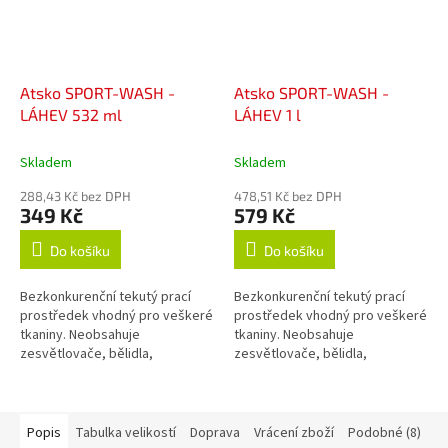
Atsko SPORT-WASH -
Atsko SPORT-WASH -
LÁHEV 532 ml
LÁHEV 1 l
Skladem
Skladem
288,43 Kč bez DPH
478,51 Kč bez DPH
349 Kč
579 Kč
Do košíku
Do košíku
Bezkonkurenční tekutý prací
Bezkonkurenční tekutý prací
prostředek vhodný pro veškeré
prostředek vhodný pro veškeré
tkaniny. Neobsahuje
tkaniny. Neobsahuje
zesvětlovače, bělidla,
zesvětlovače, bělidla,
okysličovadla, změkčovadla,
okysličovadla, změkčovadla,
lubrikanty, vůně, barvy, fosfáty
lubrikanty, vůně, barvy, fosfáty
ani žádné jiné...
ani žádné jiné...
Popis
Tabulka velikostí
Doprava
Vrácení zboží
Podobné (8)