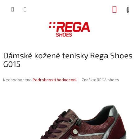
Přejít
NÁKUP
na
obsah
KOŠÍK
Dámské kožené tenisky Rega Shoes
G015
Průměrné
Neohodnoceno
Podrobnosti hodnocení
Značka:
REGA shoes
hodnocení
produktu
je
0,0
z
5
hvězdiček.