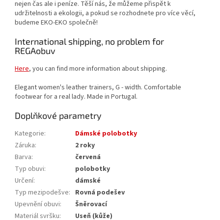
nejen čas ale i peníze. Těší nás, že můžeme přispět k
udržitelnosti a ekologii, a pokud se rozhodnete pro více věcí,
budeme EKO-EKO společně!
International shipping, no problem for
REGAobuv
Here
, you can find more information about shipping.
Elegant women's leather trainers, G - width. Comfortable
footwear for a real lady. Made in Portugal.
Doplňkové parametry
Kategorie
:
Dámské polobotky
Záruka
:
2 roky
Barva
:
červená
Typ obuvi
:
polobotky
Určení
:
dámské
Typ mezipodešve
:
Rovná podešev
Upevnění obuvi
:
Šněrovací
Materiál svršku
:
Useň (kůže)