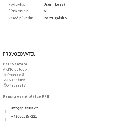
Podšívka
:
Useň (kůže)
Šířka obuvi
:
G
Země původu
:
Portugalsko
Z
á
p
a
PROVOZOVATEL
t
Petr Venzara
í
VIKING outdoor
Heřmanice 6
56169 Králíky
IČO 43533817
Registrovaný plátce DPH
info
@
planika.cz
+420601257221