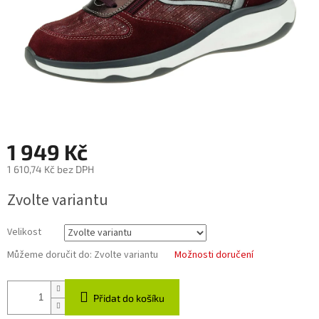
1 949 Kč
1 610,74 Kč bez DPH
Měrná
Zvolte variantu
cena:
Velikost
Můžeme doručit do:
Zvolte variantu
Možnosti doručení
Přidat do košíku