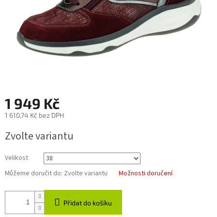
1 949 Kč
1 610,74 Kč bez DPH
Měrná
Zvolte variantu
cena:
Velikost
Můžeme doručit do:
Zvolte variantu
Možnosti doručení
Přidat do košíku