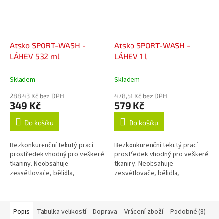
Atsko SPORT-WASH -
Atsko SPORT-WASH -
LÁHEV 532 ml
LÁHEV 1 l
Skladem
Skladem
288,43 Kč bez DPH
478,51 Kč bez DPH
349 Kč
579 Kč
Do košíku
Do košíku
Bezkonkurenční tekutý prací
Bezkonkurenční tekutý prací
prostředek vhodný pro veškeré
prostředek vhodný pro veškeré
tkaniny. Neobsahuje
tkaniny. Neobsahuje
zesvětlovače, bělidla,
zesvětlovače, bělidla,
okysličovadla, změkčovadla,
okysličovadla, změkčovadla,
lubrikanty, vůně, barvy, fosfáty
lubrikanty, vůně, barvy, fosfáty
ani žádné jiné...
ani žádné jiné...
Popis
Tabulka velikostí
Doprava
Vrácení zboží
Podobné (8)