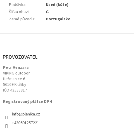
Podšívka
:
Useň (kůže)
Šířka obuvi
:
G
Země původu
:
Portugalsko
Z
á
p
a
PROVOZOVATEL
t
Petr Venzara
í
VIKING outdoor
Heřmanice 6
56169 Králíky
IČO 43533817
Registrovaný plátce DPH
info
@
planika.cz
+420601257221