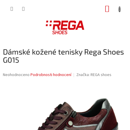
Přejít
NÁKUP
na
obsah
KOŠÍK
Dámské kožené tenisky Rega Shoes
G015
Průměrné
Neohodnoceno
Podrobnosti hodnocení
Značka:
REGA shoes
hodnocení
produktu
je
0,0
z
5
hvězdiček.