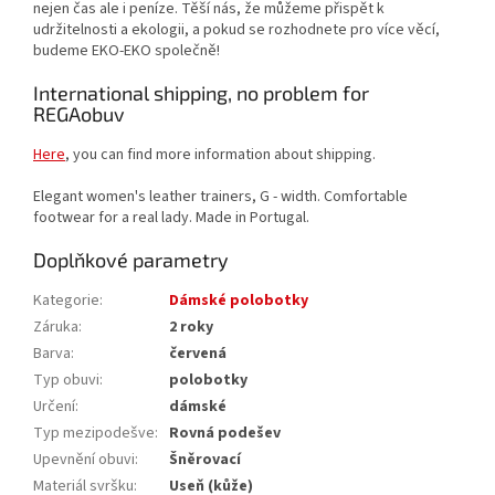
nejen čas ale i peníze. Těší nás, že můžeme přispět k
udržitelnosti a ekologii, a pokud se rozhodnete pro více věcí,
budeme EKO-EKO společně!
International shipping, no problem for
REGAobuv
Here
, you can find more information about shipping.
Elegant women's leather trainers, G - width. Comfortable
footwear for a real lady. Made in Portugal.
Doplňkové parametry
Kategorie
:
Dámské polobotky
Záruka
:
2 roky
Barva
:
červená
Typ obuvi
:
polobotky
Určení
:
dámské
Typ mezipodešve
:
Rovná podešev
Upevnění obuvi
:
Šněrovací
Materiál svršku
:
Useň (kůže)