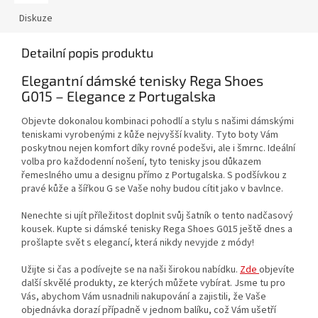
Diskuze
Detailní popis produktu
Elegantní dámské tenisky Rega Shoes
G015 – Elegance z Portugalska
Objevte dokonalou kombinaci pohodlí a stylu s našimi dámskými
teniskami vyrobenými z kůže nejvyšší kvality. Tyto boty Vám
poskytnou nejen komfort díky rovné podešvi, ale i šmrnc. Ideální
volba pro každodenní nošení, tyto tenisky jsou důkazem
řemeslného umu a designu přímo z Portugalska. S podšívkou z
pravé kůže a šířkou G se Vaše nohy budou cítit jako v bavlnce.
Nenechte si ujít příležitost doplnit svůj šatník o tento nadčasový
kousek. Kupte si dámské tenisky Rega Shoes G015 ještě dnes a
prošlapte svět s elegancí, která nikdy nevyjde z módy!
Užijte si čas a podívejte se na naši širokou nabídku.
Zde
objevíte
další skvělé produkty, ze kterých můžete vybírat. Jsme tu pro
Vás, abychom Vám usnadnili nakupování a zajistili, že Vaše
objednávka dorazí případně v jednom balíku, což Vám ušetří