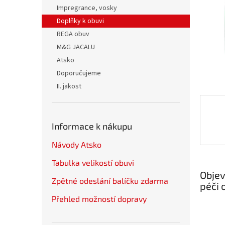
n
Impregrance, vosky
e
Doplňky k obuvi
l
REGA obuv
M&G JACALU
Atsko
Doporučujeme
II. jakost
Informace k nákupu
Návody Atsko
Tabulka velikostí obuvi
Objev
Zpětné odeslání balíčku zdarma
péči 
Přehled možností dopravy