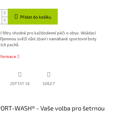
Přidat do košíku
 filtry vhodné pro každodenní péči o obuv. Vkládací
říjemnou svěží vůní zbaví i namáhané sportovní boty
ích pachů.
informace
ZEPTAT SE
SDÍLET
SPORT-WASH® - Vaše volba pro šetrnou