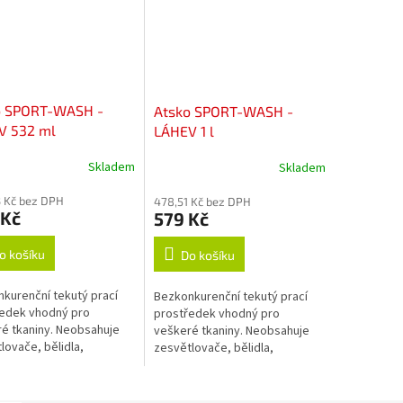
o SPORT-WASH -
Atsko SPORT-WASH -
V 532 ml
LÁHEV 1 l
Skladem
Skladem
 Kč bez DPH
478,51 Kč bez DPH
 Kč
579 Kč
o košíku
Do košíku
kurenční tekutý prací
Bezkonkurenční tekutý prací
edek vhodný pro
prostředek vhodný pro
é tkaniny. Neobsahuje
veškeré tkaniny. Neobsahuje
lovače, bělidla,
zesvětlovače, bělidla,
čovadla, změkčovadla,
okysličovadla, změkčovadla,
anty, vůně, barvy, fosfáty
lubrikanty, vůně, barvy, fosfáty
né jiné...
ani žádné jiné...