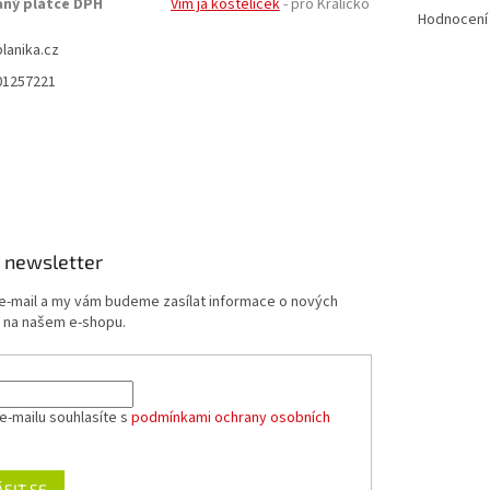
aný plátce DPH
Vím já kostelíček
- pro Králicko
Hodnocení
planika.cz
01257221
 newsletter
 e-mail a my vám budeme zasílat informace o nových
 na našem e-shopu.
e-mailu souhlasíte s
podmínkami ochrany osobních
ÁSIT SE