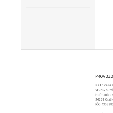
Z
á
p
a
t
PROVOZO
í
Petr Venz
VIKING out
Heřmanice 
56169 Králí
IČO 435338