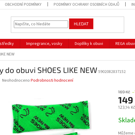
OBCHODNÍ PODMÍNKY
PODMÍNKY OCHRANY OSOBNÍCH ÚDAJŮ
I
HLEDAT
ostředky
Impregrance, vosky
Doplňky k obuvi
REGA obuv
LIKE NEW
ry do obuvi SHOES LIKE NEW
5902082837152
Průměrné
Neohodnoceno
Podrobnosti hodnocení
hodnocení
produktu
169 Kč
–
je
149
0,0
123,14 K
z
5
Měrná
Skla
hvězdiček.
cena:
Můžeme d