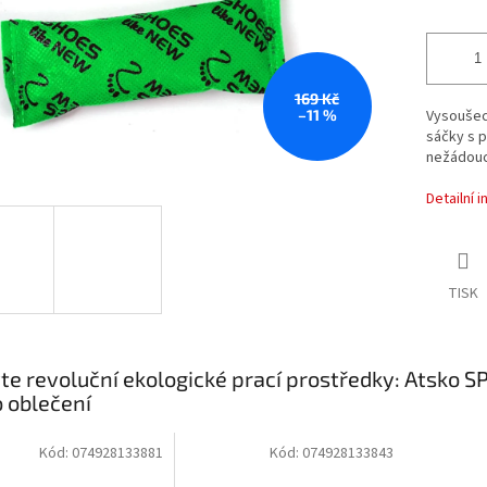
169 Kč
–11 %
Vysoušecí
sáčky s p
nežádouc
Detailní 
TISK
te revoluční ekologické prací prostředky: Atsko 
o oblečení
Kód:
074928133881
Kód:
074928133843