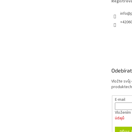
Registrov
info
@
+4206
Odebírat
Vložte svůj
produktech
E-mail
Vložením 
údajů
PŘIHL