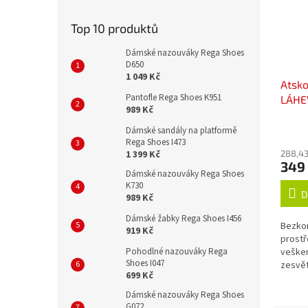
Top 10 produktů
Dámské nazouváky Rega Shoes
D650
1 049 Kč
Atsk
Pantofle Rega Shoes K951
LÁHE
989 Kč
Dámské sandály na platformě
Rega Shoes I473
1 399 Kč
288,43
349
Dámské nazouváky Rega Shoes
K730
D
989 Kč
Dámské žabky Rega Shoes I456
Bezkon
919 Kč
prostř
Pohodlné nazouváky Rega
vešker
Shoes I047
zesvět
699 Kč
okysli
lubrik
Dámské nazouváky Rega Shoes
ani žád
G072