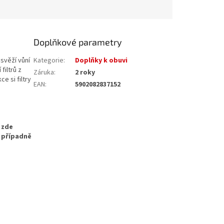
Doplňkové parametry
svěží vůní
Kategorie
:
Doplňky k obuvi
filtrů z
Záruka
:
2 roky
e si filtry
EAN
:
5902082837152
 zde
, případně