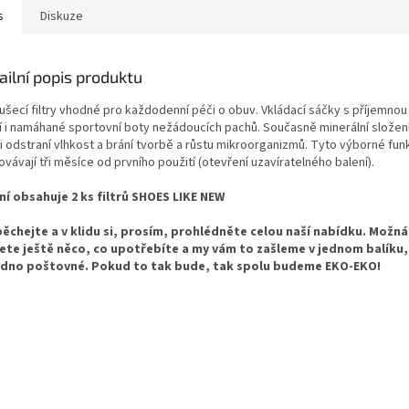
s
Diskuze
ailní popis produktu
ušecí filtry vhodné pro každodenní péči o obuv. Vkládací sáčky s příjemnou 
í i namáhané sportovní boty nežádoucích pachů. Současně minerální složení 
 odstraní vlhkost a brání tvorbě a růstu mikroorganizmů. Tyto výborné funkc
vávají tři měsíce od prvního použití (otevření uzavíratelného balení).
ní obsahuje 2 ks filtrů SHOES LIKE NEW
ěchejte a v klidu si, prosím, prohlédněte celou naší nabídku. Možná
ete ještě něco, co upotřebíte a my vám to zašleme v jednom balíku
edno poštovné. Pokud to tak bude, tak spolu budeme EKO-EKO!