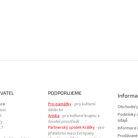
VATEL
PODPORUJEME
Informa
ara
Pro památky
- pro kulturní
Obchodní 
door
dědictví
Podmínky 
6
Arnika
- pro kulturní krajinu a
údajů
ky
životní prostředí
17
Partnerský spolek Králíky
- pro
Informace 
přátelství mezi Evropany
Prodávané