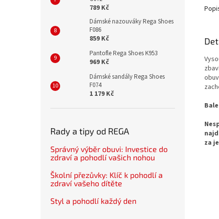
789 Kč
Popi
Dámské nazouváky Rega Shoes
F086
859 Kč
Det
Pantofle Rega Shoes K953
Vyso
969 Kč
zbav
Dámské sandály Rega Shoes
obuvi
F074
zacho
1 179 Kč
Bale
Nesp
Rady a tipy od REGA
najd
za j
Správný výběr obuvi: Investice do
zdraví a pohodlí vašich nohou
Školní přezůvky: Klíč k pohodlí a
zdraví vašeho dítěte
Styl a pohodlí každý den