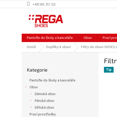
Přejít
+420 601 257 221
na
obsah
Pantofle do školy a kanceláře
Obuv
Prací pr
Domů
Doplňky k obuvi
Filtry do obuvi SHOES 
P
Filt
o
Přeskočit
s
Kategorie
kategorie
Tip
t
r
Pantofle do školy a kanceláře
a
Obuv
n
Dámská obuv
n
í
Pánská obuv
p
Dětská obuv
a
Prací prostředky