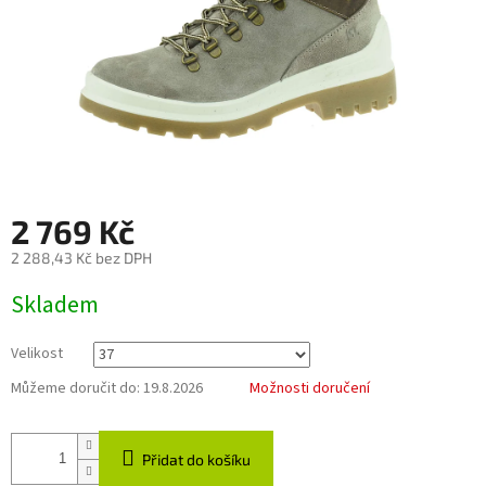
2 769 Kč
2 288,43 Kč bez DPH
Měrná
Skladem
cena:
Velikost
Můžeme doručit do:
19.8.2026
Možnosti doručení
Přidat do košíku