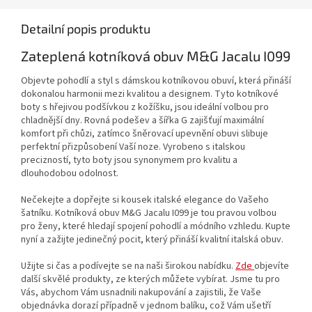
Detailní popis produktu
Zateplená kotníková obuv M&G Jacalu I099
Objevte pohodlí a styl s dámskou kotníkovou obuví, která přináší
dokonalou harmonii mezi kvalitou a designem. Tyto kotníkové
boty s hřejivou podšívkou z kožíšku, jsou ideální volbou pro
chladnější dny. Rovná podešev a šířka G zajišťují maximální
komfort při chůzi, zatímco šněrovací upevnění obuvi slibuje
perfektní přizpůsobení Vaší noze. Vyrobeno s italskou
precizností, tyto boty jsou synonymem pro kvalitu a
dlouhodobou odolnost.
Nečekejte a dopřejte si kousek italské elegance do Vašeho
šatníku. Kotníková obuv M&G Jacalu I099 je tou pravou volbou
pro ženy, které hledají spojení pohodlí a módního vzhledu. Kupte
nyní a zažijte jedinečný pocit, který přináší kvalitní italská obuv.
Užijte si čas a podívejte se na naši širokou nabídku.
Zde
objevíte
další skvělé produkty, ze kterých můžete vybírat. Jsme tu pro
Vás, abychom Vám usnadnili nakupování a zajistili, že Vaše
objednávka dorazí případně v jednom balíku, což Vám ušetří