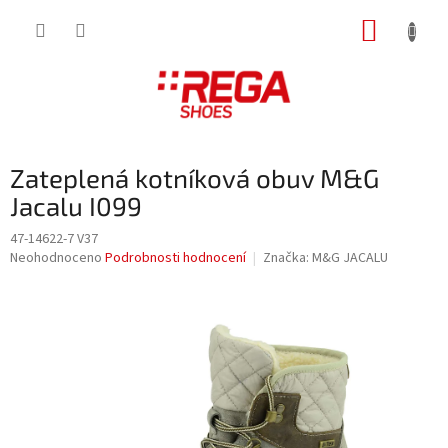
Přejít
NÁKUP
na
obsah
KOŠÍK
Zateplená kotníková obuv M&G
Jacalu I099
47-14622-7 V37
Průměrné
Neohodnoceno
Podrobnosti hodnocení
Značka:
M&G JACALU
hodnocení
produktu
je
0,0
z
5
hvězdiček.