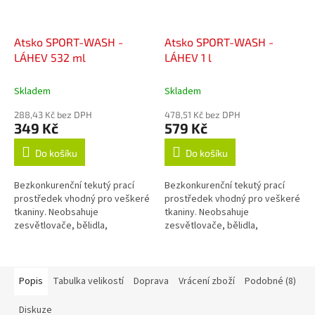
Atsko SPORT-WASH -
Atsko SPORT-WASH -
LÁHEV 532 ml
LÁHEV 1 l
Skladem
Skladem
288,43 Kč bez DPH
478,51 Kč bez DPH
349 Kč
579 Kč
Do košíku
Do košíku
Bezkonkurenční tekutý prací
Bezkonkurenční tekutý prací
prostředek vhodný pro veškeré
prostředek vhodný pro veškeré
tkaniny. Neobsahuje
tkaniny. Neobsahuje
zesvětlovače, bělidla,
zesvětlovače, bělidla,
okysličovadla, změkčovadla,
okysličovadla, změkčovadla,
lubrikanty, vůně, barvy, fosfáty
lubrikanty, vůně, barvy, fosfáty
ani žádné jiné...
ani žádné jiné...
Popis
Tabulka velikostí
Doprava
Vrácení zboží
Podobné (8)
Diskuze