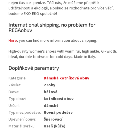
nejen čas ale i peníze. Těší nás, že můžeme přispět k
udržitelnosti a ekologii, a pokud se rozhodnete pro více věcí,
budeme EKO-EKO společně!
International shipping, no problem for
REGAobuv
Here
, you can find more information about shipping.
High-quality women's shoes with warm fur, high ankle, G - width.
Ideal, durable footwear for cold days. Made in Italy.
Doplňkové parametry
Kategorie
:
Dámská kotníková obuv
Záruka
:
2 roky
Barva
:
béžová
Typ obuvi
:
kotníková obuv
Určení
:
dámské
Typ mezipodešve
:
Rovná podešev
Upevnění obuvi
:
Šněrovací
Materiál svršku
:
Useň (kůže)