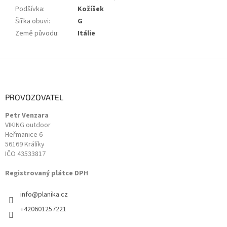
Podšívka
:
Kožíšek
Šířka obuvi
:
G
Země původu
:
Itálie
Z
á
p
a
PROVOZOVATEL
t
Petr Venzara
í
VIKING outdoor
Heřmanice 6
56169 Králíky
IČO 43533817
Registrovaný plátce DPH
info
@
planika.cz
+420601257221