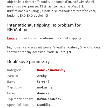
objednávka dorazí případně v jednom balíku, což Vám ušetří
nejen čas ale i peníze. Těší nás, že můžeme přispět k
udržitelnosti a ekologii, a pokud se rozhodnete pro více věcí,
budeme EKO-EKO společně!
International shipping, no problem for
REGAobuv
Here
, you can find more information about shipping.
High-quality and elegant women's leather loafers, G - width. Ideal
footwear for any occasion. Made in Portugal.
Doplňkové parametry
Kategorie
:
Dámské mokasíny
Záruka
:
2 roky
Barva
:
červená
Typ obuvi
:
mokasíny
Určení
:
dámské
Typ mezipodešve
:
Rovná podešev
Upevnění obuvi
:
Gumička