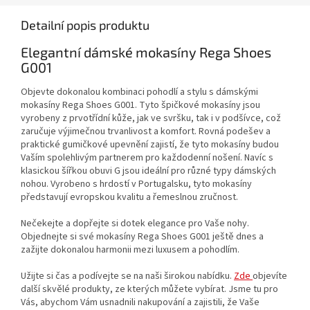
Detailní popis produktu
Elegantní dámské mokasíny Rega Shoes
G001
Objevte dokonalou kombinaci pohodlí a stylu s dámskými
mokasíny Rega Shoes G001. Tyto špičkové mokasíny jsou
vyrobeny z prvotřídní kůže, jak ve svršku, tak i v podšívce, což
zaručuje výjimečnou trvanlivost a komfort. Rovná podešev a
praktické gumičkové upevnění zajistí, že tyto mokasíny budou
Vaším spolehlivým partnerem pro každodenní nošení. Navíc s
klasickou šířkou obuvi G jsou ideální pro různé typy dámských
nohou. Vyrobeno s hrdostí v Portugalsku, tyto mokasíny
představují evropskou kvalitu a řemeslnou zručnost.
Nečekejte a dopřejte si dotek elegance pro Vaše nohy.
Objednejte si své mokasíny Rega Shoes G001 ještě dnes a
zažijte dokonalou harmonii mezi luxusem a pohodlím.
Užijte si čas a podívejte se na naši širokou nabídku.
Zde
objevíte
další skvělé produkty, ze kterých můžete vybírat. Jsme tu pro
Vás, abychom Vám usnadnili nakupování a zajistili, že Vaše