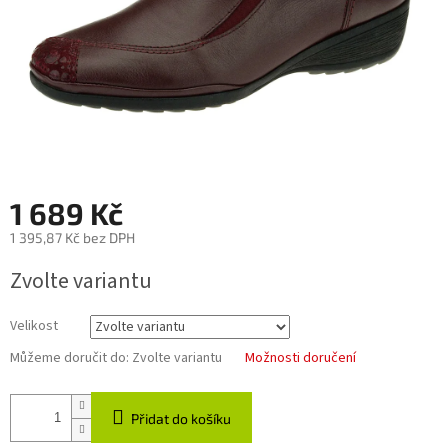
1 689 Kč
1 395,87 Kč bez DPH
Měrná
Zvolte variantu
cena:
Velikost
Můžeme doručit do:
Zvolte variantu
Možnosti doručení
Přidat do košíku