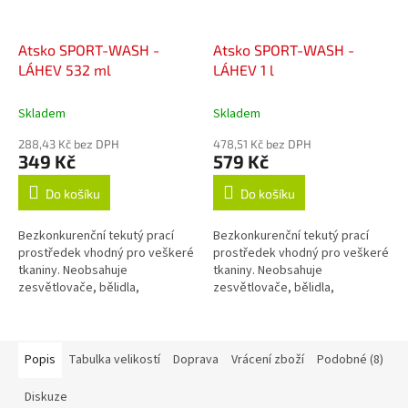
Atsko SPORT-WASH -
Atsko SPORT-WASH -
LÁHEV 532 ml
LÁHEV 1 l
Skladem
Skladem
288,43 Kč bez DPH
478,51 Kč bez DPH
349 Kč
579 Kč
Do košíku
Do košíku
Bezkonkurenční tekutý prací
Bezkonkurenční tekutý prací
prostředek vhodný pro veškeré
prostředek vhodný pro veškeré
tkaniny. Neobsahuje
tkaniny. Neobsahuje
zesvětlovače, bělidla,
zesvětlovače, bělidla,
okysličovadla, změkčovadla,
okysličovadla, změkčovadla,
lubrikanty, vůně, barvy, fosfáty
lubrikanty, vůně, barvy, fosfáty
ani žádné jiné...
ani žádné jiné...
Popis
Tabulka velikostí
Doprava
Vrácení zboží
Podobné (8)
Diskuze