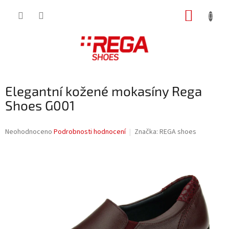
Přejít
NÁKUP
na
obsah
KOŠÍK
Elegantní kožené mokasíny Rega
Shoes G001
Průměrné
Neohodnoceno
Podrobnosti hodnocení
Značka:
REGA shoes
hodnocení
produktu
je
0,0
z
5
hvězdiček.