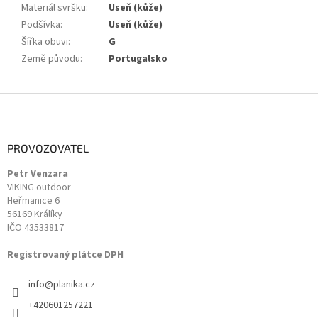
Materiál svršku
:
Useň (kůže)
Podšívka
:
Useň (kůže)
Šířka obuvi
:
G
Země původu
:
Portugalsko
Z
á
p
a
PROVOZOVATEL
t
Petr Venzara
í
VIKING outdoor
Heřmanice 6
56169 Králíky
IČO 43533817
Registrovaný plátce DPH
info
@
planika.cz
+420601257221