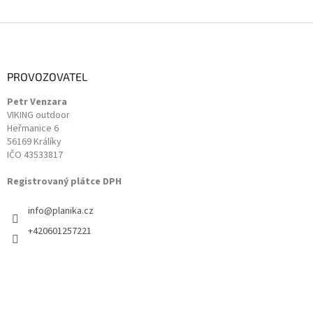
Z
á
p
a
PROVOZOVATEL
t
Petr Venzara
í
VIKING outdoor
Heřmanice 6
56169 Králíky
IČO 43533817
Registrovaný plátce DPH
info
@
planika.cz
+420601257221