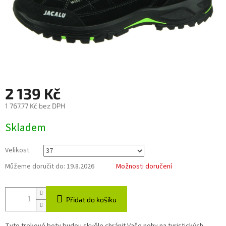
2 139 Kč
1 767,77 Kč bez DPH
Měrná
Skladem
cena:
Velikost
Můžeme doručit do:
19.8.2026
Možnosti doručení
Přidat do košíku