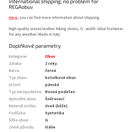
International shipping, no problem for
REGAobuv
Here
, you can find more information about shipping.
High-quality unisex leather hiking shoes, G - width. Ideal footwear
for any weather. Made in Italy.
Doplňkové parametry
Kategorie
:
Obuv
Záruka
:
2 roky
Barva
:
černá
Typ obuvi
:
kotníková obuv
Určení
:
pánské
Typ mezipodešve
:
Rovná podešev
Upevnění obuvi
:
Šněrovací
Materiál svršku
:
Useň (kůže)
Podšívka
:
Syntetika
Šířka obuvi
:
G
Země původu
:
Itálie