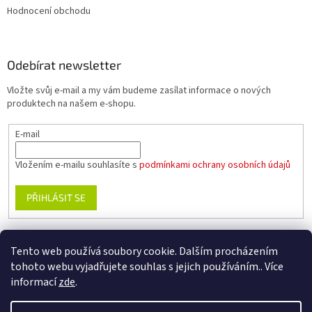
Hodnocení obchodu
Odebírat newsletter
Vložte svůj e-mail a my vám budeme zasílat informace o nových
produktech na našem e-shopu.
E-mail
Vložením e-mailu souhlasíte s
podmínkami ochrany osobních údajů
PŘIHLÁSIT SE
Tento web používá soubory cookie. Dalším procházením
www.planika.cz
www.trekingovaobuv.cz
www.regaobuv.cz
tohoto webu vyjadřujete souhlas s jejich používáním.. Více
informací
zde
.