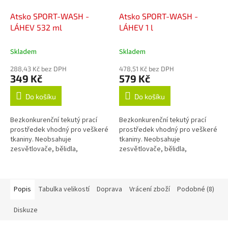
Atsko SPORT-WASH -
Atsko SPORT-WASH -
LÁHEV 532 ml
LÁHEV 1 l
Skladem
Skladem
288,43 Kč bez DPH
478,51 Kč bez DPH
349 Kč
579 Kč
Do košíku
Do košíku
Bezkonkurenční tekutý prací
Bezkonkurenční tekutý prací
prostředek vhodný pro veškeré
prostředek vhodný pro veškeré
tkaniny. Neobsahuje
tkaniny. Neobsahuje
zesvětlovače, bělidla,
zesvětlovače, bělidla,
okysličovadla, změkčovadla,
okysličovadla, změkčovadla,
lubrikanty, vůně, barvy, fosfáty
lubrikanty, vůně, barvy, fosfáty
ani žádné jiné...
ani žádné jiné...
Popis
Tabulka velikostí
Doprava
Vrácení zboží
Podobné (8)
Diskuze