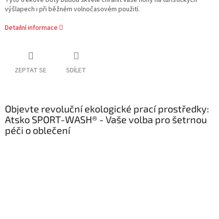
Tyto trekové boty budou skvěle chránit Vaše nohy na turistických
výšlapech i při běžném volnočasovém použití.
Detailní informace
ZEPTAT SE
SDÍLET
Objevte revoluční ekologické prací prostředky:
Atsko SPORT-WASH® - Vaše volba pro šetrnou
péči o oblečení