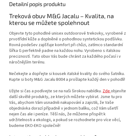
Detailní popis produktu
Treková obuv M&G Jacalu – Kvalita, na
kterou se můžete spolehnout
Objevte tyto pohodlné unisex outdoorové trekovky, vyrobené z
prvotřídní kůže a doplněné o pohodlnou syntetickou podšívku.
Rovná podešev zajišťuje komfort při chůzi, zatímco standardní
šířka G perfektně padne na každou nohu. Vyrobeno s italskou
precizností. Tato obuv Vás bude chránit za každého počasí i v
náročnějším terénu.
Nečekejte a dopřejte si kousek italské kvality do svého šatníku.
Kupte si boty M&G Jacalu B004 a prošlapte každý den v pohodlí!
Užijte si čas a podívejte se na naši širokou nabídku.
Zde
objevíte
další skvělé produkty, ze kterých můžete vybírat. Jsme tu pro
Vás, abychom Vám usnadnili nakupování a zajistili, že Vaše
objednávka dorazí případně v jednom balíku, což Vám ušetří
nejen čas ale i peníze. Těší nás, že můžeme přispět k
udržitelnosti a ekologii, a pokud se rozhodnete pro více věcí,
budeme EKO-EKO společně!