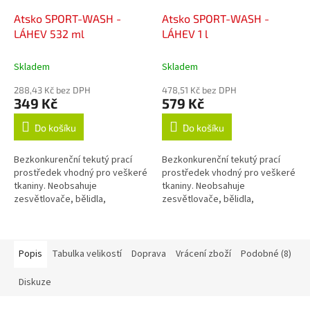
Atsko SPORT-WASH -
Atsko SPORT-WASH -
LÁHEV 532 ml
LÁHEV 1 l
Skladem
Skladem
288,43 Kč bez DPH
478,51 Kč bez DPH
349 Kč
579 Kč
Do košíku
Do košíku
Bezkonkurenční tekutý prací
Bezkonkurenční tekutý prací
prostředek vhodný pro veškeré
prostředek vhodný pro veškeré
tkaniny. Neobsahuje
tkaniny. Neobsahuje
zesvětlovače, bělidla,
zesvětlovače, bělidla,
okysličovadla, změkčovadla,
okysličovadla, změkčovadla,
lubrikanty, vůně, barvy, fosfáty
lubrikanty, vůně, barvy, fosfáty
ani žádné jiné...
ani žádné jiné...
Popis
Tabulka velikostí
Doprava
Vrácení zboží
Podobné (8)
Diskuze