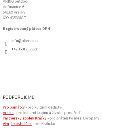
VIKING outdoor
Heřmanice 6
56169 Králíky
IČO 43533817
Registrovaný plátce DPH
info
@
planika.cz
+420601257221
PODPORUJEME
Pro památky
- pro kulturní dědictví
Arnika
- pro kulturní krajinu a životní prostředí
Partnerský spolek Králíky
- pro přátelství mezi Evropany
Vím já kostelíček
- pro Králicko