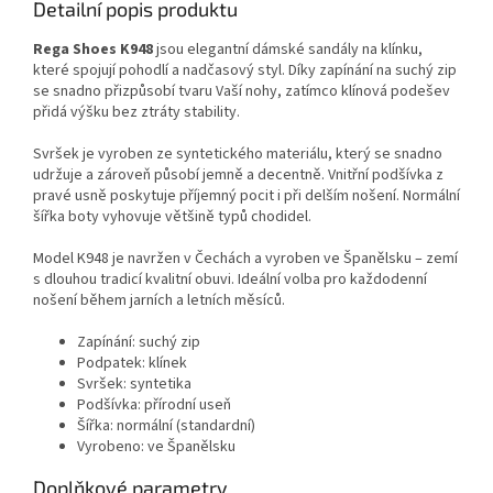
Detailní popis produktu
Rega Shoes K948
jsou elegantní dámské sandály na klínku,
které spojují pohodlí a nadčasový styl. Díky zapínání na suchý zip
se snadno přizpůsobí tvaru Vaší nohy, zatímco klínová podešev
přidá výšku bez ztráty stability.
Svršek je vyroben ze syntetického materiálu, který se snadno
udržuje a zároveň působí jemně a decentně. Vnitřní podšívka z
pravé usně poskytuje příjemný pocit i při delším nošení. Normální
šířka boty vyhovuje většině typů chodidel.
Model K948 je navržen v Čechách a vyroben ve Španělsku – zemí
s dlouhou tradicí kvalitní obuvi. Ideální volba pro každodenní
nošení během jarních a letních měsíců.
Zapínání: suchý zip
Podpatek: klínek
Svršek: syntetika
Podšívka: přírodní useň
Šířka: normální (standardní)
Vyrobeno: ve Španělsku
Doplňkové parametry