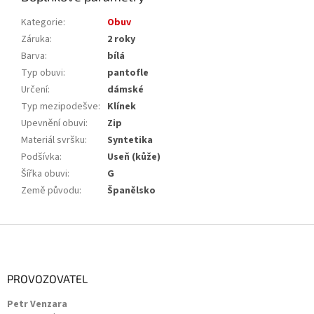
Kategorie
:
Obuv
Záruka
:
2 roky
Barva
:
bílá
Typ obuvi
:
pantofle
Určení
:
dámské
Typ mezipodešve
:
Klínek
Upevnění obuvi
:
Zip
Materiál svršku
:
Syntetika
Podšívka
:
Useň (kůže)
Šířka obuvi
:
G
Země původu
:
Španělsko
Z
á
p
a
PROVOZOVATEL
t
Petr Venzara
í