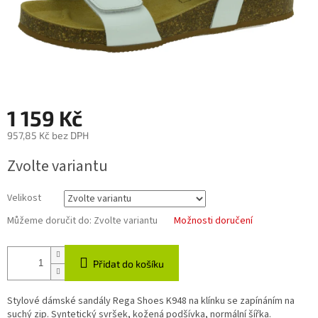
1 159 Kč
957,85 Kč bez DPH
Měrná
Zvolte variantu
cena:
Velikost
Můžeme doručit do:
Zvolte variantu
Možnosti doručení
Přidat do košíku
Stylové dámské sandály Rega Shoes K948 na klínku se zapínáním na
suchý zip. Syntetický svršek, kožená podšívka, normální šířka.