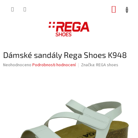
Přejít
NÁKUP
na
obsah
KOŠÍK
Dámské sandály Rega Shoes K948
Průměrné
Neohodnoceno
Podrobnosti hodnocení
Značka:
REGA shoes
hodnocení
produktu
je
0,0
z
5
hvězdiček.