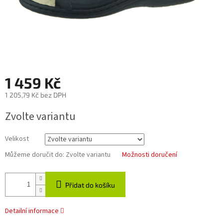
1 459 Kč
1 205,79 Kč bez DPH
Měrná
Zvolte variantu
cena:
Velikost
Můžeme doručit do:
Zvolte variantu
Možnosti doručení
Přidat do košíku
Detailní informace