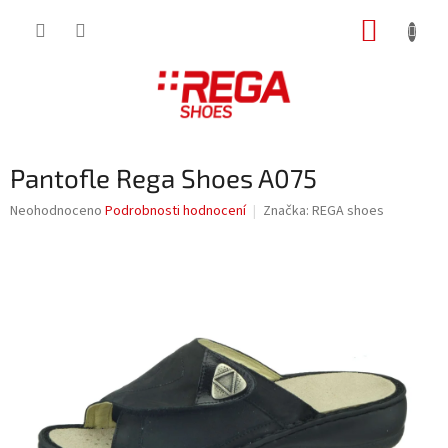
Přejít
NÁKUP
na
obsah
KOŠÍK
Pantofle Rega Shoes A075
Průměrné
Neohodnoceno
Podrobnosti hodnocení
Značka:
REGA shoes
hodnocení
produktu
je
0,0
z
5
hvězdiček.