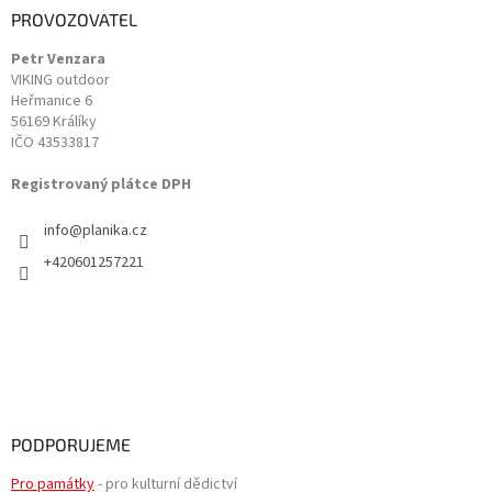
a
PROVOZOVATEL
t
Petr Venzara
í
VIKING outdoor
Heřmanice 6
56169 Králíky
IČO 43533817
Registrovaný plátce DPH
info
@
planika.cz
+420601257221
PODPORUJEME
Pro památky
- pro kulturní dědictví