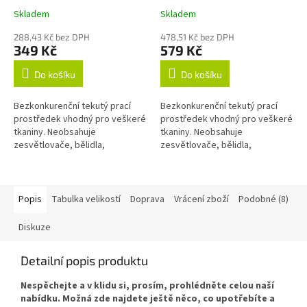
Skladem
Skladem
288,43 Kč bez DPH
478,51 Kč bez DPH
349 Kč
579 Kč
Do košíku
Do košíku
Bezkonkurenční tekutý prací
Bezkonkurenční tekutý prací
prostředek vhodný pro veškeré
prostředek vhodný pro veškeré
tkaniny. Neobsahuje
tkaniny. Neobsahuje
zesvětlovače, bělidla,
zesvětlovače, bělidla,
okysličovadla, změkčovadla,
okysličovadla, změkčovadla,
lubrikanty, vůně, barvy, fosfáty
lubrikanty, vůně, barvy, fosfáty
ani žádné jiné...
ani žádné jiné...
Popis
Tabulka velikostí
Doprava
Vrácení zboží
Podobné (8)
Diskuze
Detailní popis produktu
Nespěchejte a v klidu si, prosím, prohlédněte celou naší
nabídku. Možná zde najdete ještě něco, co upotřebíte a