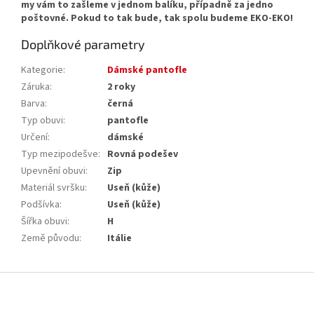
my vám to zašleme v jednom balíku, případně za jedno
poštovné. Pokud to tak bude, tak spolu budeme EKO-EKO!
Doplňkové parametry
Kategorie
:
Dámské pantofle
Záruka
:
2 roky
Barva
:
černá
Typ obuvi
:
pantofle
Určení
:
dámské
Typ mezipodešve
:
Rovná podešev
Upevnění obuvi
:
Zip
Materiál svršku
:
Useň (kůže)
Podšívka
:
Useň (kůže)
Šířka obuvi
:
H
Země původu
:
Itálie
Z
á
p