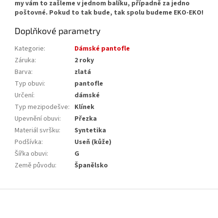
my vám to zašleme v jednom balíku, případně za jedno
poštovné. Pokud to tak bude, tak spolu budeme EKO-EKO!
Doplňkové parametry
Kategorie
:
Dámské pantofle
Záruka
:
2 roky
Barva
:
zlatá
Typ obuvi
:
pantofle
Určení
:
dámské
Typ mezipodešve
:
Klínek
Upevnění obuvi
:
Přezka
Materiál svršku
:
Syntetika
Podšívka
:
Useň (kůže)
Šířka obuvi
:
G
Země původu
:
Španělsko
Z
á
p