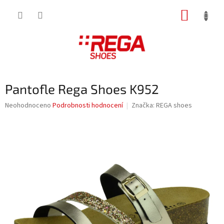
Přejít
NÁKUP
na
obsah
KOŠÍK
Pantofle Rega Shoes K952
Průměrné
Neohodnoceno
Podrobnosti hodnocení
Značka:
REGA shoes
hodnocení
produktu
je
0,0
z
5
hvězdiček.