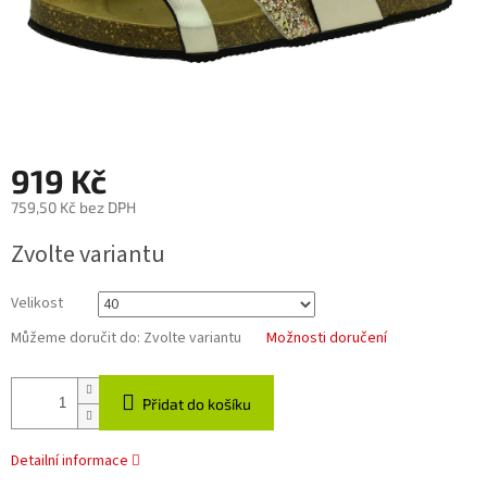
919 Kč
759,50 Kč bez DPH
Měrná
Zvolte variantu
cena:
Velikost
Můžeme doručit do:
Zvolte variantu
Možnosti doručení
Přidat do košíku
Detailní informace