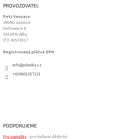
a
PROVOZOVATEL
t
Petr Venzara
í
VIKING outdoor
Heřmanice 6
56169 Králíky
IČO 43533817
Registrovaný plátce DPH
info
@
planika.cz
+420601257221
PODPORUJEME
Pro památky
- pro kulturní dědictví