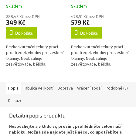
Skladem
Skladem
288,43 Kč bez DPH
478,51 Kč bez DPH
349 Kč
579 Kč
Do košíku
Do košíku
Bezkonkurenční tekutý prací
Bezkonkurenční tekutý prací
prostředek vhodný pro veškeré
prostředek vhodný pro veškeré
tkaniny. Neobsahuje
tkaniny. Neobsahuje
zesvětlovače, bělidla,
zesvětlovače, bělidla,
okysličovadla, změkčovadla,
okysličovadla, změkčovadla,
lubrikanty, vůně, barvy, fosfáty
lubrikanty, vůně, barvy, fosfáty
ani žádné jiné...
ani žádné jiné...
Popis
Tabulka velikostí
Doprava
Vrácení zboží
Podobné (8)
Diskuze
Detailní popis produktu
Nespěchejte a v klidu si, prosím, prohlédněte celou naší
nabídku. Možná zde najdete ještě něco, co upotřebíte a