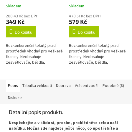
Skladem
Skladem
288,43 Kč bez DPH
478,51 Kč bez DPH
349 Kč
579 Kč
Do košíku
Do košíku
Bezkonkurenční tekutý prací
Bezkonkurenční tekutý prací
prostředek vhodný pro veškeré
prostředek vhodný pro veškeré
tkaniny. Neobsahuje
tkaniny. Neobsahuje
zesvětlovače, bělidla,
zesvětlovače, bělidla,
okysličovadla, změkčovadla,
okysličovadla, změkčovadla,
lubrikanty, vůně, barvy, fosfáty
lubrikanty, vůně, barvy, fosfáty
ani žádné jiné...
ani žádné jiné...
Popis
Tabulka velikostí
Doprava
Vrácení zboží
Podobné (8)
Diskuze
Detailní popis produktu
Nespěchejte a v klidu si, prosím, prohlédněte celou naší
nabídku. Možná zde najdete ještě něco, co upotřebíte a