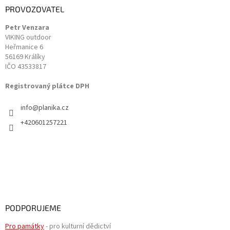
a
PROVOZOVATEL
t
Petr Venzara
í
VIKING outdoor
Heřmanice 6
56169 Králíky
IČO 43533817
Registrovaný plátce DPH
info
@
planika.cz
+420601257221
PODPORUJEME
Pro památky
- pro kulturní dědictví