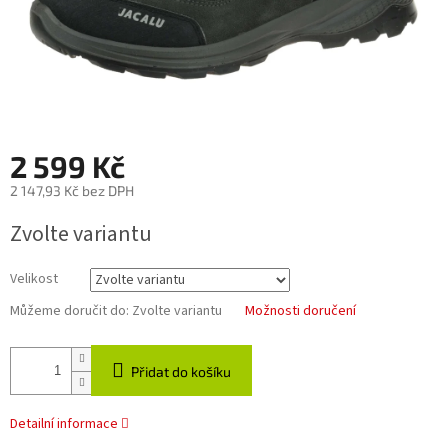
2 599 Kč
2 147,93 Kč bez DPH
Měrná
Zvolte variantu
cena:
Velikost
Můžeme doručit do:
Zvolte variantu
Možnosti doručení
Přidat do košíku
Detailní informace