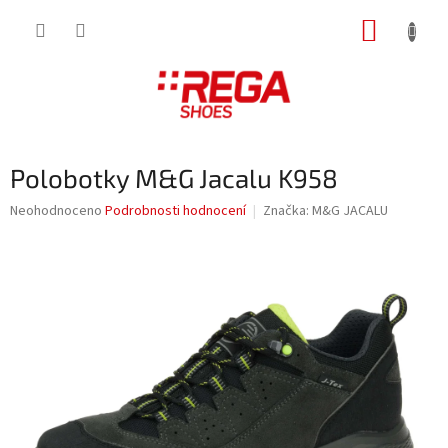
Přejít
NÁKUP
na
obsah
KOŠÍK
Polobotky M&G Jacalu K958
Průměrné
Neohodnoceno
Podrobnosti hodnocení
Značka:
M&G JACALU
hodnocení
produktu
je
0,0
z
5
hvězdiček.