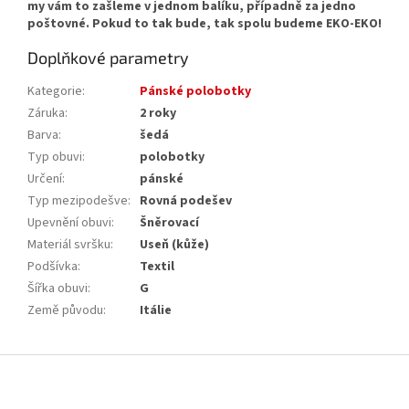
my vám to zašleme v jednom balíku, případně za jedno
poštovné. Pokud to tak bude, tak spolu budeme EKO-EKO!
Doplňkové parametry
Kategorie
:
Pánské polobotky
Záruka
:
2 roky
Barva
:
šedá
Typ obuvi
:
polobotky
Určení
:
pánské
Typ mezipodešve
:
Rovná podešev
Upevnění obuvi
:
Šněrovací
Materiál svršku
:
Useň (kůže)
Podšívka
:
Textil
Šířka obuvi
:
G
Země původu
:
Itálie
Z
á
p