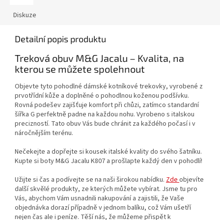
Diskuze
Detailní popis produktu
Treková obuv M&G Jacalu – Kvalita, na
kterou se můžete spolehnout
Objevte tyto pohodlné dámské kotníkové trekovky, vyrobené z
prvotřídní kůže a doplněné o pohodlnou koženou podšívku.
Rovná podešev zajišťuje komfort při chůzi, zatímco standardní
šířka G perfektně padne na každou nohu. Vyrobeno s italskou
precizností. Tato obuv Vás bude chránit za každého počasí i v
náročnějším terénu.
Nečekejte a dopřejte si kousek italské kvality do svého šatníku.
Kupte si boty M&G Jacalu K807 a prošlapte každý den v pohodlí!
Užijte si čas a podívejte se na naši širokou nabídku.
Zde
objevíte
další skvělé produkty, ze kterých můžete vybírat. Jsme tu pro
Vás, abychom Vám usnadnili nakupování a zajistili, že Vaše
objednávka dorazí případně v jednom balíku, což Vám ušetří
nejen čas ale i peníze. Těší nás, že můžeme přispět k