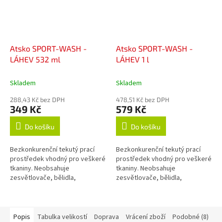
Atsko SPORT-WASH -
Atsko SPORT-WASH -
LÁHEV 532 ml
LÁHEV 1 l
Skladem
Skladem
288,43 Kč bez DPH
478,51 Kč bez DPH
349 Kč
579 Kč
Do košíku
Do košíku
Bezkonkurenční tekutý prací
Bezkonkurenční tekutý prací
prostředek vhodný pro veškeré
prostředek vhodný pro veškeré
tkaniny. Neobsahuje
tkaniny. Neobsahuje
zesvětlovače, bělidla,
zesvětlovače, bělidla,
okysličovadla, změkčovadla,
okysličovadla, změkčovadla,
lubrikanty, vůně, barvy, fosfáty
lubrikanty, vůně, barvy, fosfáty
ani žádné jiné...
ani žádné jiné...
Popis
Tabulka velikostí
Doprava
Vrácení zboží
Podobné (8)