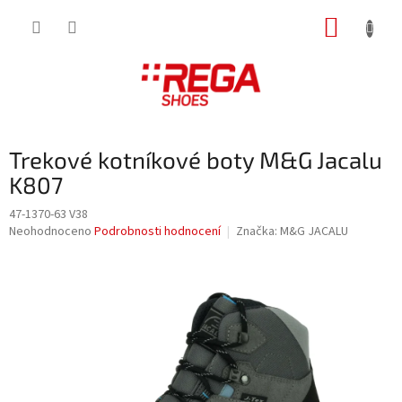
Přejít
NÁKUP
na
obsah
KOŠÍK
Trekové kotníkové boty M&G Jacalu
K807
47-1370-63 V38
Průměrné
Neohodnoceno
Podrobnosti hodnocení
Značka:
M&G JACALU
hodnocení
produktu
je
0,0
z
5
hvězdiček.