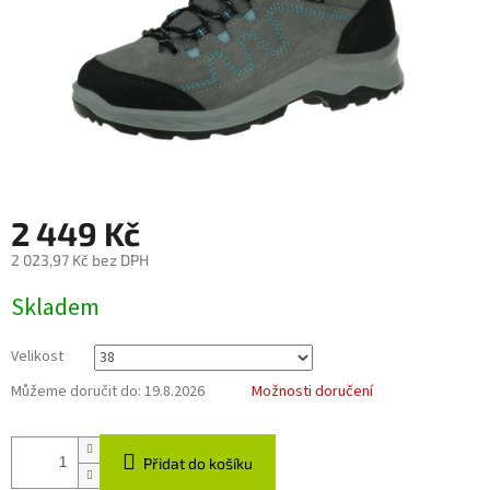
2 449 Kč
2 023,97 Kč bez DPH
Měrná
Skladem
cena:
Velikost
Můžeme doručit do:
19.8.2026
Možnosti doručení
Přidat do košíku