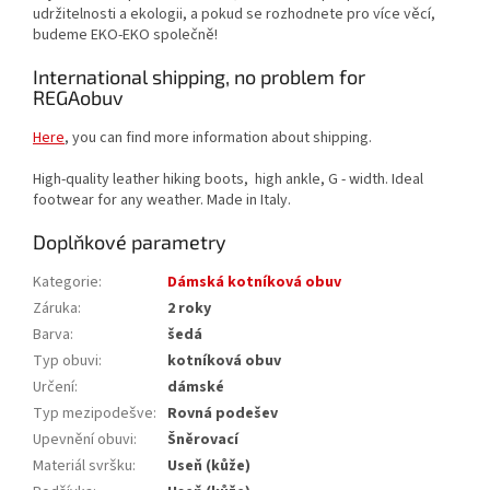
udržitelnosti a ekologii, a pokud se rozhodnete pro více věcí,
budeme EKO-EKO společně!
International shipping, no problem for
REGAobuv
Here
, you can find more information about shipping.
High-quality leather hiking boots, high ankle, G - width. Ideal
footwear for any weather. Made in Italy.
Doplňkové parametry
Kategorie
:
Dámská kotníková obuv
Záruka
:
2 roky
Barva
:
šedá
Typ obuvi
:
kotníková obuv
Určení
:
dámské
Typ mezipodešve
:
Rovná podešev
Upevnění obuvi
:
Šněrovací
Materiál svršku
:
Useň (kůže)