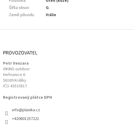
Podšívka
:
Useň (kůže)
Šířka obuvi
:
G
Země původu
:
Itálie
Z
á
p
a
PROVOZOVATEL
t
Petr Venzara
í
VIKING outdoor
Heřmanice 6
56169 Králíky
IČO 43533817
Registrovaný plátce DPH
info
@
planika.cz
+420601257221