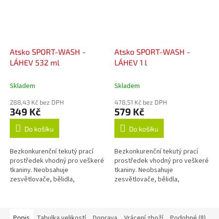
Atsko SPORT-WASH -
Atsko SPORT-WASH -
LÁHEV 532 ml
LÁHEV 1 l
Skladem
Skladem
288,43 Kč bez DPH
478,51 Kč bez DPH
349 Kč
579 Kč
Do košíku
Do košíku
Bezkonkurenční tekutý prací
Bezkonkurenční tekutý prací
prostředek vhodný pro veškeré
prostředek vhodný pro veškeré
tkaniny. Neobsahuje
tkaniny. Neobsahuje
zesvětlovače, bělidla,
zesvětlovače, bělidla,
okysličovadla, změkčovadla,
okysličovadla, změkčovadla,
lubrikanty, vůně, barvy, fosfáty
lubrikanty, vůně, barvy, fosfáty
ani žádné jiné...
ani žádné jiné...
Popis
Tabulka velikostí
Doprava
Vrácení zboží
Podobné (8)