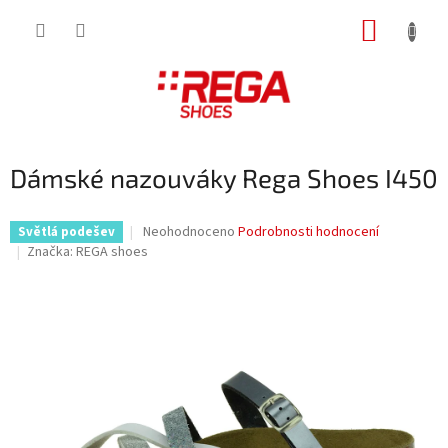
Přejít
NÁKUP
na
obsah
KOŠÍK
Dámské nazouváky Rega Shoes I450
Průměrné
Neohodnoceno
Podrobnosti hodnocení
Světlá podešev
hodnocení
Značka:
REGA shoes
produktu
je
0,0
z
5
hvězdiček.