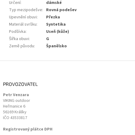
Určení
:
dámské
Typ mezipodešve
:
Rovná podešev
Upevnění obuvi
:
Přezka
Materiál svršku
:
Syntetika
Podšívka
:
Useň (kůže)
Šířka obuvi
:
G
Země původu
:
Španělsko
Z
á
p
a
PROVOZOVATEL
t
Petr Venzara
í
VIKING outdoor
Heřmanice 6
56169 Králíky
IČO 43533817
Registrovaný plátce DPH