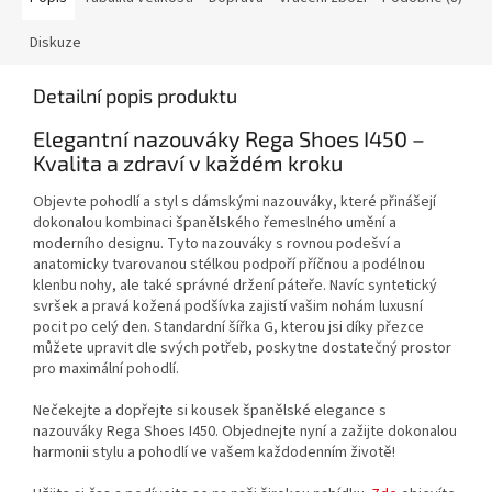
Diskuze
Detailní popis produktu
Elegantní nazouváky Rega Shoes I450 –
Kvalita a zdraví v každém kroku
Objevte pohodlí a styl s dámskými nazouváky, které přinášejí
dokonalou kombinaci španělského řemeslného umění a
moderního designu. Tyto nazouváky s rovnou podešví a
anatomicky tvarovanou stélkou podpoří příčnou a podélnou
klenbu nohy, ale také správné držení páteře. Navíc syntetický
svršek a pravá kožená podšívka zajistí vašim nohám luxusní
pocit po celý den. Standardní šířka G, kterou jsi díky přezce
můžete upravit dle svých potřeb, poskytne dostatečný prostor
pro maximální pohodlí.
Nečekejte a dopřejte si kousek španělské elegance s
nazouváky Rega Shoes I450. Objednejte nyní a zažijte dokonalou
harmonii stylu a pohodlí ve vašem každodenním životě!