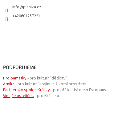
info
@
planika.cz
+420601257221
PODPORUJEME
Pro památky
- pro kulturní dědictví
Arnika
- pro kulturní krajinu a životní prostředí
Partnerský spolek Králíky
- pro přátelství mezi Evropany
Vím já kostelíček
- pro Králicko