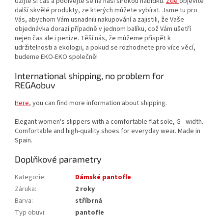
Užijte si čas a podívejte se na naši širokou nabídku.
Zde
objevíte
další skvělé produkty, ze kterých můžete vybírat. Jsme tu pro
Vás, abychom Vám usnadnili nakupování a zajistili, že Vaše
objednávka dorazí případně v jednom balíku, což Vám ušetří
nejen čas ale i peníze. Těší nás, že můžeme přispět k
udržitelnosti a ekologii, a pokud se rozhodnete pro více věcí,
budeme EKO-EKO společně!
International shipping, no problem for
REGAobuv
Here
, you can find more information about shipping.
Elegant women's slippers with a comfortable flat sole, G - width.
Comfortable and high-quality shoes for everyday wear. Made in
Spain.
Doplňkové parametry
Kategorie
:
Dámské pantofle
Záruka
:
2 roky
Barva
:
stříbrná
Typ obuvi
:
pantofle