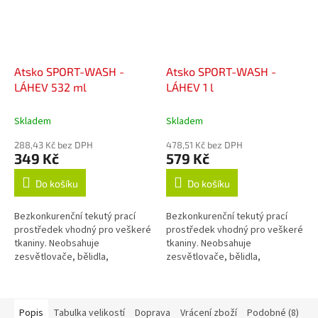
Atsko SPORT-WASH -
Atsko SPORT-WASH -
LÁHEV 532 ml
LÁHEV 1 l
Skladem
Skladem
288,43 Kč bez DPH
478,51 Kč bez DPH
349 Kč
579 Kč
Do košíku
Do košíku
Bezkonkurenční tekutý prací
Bezkonkurenční tekutý prací
prostředek vhodný pro veškeré
prostředek vhodný pro veškeré
tkaniny. Neobsahuje
tkaniny. Neobsahuje
zesvětlovače, bělidla,
zesvětlovače, bělidla,
okysličovadla, změkčovadla,
okysličovadla, změkčovadla,
lubrikanty, vůně, barvy, fosfáty
lubrikanty, vůně, barvy, fosfáty
ani žádné jiné...
ani žádné jiné...
Popis
Tabulka velikostí
Doprava
Vrácení zboží
Podobné (8)