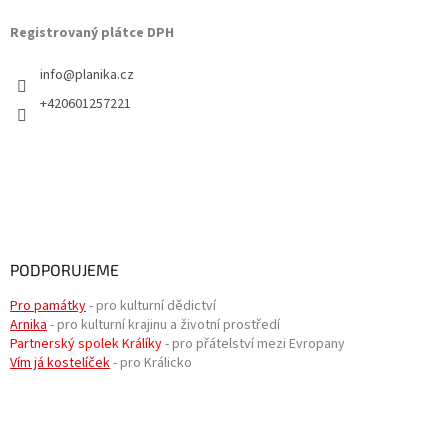
Registrovaný plátce DPH
info
@
planika.cz
+420601257221
PODPORUJEME
Pro památky
- pro kulturní dědictví
Arnika
- pro kulturní krajinu a životní prostředí
Partnerský spolek Králíky
- pro přátelství mezi Evropany
Vím já kostelíček
- pro Králicko