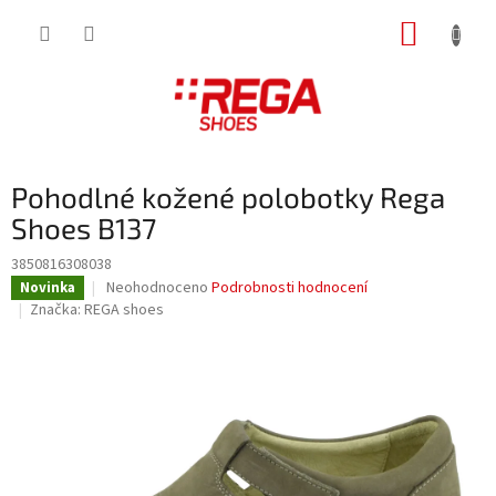
Přejít
NÁKUP
na
obsah
KOŠÍK
Pohodlné kožené polobotky Rega
Shoes B137
3850816308038
Průměrné
Neohodnoceno
Podrobnosti hodnocení
Novinka
hodnocení
Značka:
REGA shoes
produktu
je
0,0
z
5
hvězdiček.