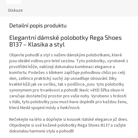
Diskuze
Detailní popis produktu
Elegantní dámské polobotky Rega Shoes
B137 – Klasika a styl
Objevte pohodlí a styl s našimi dámskými polobotkami, které
jsou ideální volbou pro letní sezónu. Tyto polobotky, vyrobené z
prvotřídní kůže, nabízejí dokonalou kombinaci elegance a
komfortu. Podešev s klínkem zajišťuje pohodlnou chůzi po celý
den, zatímco praktický suchý zip usnadňuje obouvání. Díky
kvalitní kůži jak ve svršku, tak v podšívce, jsou tyto polobotky
synonymem pro trvanlivost a pohodlí. Navíc větší šířka obuvi H
zaručuje dostatečný prostor pro vaše nohy. Vyrobeno s hrdostí
v Itálii, tyto polobotky jsou must-have doplněk pro každou ženu,
která hledá spojení módy a funkčnosti.
Nečekejte na léto a dopřejte si kousek italské elegance již dnes.
Objednejte si své kožené polobotky Rega Shoes B137 a zažijte
dokonalou harmonii stylu a pohodlí!