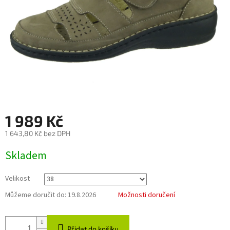
1 989 Kč
1 643,80 Kč bez DPH
Měrná
Skladem
cena:
Velikost
Můžeme doručit do:
19.8.2026
Možnosti doručení
Přidat do košíku