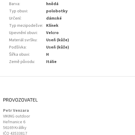
Barva
:
hnědá
Typ obuvi
:
polobotky
Určení
:
dámské
Typ mezipodešve
:
Klínek
Upevnění obuvi
:
Velcro
Materiál svršku
:
Useň (kůže)
Podšívka
:
Useň (kůže)
Šířka obuvi
:
H
Země původu
:
Itálie
Z
á
p
a
PROVOZOVATEL
t
Petr Venzara
í
VIKING outdoor
Heřmanice 6
56169 Králíky
IČO 43533817